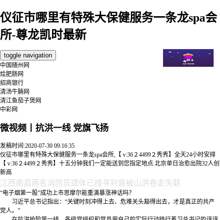
仪征市哪里有特殊大保健服务一条龙spa会
所-尊龙凯时最新
toggle navigation
中国随州网
烩肥肠网
招商银行
清汤牛腩网
清江鱼茄子煲网
中彩网
微视频丨抗洪一线 党旗飞扬
发稿时间:2020-07-30 09:16:35
仪征市哪里有特殊大保健服务一条龙spa会所,【 v:36２4499２秀秀】全天24小时安排
【 v:36２4499２秀秀】十五分钟我们一定能送到您指定地点.北京单日治愈出院32人创
新高
江西南昌两名消防员遗体已搜寻到曾被山洪卷走失联
“电子烟第一股”成功上市思摩尔能重演暴涨神话吗？
习近平总书记指出：“关键时刻冲得上去、危难关头豁得出去，才是真正的共产
党人。”
在抗洪抢险第一线，各级党组织和党员用自己的实际行动践行着习总书记的谆谆