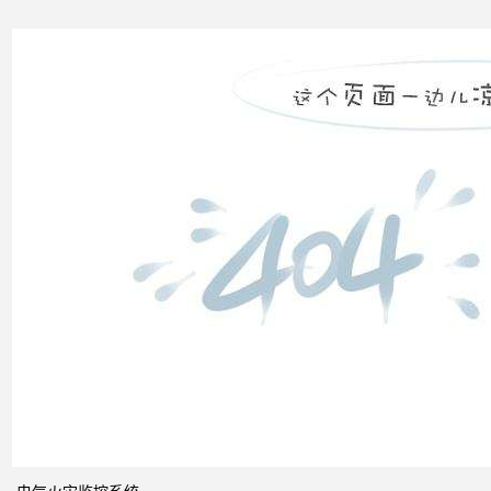
无功
补偿
怎么
计算
双电
源自
动切
换开
关的
cb级
和pc
级的
区别