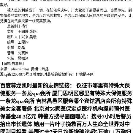
教导。
视人民的利益高于一切。在防汛救灾中，广大党员干部挺身而出、奋勇争先，到
灾情最严重的地方，全力以赴抢险救灾，全力以赴保障人民群众的生命财产安全，让
党旗在防汛救灾第一线高高飘扬。
总监制丨杨华
监制丨王姗姗 张鸥
制片人丨兴来 吴璇
编导丨王稷钧
剪辑丨刘磊
音编丨刘赛因
包装丨樊振泽
【编辑:白嘉懿】
来源：administrator 责编：热播
湘icp备12004976号-3
尊龙凯时最新的版权所有：什锦锅子网
百度尊龙凯时最新的友情链接：
仪征市哪里有特殊大保
健服务一条龙spa会所
厦门思明区哪里有特殊大保健服务
一条龙spa会所
吉林昌邑区服务哪个宾馆酒店会所有特殊
美女全套服务
北京对56家医保定点医疗机构提前预付医
保基金40.3亿元
韩警方搜寻画面曝光：搜寻7小时后警员
抬出市长遗体
她用一片叶子挽救百万人生命全世界对中
医刮目相看
美国过去7天日均新增确诊超5万逾1.1万孕妇