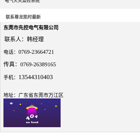
电气火灾监控系统
关于
电力
系统
联系尊龙凯时最新
电压
与无
东莞市先控电气有限公司
功补
偿问
联系人：韩经理
题探
讨
0769-23664721
电话：
传真：0769-26389165
13544310403
手机：
低压
电网
地址：广东省东莞市万江区
中的
无功
补偿
之探
究