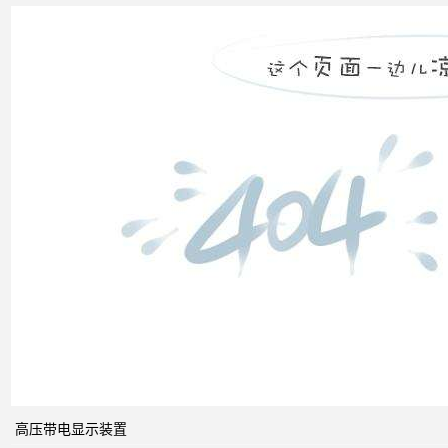
市场
发展
之间
的关
系
什么
是无
功补
偿？
有何
作
用？
高压带电显示装置