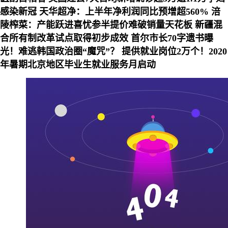
感染新冠
天华超净：上半年净利润同比预增超560%
涪
陵榨菜：产能跃进喜忧参半提价难破销量天花板
新疆混
合所有制改革试点取得初步成效
首尔市长70字遗书曝
光！难逃韩国政治圈“魔咒”？
提供就业岗位2万个！2020
年暑期北京地区毕业生就业服务月启动