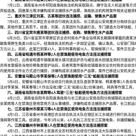
一、湖南省永州市唐某元等2人在禁渔区使用电鱼方法违法捕捞并逃逸案
7月12日，湖南省永州市祁阳县渔政执法机构采取踩点、蹲守及无人机巡查等方式，
弃船逃逸。因唐某元等涉嫌构成非法捕捞水产品罪，渔政执法机构将案件相关证据资
二、重庆市江津区刘某、古某等团伙违法捕捞、运输、销售水产品案
7月6日，重庆市江津区农业综合行政执法支队、长江航运公安局重庆分局综合运用
艘，其他作案工具若干。经查，刘某、古某团伙为逃避打击，专门建造大功率快艇，
三、四川省宜宾市唐某等团伙违法捕捞、收购、销售野生水产品案
6月29日，四川省宜宾市翠屏区农业农村局水产渔业站将其长期摸排掌握的唐某涉
颡鱼等野生鱼类10余公斤。经渔政执法机构进一步固定证据、确认渔具，公安部门陆续
万元以上。目前，此案已到案43人，其中刑事拘留16人、取保候审27人。案件正在
四、云南省昭通市杨某祥等2人在禁渔期使用电鱼方法违法捕捞案
5月8日，云南省昭通市镇雄县坡头镇河道巡护员与威信县水田镇龙洞村河道巡护员
员将本案报告当地珍稀鱼类管护站后，后者将案件报告给镇雄县农业农村局农业综合行
内使用非法作业方式进行捕捞，涉嫌构成非法捕捞水产品罪，案件已移送公安机关进
五、安徽省马鞍山市李某保等2人在禁渔期使用“三无”船舶违法捕捞案
5月4日，安徽省马鞍山市农业综合行政执法支队查获李某保、韩某春等2人各自驾
法对李某保、韩某春等2人作出没收2艘“三无”船舶以及2台柴油机、网具等作案工具，
六、湖南省岳阳市余某辉等4人驾驶“三无”船舶使用电鱼方法违法捕捞案
4月23日，湖南省岳阳市岳阳县渔政局与长江航运公安局岳阳分局城陵矶派出所在联
余某辉等人在禁渔区使用禁用方法从事捕捞，涉嫌构成非法捕捞水产品罪，长江航运
七、江苏省泰州市梁某习等4人在禁渔区使用电鱼方法违法捕捞案
4月5日，江苏省泰州市高港区农业综合执法大队在辖区长江水域进行例行执法巡查
渔网等作案工具。经调查，今年3月以来，4人先后三次在长江实施电鱼，共捕捞鳊鱼
八、江西省赣州市钟某等2人在禁渔区使用电鱼方法违法捕捞案
4月5日，江西省赣州市上犹县农业农村局农业综合行政执法大队接群众举报后，协