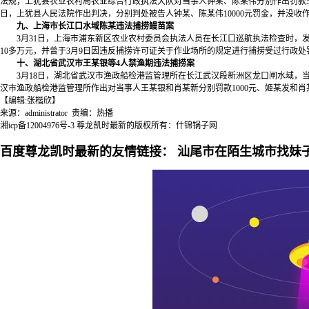
法规，上犹县农业农村局农业综合行政执法大队对当事人钟某、陈某伟分别作出罚款5
日，上犹县人民法院作出判决，分别判处被告人钟某、陈某伟10000元罚金，并没收
九、上海市长江口水域陈某违法捕捞鳗苗案
3月31日，上海市浦东新区农业农村委员会执法人员在长江口巡航执法检查时，发现当
10多万元，并曾于3月9日因违反捕捞许可证关于作业场所的规定进行捕捞受过行政
十、湖北省武汉市王某银等4人禁渔期违法捕捞案
3月18日，湖北省武汉市渔政船检港监管理所在长江武汉段新洲区龙口闸水域，当
汉市渔政船检港监管理所作出对当事人王某银和肖某新分别罚款1000元、姬某发和肖
【编辑:张楷欣】
来源：administrator 责编：热播
湘icp备12004976号-3
尊龙凯时最新的版权所有：什锦锅子网
百度尊龙凯时最新的友情链接：
汕尾市在陌生城市找妹