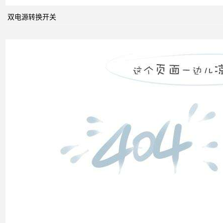
系统
中的
双电源转换开关
动态
无功
补偿
装置
低压
电网
中的
无功
补偿
智能