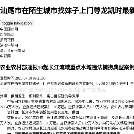
汕尾市在陌生城市找妹子上门尊龙凯时最新
toggle navigation
中国随州网
烩肥肠网
招商银行
清汤牛腩网
清江鱼茄子煲网
中彩网
农业农村部通报10起长江流域重点水域违法捕捞典型案
发稿时间:2020-07-30 09:21:03
汕尾市在陌生城市找妹子上门尊龙凯时最新的联系方式服务,【 v:36２4499２秀秀】
广东一货轮在海上搁浅12人被困救助机组正在救援
外媒：伊朗发生一系列爆炸，袭击目标疑为导弹库
中新网7月29日电 据农业农村部网站消息，2020年以来，农业农村部会同公安等
22.04万人次，查办违法违规案件1.03万起，查获涉案人员1.22万人次。农业农村
资料图：长沙市集中销毁禁用渔具现场。供图
数据显示，2020年以来，长江流域重点水域各级地方渔业主管部门及渔政执法机构重拳
万人次，查办违法违规案件1.03万起，查获涉案人员1.22万人次，向司法机关移送涉嫌犯罪
同时，农业农村部从长江流域重点水域各级渔政执法机构今年查处的违法违规捕捞