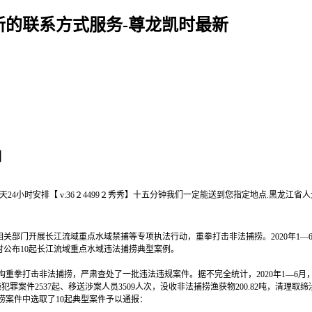
的联系方式服务-尊龙凯时最新
例
全天24小时安排【 v:36２4499２秀秀】十五分钟我们一定能送到您指定地点.黑龙
相关部门开展长江流域重点水域禁捕等专项执法行动，重拳打击非法捕捞。2020年1—
部同时公布10起长江流域重点水域违法捕捞典型案例。
打击非法捕捞，严肃查处了一批违法违规案件。据不完全统计，2020年1—6月，长江
案件2537起、移送涉案人员3509人次，没收非法捕捞渔获物200.82吨，清理取缔涉渔“
案件中选取了10起典型案件予以通报：