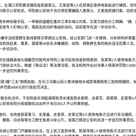
在湘江祁阳黄泥塘段查获唐某元、王某放等2人在禁渔区使用电鱼船进行捕捞，现场查
料移交公安机关。祁阳县公安局于当日将犯罪嫌疑人唐某元、王某放抓捕归案，目前
多种侦破手段，一举破获盘踞在重庆江津水域以刘某、古某为首的分工明确、“捕、运
安排专人盯梢公安、渔政及民间护渔组织动向。目前案件在进一步侦办中。
嫌非法经营野生鱼线索移交翠屏区公安局，经公安部门进一步摸排、分析研判并掌握证
抓获赵某、黄某、骆某等40余名涉嫌捕捞、收购、销售野生鱼的相关违法犯罪人员。初
进一步侦办中。
在镇雄县坡头镇簸笠村斑鸠井鸡鸣三省河段现场查获杨某祥、张某等2人使用电鱼方
政执法大队。根据《渔业法》等法律法规，执法机构作出对当事人杨某祥罚款12000
一步追究刑事责任。
驶1艘“三无”钢质船舶，在长江马鞍山段小黄洲锚地水域禁渔期使用三层刺网捕捞，
并罚款4000元的行政处罚决定。
合执法中，于岳阳县东洞庭湖煤炭湾水域查获余某辉、余某军、周某辉、彭某等4人使
公安局岳阳分局城陵矶派出所于当日对4人予以刑事拘留。
时，当场查获梁某习、史某鑫、史某菲、史某见等4人使用电鱼方法进行非法捕捞，查
、鲤鱼、白丝鱼等长江野生鱼类30余公斤。该案已移送公安机关进一步追究刑事责任
调公安部门开展联合执法，在上犹江查获钟某、陈某伟等2人使用电鱼方法进行非法捕