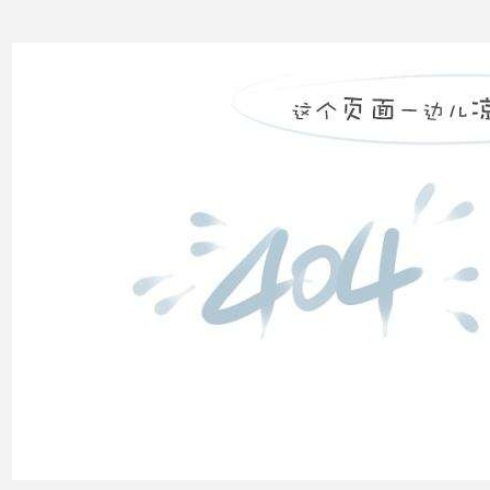
高压
配电
柜功
能的
组成
电力
系统
的无