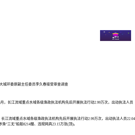
江省人大城环委原副主任委员李久春接受审查调查
6月，长江流域重点水域各级渔政执法机构先后开展执法行动2.99万次，出动执法人员
流域重点水域各级渔政执法机构先后开展执法行动2.99万次，出动执法人员22.04
三无”船舶8214艘、违规网具23.15万张(顶)。