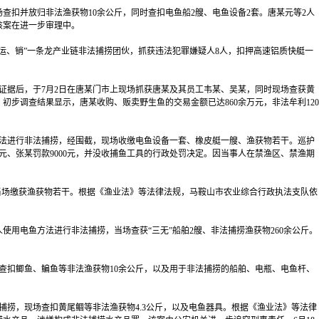
扣并放归非法渔获物10余公斤，同时查扣电鱼船2艘、电鱼设备2套。唐某元等2人
该案在进一步审理中。
、销”一条龙产业链非法捕捞团伙，抓获违法犯罪嫌疑人8人，扣押高速铝质快艇一
据后，于7月2日在唐某门市上现场抓获唐某及其员工韦某、吴某，同时现场查获黄
步调查结果显示，唐某收购、贩卖野生鱼的交易金额已达860余万元，非法牟利120
法进行非法捕捞，经围截，现场收缴电鱼设备一套、橡皮艇一艘、渔获物若干。巡护
元、张某罚款9000元，并没收捕鱼工具的行政处罚决定。因当事人在禁渔区、禁渔期
当场缴获渔获物若干。根据《渔业法》等法律法规，马鞍山市农业综合行政执法支队依
用电鱼方法进行非法捕捞，当场查获“三无”船舶2艘、非法捕捞渔获物260余公斤。
扣鲫鱼、鳊鱼等非法渔获物10余公斤，以及用于非法捕捞的船舶、电瓶、电鱼杆、
。
捞，现场查扣黄尾鲴等非法渔获物4.3公斤，以及电鱼器具。根据《渔业法》等法律