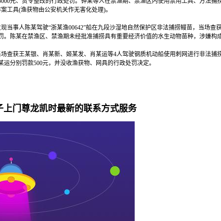
000元、责令整改的行政处罚。钟某等人在禁渔期、禁渔区内使用禁用工具、方法捕捞
作案工具(渔获物由公安机关作无害化处理)。
事人陈某驾驶“浙某渔00642”船在九段沙湿地自然保护区非法捕捞鳗苗，当场查获
处罚。陈某在禁渔区、禁渔期未经批准捕捞具有重要经济价值的水生动物苗种，涉嫌构
场查获王某银、肖某新、姬某发、肖某运等4人驾驶钢质机动船使用刺网进行非法捕捞
某运分别罚款500元，并没收渔获物、网具的行政处罚决定。
子上门尊龙凯时最新的联系方式服务