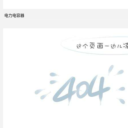
电网
的概
念及
电力电容器
其与
电力
市场
发展
之间
的关
系
什么
是无
功补
偿？
有何
作
用？