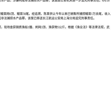
水产品，涉嫌构成非法捕捞水产品罪，该案由公安机关进一步追究刑事责任。6月18
鳗苗网6顶、鳗苗58尾。经追溯，陈某供认今年以来已销售所捕捞鳗苗1万余尾，收入
成非法捕捞水产品罪，该案已移送长江航运公安局上海分局追究刑事责任。
，现场查获钢质渔船1艘、刺网3顶、渔获物5公斤。根据《渔业法》等法律法规，武