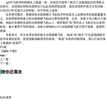
ag600飞机何时能够走上救援一线，实现交付使用？航空工业集团副总经理陈元
先表示，后续项目研制全线将全力以赴加快研制进度，项目后续将开展灭火型试验，
计划2023年完成灭火型研制，并尽早投入使用。
在世界范围内，掌握研发水陆两栖大飞机技术特别是水上起降技术的国家寥寥无
几。目前研制和装备大型水陆两栖飞机的主要有俄罗斯、日本、加拿大等少数几个国
家。例如日本拥有先进的水陆两栖飞机us-2；俄罗斯的“别”系列水上飞机衍生出多种
机型，被大量用于军民领域；加拿大研制的cl-415水陆两栖飞机可用于搜索、巡逻和
救援……
专家表示，作为全球在研的最大水陆两栖飞机，“鲲龙”的“诞生”不仅是我国航空
技术发展的必然，更是国家战略需求的体现。“鲲龙”丰富的功能用途，将让它成为海
上救援的“多面手”。
刘 峣
【编辑:于晓】
tags：
上一篇：
下一篇：
猜你还喜欢
站长推荐