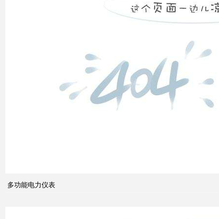
高压
配电
柜功
能的
组成
电力
系统
的无
功功
多功能电力仪表
率和
电压
控制