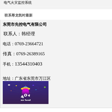
电气火灾监控系统
关于
电力
系统
联系尊龙凯时最新
电压
与无
东莞市先控电气有限公司
功补
偿问
联系人：韩经理
题探
讨
0769-23664721
电话：
传真：0769-26389165
13544310403
手机：
低压
电网
地址：广东省东莞市万江区
中的
无功
补偿
之探
究