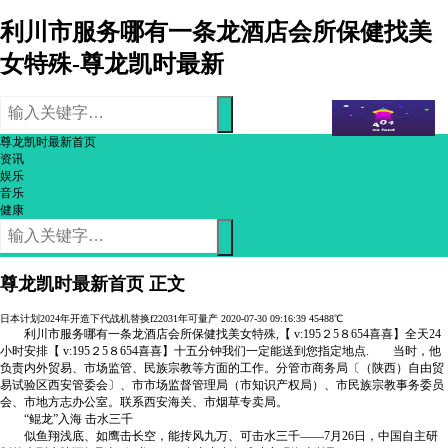
利川市服务哪有一条龙酒店会所保健找美
女特殊-尊龙凯时最新
尊龙凯时最新首页
资讯
娱乐
音乐
健康
尊龙凯时最新首页
正文
日本计划2024年开造下代战机替换f22031年可量产
2020-07-30 09:16:39
45488℃
利川市服务哪有一条龙酒店会所保健找美女特殊,【 v:195２5８654喜喜】全天24
小时安排【 v:195２5８654喜喜】十五分钟我们一定能送到您指定地点. 当时，他
负责内外贸易、市场监管、民族宗教等方面的工作。分管市商务局〔（陕西）自由贸
易试验区西安管委会〕、市市场监督管理局（市知识产权局）、市民族宗教事务委员
会、市地方志办公室。联系西安海关、市烟草专卖局。
“鲲龙”入海 击水三千
似鱼翔浅底、如鹰击长空，能抟风九万、可击水三千——7月26日，中国自主研