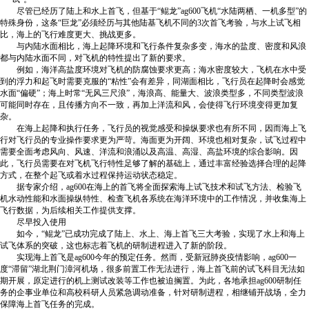
尽管已经历了陆上和水上首飞，但基于“鲲龙”ag600飞机“水陆两栖、一机多型”的
特殊身份，这条“巨龙”必须经历与其他陆基飞机不同的3次首飞考验，与水上试飞相
比，海上的飞行难度更大、挑战更多。
与内陆水面相比，海上起降环境和飞行条件复杂多变，海水的盐度、密度和风浪
都与内陆水面不同，对飞机的特性提出了新的要求。
例如，海洋高盐度环境对飞机的防腐蚀要求更高；海水密度较大，飞机在水中受
到的浮力和起飞时需要克服的“粘性”会有差异，同湖面相比，飞行员在起降时会感觉
水面“偏硬”；海上时常“无风三尺浪”，海浪高、能量大、波浪类型多，不同类型波浪
可能同时存在，且传播方向不一致，再加上洋流和风，会使得飞行环境变得更加复
杂。
在海上起降和执行任务，飞行员的视觉感受和操纵要求也有所不同，因而海上飞
行对飞行员的专业操作要求更为严苛。海面更为开阔、环境也相对复杂，试飞过程中
需要全面考虑风向、风速、洋流和浪涌以及高温、高湿、高盐环境的综合影响。因
此，飞行员需要在对飞机飞行特性足够了解的基础上，通过丰富经验选择合理的起降
方式，在整个起飞或着水过程保持运动状态稳定。
据专家介绍，ag600在海上的首飞将全面探索海上试飞技术和试飞方法、检验飞
机水动性能和水面操纵特性、检查飞机各系统在海洋环境中的工作情况，并收集海上
飞行数据，为后续相关工作提供支撑。
尽早投入使用
如今，“鲲龙”已成功完成了陆上、水上、海上首飞三大考验，实现了水上和海上
试飞体系的突破，这也标志着飞机的研制进程进入了新的阶段。
实现海上首飞是ag600今年的预定任务。然而，受新冠肺炎疫情影响，ag600一
度“滞留”湖北荆门漳河机场，很多前置工作无法进行，海上首飞前的试飞科目无法如
期开展，原定进行的机上测试改装等工作也被迫搁置。为此，各地承担ag600研制任
务的企事业单位和高校科研人员紧急调动准备，针对研制进程，相继铺开战场，全力
保障海上首飞任务的完成。