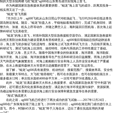
制的大型水陆两栖飞机“鲲龙”ag600在山东青岛成功实现海上首飞。
作为构建国家应急救援体系的重要拼图，“鲲龙”海上首飞的成功，距离其投身一
线实用又近了一步。
“鲲龙”首飞亮眼
7月26日上午，ag600飞机从山东日照山字河机场起飞，飞行约28分钟后抵达青岛
团岛附近海域。随后，“鲲龙”轻盈入水，平稳地贴着海面滑行，完成了机身回转、调
整方向、加速、机头上昂等动作，并随之腾空入云，顺利返回日照机场，首次海上起
降科研试飞完美收官。
“鲲龙”的海上首飞，对填补我国大型应急救援航空器空白、满足国家应急救援和
自然灾害防治体系能力建设需要具有里程碑意义。ag600项目现场副总指挥赵静波表
示，海上首飞初步验证飞机适海性，探索海上试飞技术和试飞方法，为后续开展海上
科研试飞，测试飞机海上抗浪性、操控特性、结构与系统的工作特性奠定了基础。
“鲲龙”入海，意义不凡。随着中国海洋事业的快速发展，海洋调查、海洋勘探、
海洋开发、海上运输、海洋旅游服务等生产生活和科研活动日益频繁。而海上的异常
天气和恶劣气象频繁发生，对海上船舶航行安全和海上人员作业安全构成了严重威
胁。在水上救援和森林灭火等需求日趋频繁的背景下，“鲲龙”应运而生。
据了解，“鲲龙”ag600具有速度快、机动性好、搜索范围广、搜索效率高、安全性
好、装载量大等特点。大飞机“能吞能吐”，既可在水面汲水，也可在陆地机场注水，
最多载水12吨；单次投水面积4000余平方米，一次性可救护50名遇险人员。
此外，“鲲龙”在满足森林灭火和水上救援要求、成为国家应急体系“空中利器”的
同时，还可通过系列化发展和改进改型，满足执行海洋环境监测与保护、资源探测、
岛礁运输等任务需要以及提供海上航行安全保障和紧急支援等任务的需要。
“海试”挑战更大
在此之前，ag600飞机已经进行了两次成功的首飞试验——2017年12月24日，
ag600在广东珠海实现了陆上首飞；2018年10月20日，ag600在湖北荆门成功进行水上
首飞。而今，时隔645天后，“鲲龙”终于入海击水，迈出了通往实战应用的关键
一“试”。