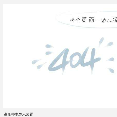
电力
市场
发展
之间
的关
系
什么
是无
功补
偿？
有何
作
用？
高压带电显示装置