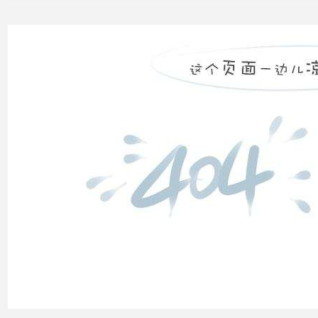
无功
补偿
怎么
计算
双电
源自
动切
换开
关的
cb级
和pc
级的
区别