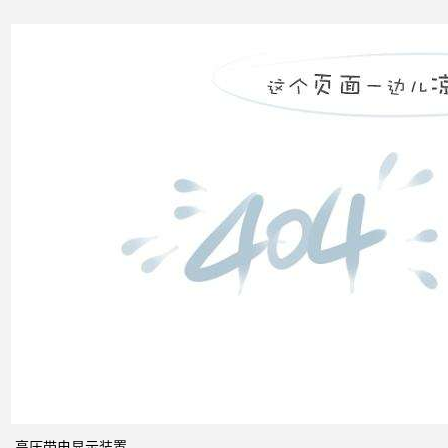
电力
市场
发展
之间
的关
系
什么
是无
功补
偿？
有何
作
用？
高压带电显示装置