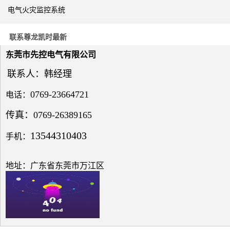
电气火灾监控系统
关于
电力
系统
联系尊龙凯时最新
电压
与无
东莞市先控电气有限公司
功补
偿问
联系人：韩经理
题探
讨
0769-23664721
电话：
传真：0769-26389165
13544310403
手机：
低压
电网
地址：广东省东莞市万江区
中的
无功
补偿
之探
究