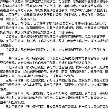
开城镇小区配套幼儿园治理工作会商推进会。会议要求，要确保按时完成各地城镇小
区配套园治理任务；要根据整改任务，倒排工期、集中调度，分类明确整改时限，逐
县逐园明确完成时间节点，争取尽快提供普惠性学位，有效解决“入园难”“入园贵”问
题；对工作不力、进展缓慢的地方政府和有关部门及时约谈，对弄虚作假，搞假治
理、假普惠的，要坚决严查。
消息指出，7月28日，国务院教育督导委员会办公室召开城镇小区配套幼儿园治
理工作会商推进会。教育部副部长、总督学郑富芝与陕西、河南、吉林等省人民政府
负责同志，就加快推进城镇小区配套园治理工作进行会商。
会议指出，各地城镇小区配套园治理工作虽取得了积极进展，但工作进展不平
衡，有的省份治理任务较重、工作进展缓慢，要进一步加大工作力度，确保按时完成
治理任务。
会议强调，各地要进一步采取有力措施，加快推进治理工作。包括以下几个方
面：
一是明确目标，强化收官意识。小区配套园治理是2020年重要的收官指标，各地
要高度重视，对治理整改工作作出专门部署，不折不扣地完成收官任务。
二是明确问题，强化各方责任。要分类梳理遗留问题，找准问题和症结，充分发
挥各级治理领导小组的统筹协调作用，根据部门职责，明确牵头部门，分解任务、压
实责任，拿出打攻坚战的气势和决心，形成有效工作合力。
三是明确措施，强化治理实招。针对治理中的困难问题，要积极学习借鉴其他省
份好的经验做法，结合本地实际，拿出实招硬招，采取强有力的措施，加快推动整改
落实。
四是明确时限，强化日常调度。要根据整改任务，倒排工期、集中调度，分类明
确整改时限，逐县逐园明确完成时间节点，争取尽快提供普惠性学位，有效解决“入
园难”“入园贵”问题。
五是明确机制，强化督导问责。建立完善督导问责机制，进一步加大督查问责力