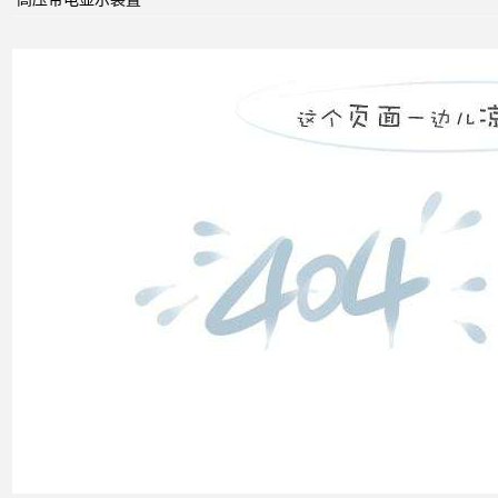
无功
补偿
怎么
计算
双电
源自
动切
换开
关的
cb级
和pc
级的
区别