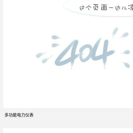
高压
配电
柜功
能的
组成
电力
系统
的无
功功
多功能电力仪表
率和
电压
控制