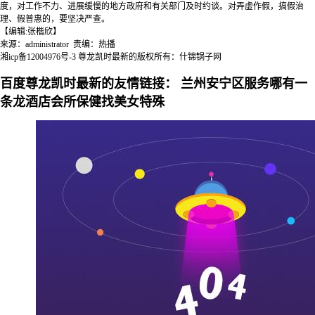
度，对工作不力、进展缓慢的地方政府和有关部门及时约谈。对弄虚作假，搞假治
理、假普惠的，要坚决严查。
【编辑:张楷欣】
来源：administrator 责编：热播
湘icp备12004976号-3
尊龙凯时最新的版权所有：什锦锅子网
百度尊龙凯时最新的友情链接：
兰州安宁区服务哪有一
条龙酒店会所保健找美女特殊