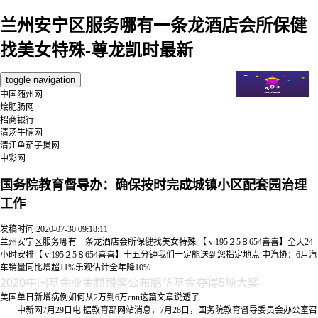
兰州安宁区服务哪有一条龙酒店会所保健
找美女特殊-尊龙凯时最新
toggle navigation
中国随州网
烩肥肠网
招商银行
清汤牛腩网
清江鱼茄子煲网
中彩网
国务院教育督导办：确保按时完成城镇小区配套园治理
工作
发稿时间:2020-07-30 09:18:11
兰州安宁区服务哪有一条龙酒店会所保健找美女特殊,【 v:195２5８654喜喜】全天24
小时安排【 v:195２5８654喜喜】十五分钟我们一定能送到您指定地点.中汽协：6月汽
车销量同比增超11%乐观估计全年降10%
2020中国基金业金麒麟奖公布鹏华基金夺得5项大奖
美国单日新增病例如何从2万到6万cnn这篇文章说透了
中新网7月29日电 据教育部网站消息，7月28日，国务院教育督导委员会办公室召