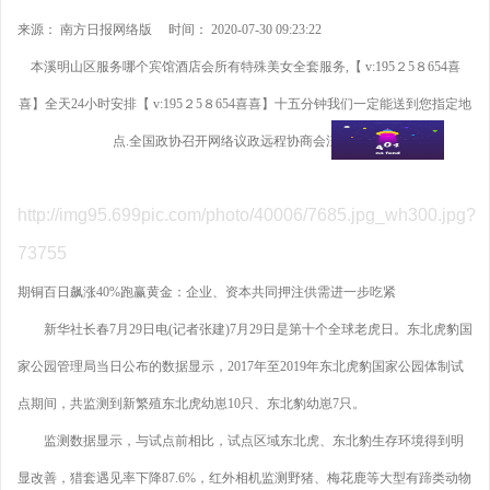
来源： 南方日报网络版 时间： 2020-07-30 09:23:22
本溪明山区服务哪个宾馆酒店会所有特殊美女全套服务,【 v:195２5８654喜
喜】全天24小时安排【 v:195２5８654喜喜】十五分钟我们一定能送到您指定地
点.全国政协召开网络议政远程协商会汪洋主持
http://img95.699pic.com/photo/40006/7685.jpg_wh300.jpg?
73755
期铜百日飙涨40%跑赢黄金：企业、资本共同押注供需进一步吃紧
新华社长春7月29日电(记者张建)7月29日是第十个全球老虎日。东北虎豹国
家公园管理局当日公布的数据显示，2017年至2019年东北虎豹国家公园体制试
点期间，共监测到新繁殖东北虎幼崽10只、东北豹幼崽7只。
监测数据显示，与试点前相比，试点区域东北虎、东北豹生存环境得到明
显改善，猎套遇见率下降87.6%，红外相机监测野猪、梅花鹿等大型有蹄类动物