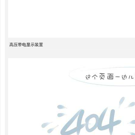
系
什么
是无
功补
高压带电显示装置
偿？
有何
作
用？
无功
补偿
怎么