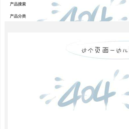
产品搜索
电器
产品分类
的分
类
高压
配电
柜功
能的
组成
电力