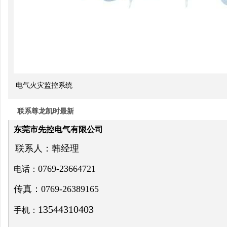
计算
双电
源自
电气火灾监控系统
动切
换开
联系尊龙凯时最新
关的
东莞市先控电气有限公司
cb级
联系人：韩经理
和pc
0769-23664721
电话：
级的
传真：0769-26389165
区别
13544310403
手机：
关于