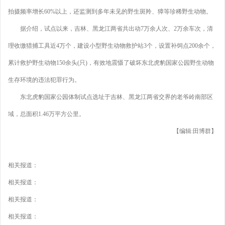
拍摄频率增长60%以上，还监测到多年未见的野生斑羚、獐等珍稀野生动物。
据介绍，试点以来，吉林、黑龙江两省共出动7万余人次、2万余车次，清
理收缴猎捕工具近4万个，建设小型野生动物救护站3个，设置补饲点200余个，
累计救护野生动物150余头(只)，有效地震慑了破坏东北虎豹国家公园野生动物
生存环境的违法犯罪行为。
东北虎豹国家公园体制试点选址于吉林、黑龙江两省交界的老爷岭南部区
域，总面积1.46万平方公里。
【编辑:田博群】
相关报道：
相关报道：
相关报道：
相关报道：