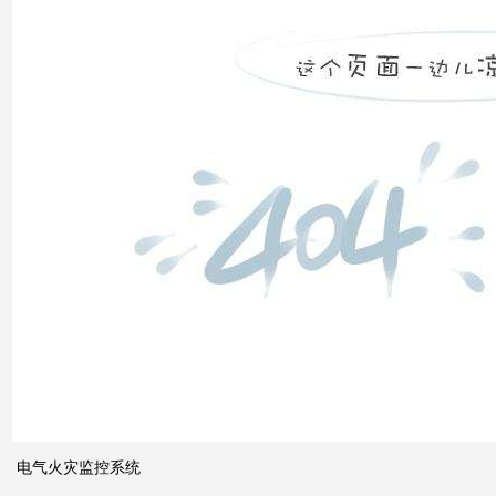
补偿
怎么
计算
双电
源自
动切
换开
关的
cb级
和pc
级的
区别
电气火灾监控系统
关于