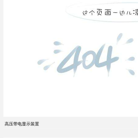
发展
之间
的关
系
什么
是无
功补
偿？
有何
作
用？
高压带电显示装置
无功