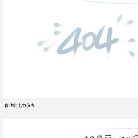
高压
配电
柜功
能的
组成
电力
系统
的无
功功
多功能电力仪表
率和
电压
控制