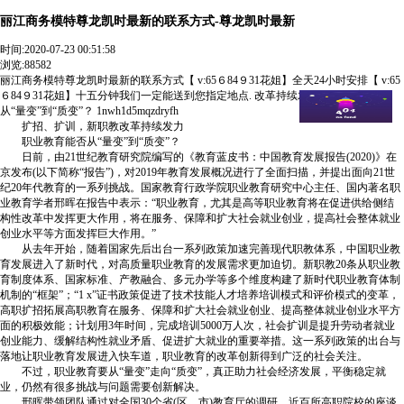
丽江商务模特尊龙凯时最新的联系方式-尊龙凯时最新
时间:
2020-07-23 00:51:58
浏览:88582
丽江商务模特尊龙凯时最新的联系方式【 v:65６84９31花姐】全天24小时安排【 v:65
６84９31花姐】十五分钟我们一定能送到您指定地点. 改革持续发力 职业教育能否
从“量变”到“质变”？ 1nwh1d5mqzdryfh
扩招、扩训，新职教改革持续发力
职业教育能否从“量变”到“质变”？
日前，由21世纪教育研究院编写的《教育蓝皮书：中国教育发展报告(2020)》在
京发布(以下简称“报告”)，对2019年教育发展概况进行了全面扫描，并提出面向21世
纪20年代教育的一系列挑战。国家教育行政学院职业教育研究中心主任、国内著名职
业教育学者邢晖在报告中表示：“职业教育，尤其是高等职业教育将在促进供给侧结
构性改革中发挥更大作用，将在服务、保障和扩大社会就业创业，提高社会整体就业
创业水平等方面发挥巨大作用。”
从去年开始，随着国家先后出台一系列政策加速完善现代职教体系，中国职业教
育发展进入了新时代，对高质量职业教育的发展需求更加迫切。新职教20条从职业教
育制度体系、国家标准、产教融合、多元办学等多个维度构建了新时代职业教育体制
机制的“框架”；“1 x”证书政策促进了技术技能人才培养培训模式和评价模式的变革，
高职扩招拓展高职教育在服务、保障和扩大社会就业创业、提高整体就业创业水平方
面的积极效能；计划用3年时间，完成培训5000万人次，社会扩训是提升劳动者就业
创业能力、缓解结构性就业矛盾、促进扩大就业的重要举措。这一系列政策的出台与
落地让职业教育发展进入快车道，职业教育的改革创新得到广泛的社会关注。
不过，职业教育要从“量变”走向“质变”，真正助力社会经济发展，平衡稳定就
业，仍然有很多挑战与问题需要创新解决。
邢晖带领团队通过对全国30个省(区、市)教育厅的调研、近百所高职院校的座谈