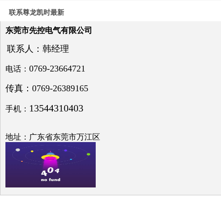
电力
系统
联系尊龙凯时最新
电压
与无
东莞市先控电气有限公司
功补
偿问
联系人：韩经理
题探
讨
0769-23664721
电话：
传真：0769-26389165
13544310403
手机：
低压
电网
地址：广东省东莞市万江区
中的
无功
补偿
之探
究