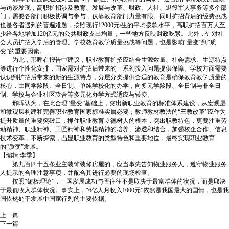
与访谈发现，高职扩招涉及教育、发展与改革、财政、人社、退役军人事务等多个部
门，需要各部门积极协调与参与，仅靠教育部门力量有限。同时扩招背后的经费挑战
也是各省遇到的普遍难题，按照现行12000元/生的平均拨款水平，高职扩招百万人至
少给各地增加120亿元的公共财政支出增量，一些地方反映财政吃紧。此外，针对社
会人员扩招入学后的管理、学校教育教学质量挑战等问题，也是影响“量变”到“质
变”的重要因素。
为此，邢晖在报告中建议，职业教育扩招应结合生源数量、社会需求、生源特点
等进行个性化安排，国家需对扩招后带来的一系列投入问题提供保障。学校方面需要
认识到扩招后带来的新的生源特点，分层分类提供合适的教育是确保教育教学质量的
核心，由同学龄段、全日制、单纯学校化的办学，向多元学龄段、全日制与非全日
制、学校与企业社区联合等多元化办学方式适应与转变。
邢晖认为，在此合理“量变”基础上，突出新职业教育的标准体系建设，从宏观层
和微观层构建和完善职业教育国家标准实属必要；教师教材教法的“三教改革”应作为
提升质量的重要突破口；抓住职业教育立德树人的根本，突出职教特色，更要注重劳
动精神、职业精神、工匠精神和劳模精神的培养、渗透和结合，加强校企合作、信息
技术变革，不断探索，凸显职业教育的类型特色和重要地位，最终实现职业教育
的“质变”发展。
【编辑:李季】
第九百四十五条业主装饰装修房屋的，应当事先告知物业服务人，遵守物业服务
人提示的合理注意事项，并配合其进行必要的现场检查。
按照“短板理论”，一国发展成功与否往往不是取决于最富群体的状况，而是取决
于最低收入群体状况。事实上，“6亿人月收入1000元”依然是我国最大的国情，也是我
国依然处于发展中国家行列的主要依据。
上一篇
下一篇