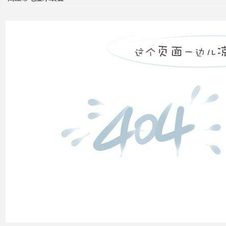
无功
补偿
怎么
计算
双电
源自
动切
换开
关的
cb级
和pc
级的
区别