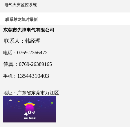
电气火灾监控系统
关于
电力
系统
联系尊龙凯时最新
电压
与无
东莞市先控电气有限公司
功补
偿问
联系人：韩经理
题探
讨
0769-23664721
电话：
传真：0769-26389165
13544310403
手机：
低压
电网
地址：广东省东莞市万江区
中的
无功
补偿
之探
究