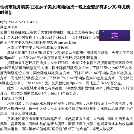
仙桃市服务确实(正在妹子美女)啪啪啪找一晚上全套那有多少真-尊龙凯
时最新
时间:
2020-07-23 00:42:38
浏览:91190
仙桃市服务确实(正在妹子美女)啪啪啪找一晚上全套那有多少真【 v:5８5523７7莉
云】全天24小时安排【 v:5８5523７7莉云】十五分钟我们一定能送到您指定地点. 河
南上半年主要大气环境指标明显改善 hnveev1rkhs
河南上半年主要大气环境指标明显改善
新华社郑州7月22日电(记者牛少杰)记者从河南省生态环境厅获悉，今年上半年河
南省pm10、pm2.5和so2平均浓度等多项大气环境指标明显改善。
据河南省生态环境厅通报，今年1至6月，全省17个省辖市及济源示范区环境空气
pm10平均浓度为86微克/立方米，同比降低25微克/立方米，下降22.5%；pm2.5平均浓
度为56微克/立方米，同比降低14微克/立方米，下降20.0%；so2平均浓度为10微克/立
方米，同比降低2微克/立方米，下降16.7%；no2平均浓度为28微克/立方米，同比降低
6微克/立方米，下降17.6%；优、良天数比例为63.8%，同比上升16.4个百分点。
此外，1-6月区域水环境也有所改善，ⅰ-ⅲ类水质断面增加20个，同比增加21.3个百
分点；劣ⅴ类水质断面减少1个，减少1.1个百分点。
【编辑:丁宝秀】
水满则溢，为了保证水库自身的安全，防止垮坝，水库都会设计一个溢洪道，多
筑在水坝的一侧，像一个大槽，当水库里水位超过安全限度时，水就从溢洪道向下游
流出，防止水坝被毁坏。
贫困地区要杀出重围实现跨越发展，固然需要大手笔、大气魄，有时的确要承担
风险，需要容错。而独山县的这些大项目，即便扳着手指算，也能算出成本与收益间
的巨大落差，但决策者却偏偏将“送分题”做成了“送命题”，却无人敢说不。