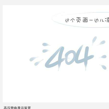
电力
市场
发展
之间
的关
系
什么
是无
功补
偿？
有何
作
用？
高压带电显示装置