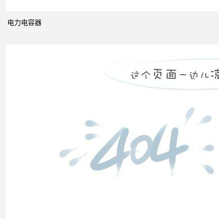
的概
念及
电力电容器
其与
电力
市场
发展
之间
的关
系
什么
是无
功补
偿？
有何
作
用？