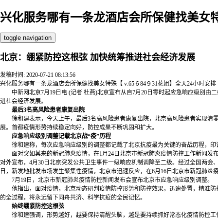
兴化服务哪有一条龙酒店会所保健找美女特
toggle navigation
北京：绷紧防控这根弦 加快统筹推进社会经济发展
发稿时间: 2020-07-21 08:13:56
兴化服务哪有一条龙酒店会所保健找美女特殊【 v:65６84９31花姐】全天24小时安排【 
中新网北京7月19日电 (记者 杜燕)北京宣布从自7月20日零时起应急响应级
进社会经济发展。
最后3名高风险患者康复出院
徐和建表示，今天上午，最后3名高风险患者康复出院，北京高风险患者实现清零。
展。首都疫情形势持续稳定向好，防控成果不断巩固和扩大。
应急响应级别调整记载北京战“疫”历程
徐和建称，每次应急响应级别的调整都记载了北京抗疫最为关键的奋战历程，印
面对突如其来的新冠肺炎疫情，在1月24日北京市新冠肺炎疫情防控工作新闻发布
对外宣布，4月30日北京突发公共卫生事件一级响应机制调降至二级。经过全国两会、
日，新发地批发市场发生聚集性疫情，北京市迅速反应，在6月16日北京市新冠肺炎
7月19日，北京市新冠肺炎疫情防控新闻发布会宣布北京市应急响应级别调整。
他指出，面对疫情，北京动态研判疫情防控形势和防控效果，迅速处置，精准防控
的全过程，将永远留下同舟共济、科学抗疫的全民记忆。
始终绷紧防控这根弦
徐和建强调，形势越好，越要保持清醒头脑，越是要持续抓好常态化疫情防控工作