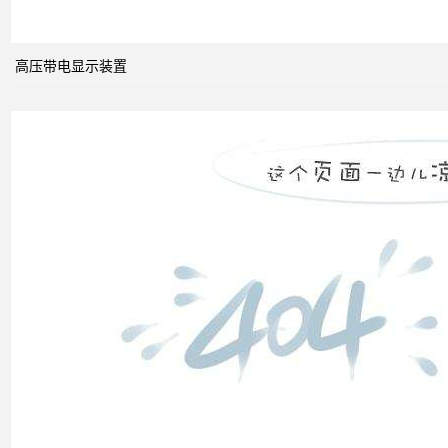
高压带电显示装置
无功
补偿
怎么
计算
双电
源自
动切
换开
关的
cb级
和pc
级的
区别