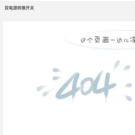
系统
中的
双电源转换开关
动态
无功
补偿
装置
低压
电网
中的
无功
补偿
智能
电网