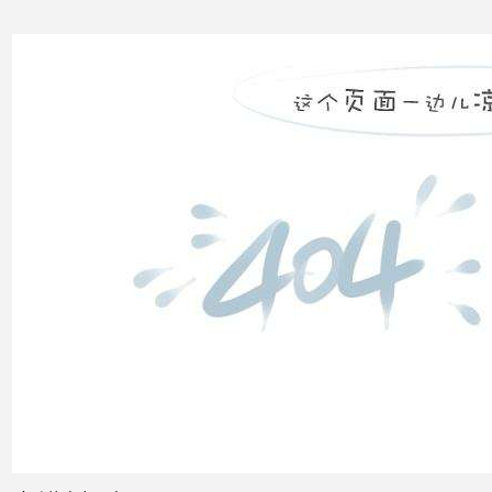
高压
配电
柜功
能的
组成
电力
系统
的无
功功