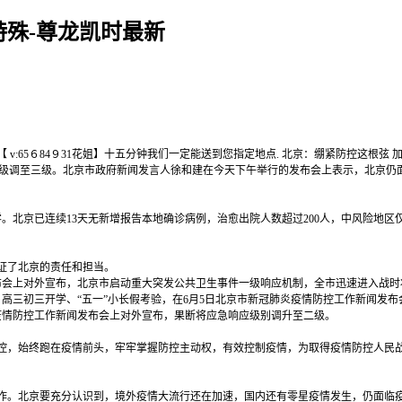
殊-尊龙凯时最新
v:65６84９31花姐】十五分钟我们一定能送到您指定地点. 北京：绷紧防控这根弦 加快统
别由二级调至三级。北京市政府新闻发言人徐和建在今天下午举行的发布会上表示，北京
北京已连续13天无新增报告本地确诊病例，治愈出院人数超过200人，中风险地区
证了北京的责任和担当。
会上对外宣布，北京市启动重大突发公共卫生事件一级响应机制，全市迅速进入战时状
高三初三开学、“五一”小长假考验，在6月5日北京市新冠肺炎疫情防控工作新闻发布
疫情防控工作新闻发布会上对外宣布，果断将应急响应级别调升至二级。
，始终跑在疫情前头，牢牢掌握防控主动权，有效控制疫情，为取得疫情防控人民战
。北京要充分认识到，境外疫情大流行还在加速，国内还有零星疫情发生，仍面临疫