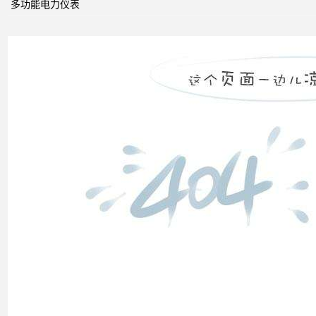
多功能电力仪表
率和
电压
控制
双电
源转
换开
关
关于
配电