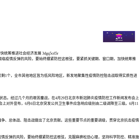
筹推进社会经济发展 3dgq5crl5r
仍面临疫情反弹的风险，要始终绷紧防控这根弦，要紧抓关键期、窗口期，加快统筹推
仅剩1个，全市其他地区皆为低风险地区，新发地聚集性疫情防控阻击战取得实质性进
态。经过几个月的艰苦鏖战，在4月29日北京市新冠肺炎疫情防控工作新闻发布会上
会上对外宣布，6月6日北京突发公共卫生事件应急响应级别由二级调降至三级。6月11
争、总体战、阻击战做出了北京贡献。这些重要节点的重要调级，贯穿北京抗击疫情
情反弹的风险，要始终绷紧防控这根弦，克服麻痹松劲心理，坚持科学防控、精准施