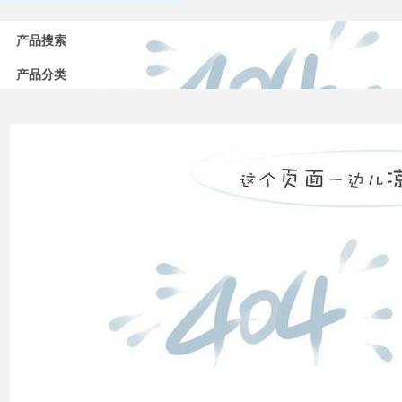
常用
低压
产品搜索
电器
的分
产品分类
类
高压
配电
柜功
能的
组成