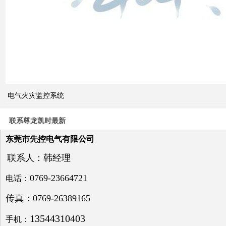
关的
cb
级和
pc
级的
区别
关于
电气火灾监控系统
电力
系统
联系尊龙凯时最新
电压
与无
东莞市先控电气有限公司
功补
偿问
联系人：韩经理
题探
讨
0769-23664721
电话：
传真：0769-26389165
13544310403
手机：