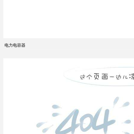
智能
电网
的概
念及
电力电容器
其与
电力
市场
发展
之间
的关
系
什么
是无
功补
偿？
有何