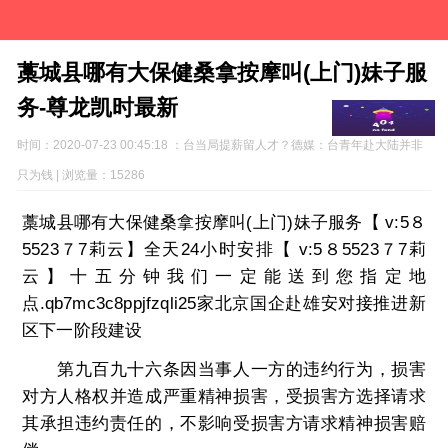
藁城县哪有大保健桑拿按摩叫(上门)妹子服
务-尊龙凯时最新
时间：2020-07-23 00:45:18 ：台当局提薪留人才？德媒：台青年赴大陆并非
只为钱 | 浏览量：15286
藁城县哪有大保健桑拿按摩叫(上门)妹子服务【 v:5８
5523７7莉云】全天24小时安排【 v:5８5523７7莉
云】十五分钟我们一定能送到您指定地
点.qb7mc3c8ppjfzqli25家北京国企赴雄安对接推进新
区下一阶段建设
第九百九十六条因当事人一方的违约行为，损害
对方人格权并造成严重精神损害，受损害方选择请求
其承担违约责任的，不影响受损害方请求精神损害赔