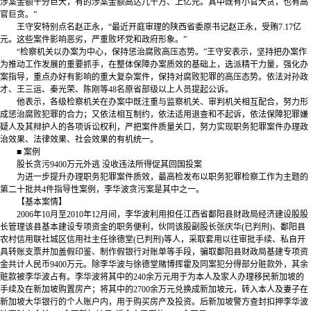
涉案金额十分巨大，有的涉案金额高达几千万、上亿元。其中既有小官大贪，也有高
官巨贪。”
王守安特别点名赵正永，“最近开庭审理的陕西省委原书记赵正永，受贿7.17亿
元。这些案件影响恶劣，严重败坏党和政府形象。”
“检察机关以办案为中心，保持惩治腐败高压态势。”王守安表示，坚持把办案作
为推动工作发展的重要抓手，在整体保障办案质效的基础上，选派精干力量，强化办
案指导，重点办好有影响的重大复杂案件，保持对腐败犯罪的高压态势。依法对孙政
才、王三运、秦光荣、陈刚等48名原省部级以上人员提起公诉。
他表示，各级检察机关在办案中既注重与监察机关、审判机关相互配合，努力形
成惩治腐败犯罪的合力；又依法相互制约，依法适用退查和不起诉，依法保障犯罪嫌
疑人及其辩护人的各项诉讼权利，严把案件质量关口，努力实现职务犯罪案件办理政
治效果、法律效果、社会效果的有机统一。
■ 案例
股长贪污9400万元外逃 没收违法所得促其回国投案
为进一步提升办理职务犯罪案件质效，最高检发布以职务犯罪检察工作为主题的
第二十批共4件指导性案例，李华波贪污案是其中之一。
【基本案情】
2006年10月至2010年12月间，李华波利用担任江西省鄱阳县财政局经济建设股股
长管理该县基本建设专项资金的职务便利，伙同该股副股长张庆华(已判刑)、鄱阳县
农村信用联社城区信用社主任徐德堂(已判刑)等人，采取套用以往审批手续、私自开
具转账支票并加盖假印鉴、制作假银行对账单等手段，骗取鄱阳县财政局基建专项资
金共计人民币9400万元。除李华波与徐德堂赌博挥霍及同案犯分得部分赃款外，其余
赃款被李华波占有。李华波将其中的240余万元用于为本人及家人办理移民新加坡的
手续及在新加坡购置房产；将其中的2700余万元兑换成新加坡元，转入本人及妻子在
新加坡大华银行的个人账户内，用于购买房产及投资。后新加坡警方查封扣押李华波