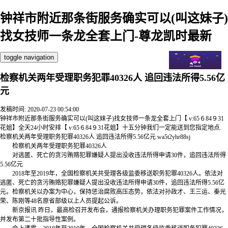
钟祥市附近那条街服务确实可以(叫这妹子)
找女技师一条龙全套上门-尊龙凯时最新
toggle navigation
检察机关两年受理职务犯罪40326人 追回违法所得5.56亿
元
发稿时间: 2020-07-23 00:54:00
钟祥市附近那条街服务确实可以(叫这妹子)找女技师一条龙全套上门【 v:65６84９31
花姐】全天24小时安排【 v:65６84９31花姐】十五分钟我们一定能送到您指定地点.
检察机关两年受理职务犯罪40326人 追回违法所得5.56亿元 wa5t2yhr88sj
检察机关两年受理职务犯罪40326人
对逃匿、死亡的贪污贿赂犯罪嫌疑人提出没收违法所得申请30件，追回违法所得
5.56亿元
2018年至2019年，全国检察机关共受理各级监委移送职务犯罪40326人。依法对
逃匿、死亡的贪污贿赂犯罪嫌疑人提出没收违法所得申请30件，追回违法所得5.56亿
元。检察机关以办案为中心，保持惩治腐败高压态势，依法对孙政才、王三运、秦光
荣、陈刚等48名原省部级以上人员提起公诉。
新京报讯 昨日，最高检召开发布会，通报检察机关办理职务犯罪案件工作情况，
并发布第二十批指导性案例。