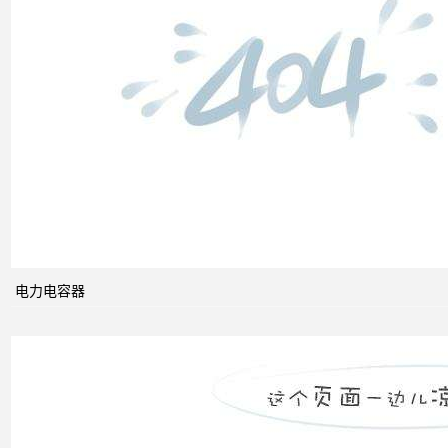
低压
电网
中的
无功
补偿
智能
电网
的概
念及
电力电容器
其与
电力
市场
发展
之间
的关
系