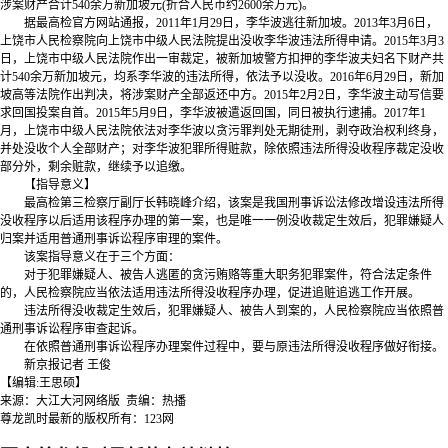
涉案财产合计540余万新加坡元(折合人民币约2600余万元)。
据最高检官方网站通报，2011年1月29日，李华波逃往新加坡。2013年3月6日，
上饶市人民检察院向上饶市中级人民法院提出没收李华波违法所得申请。2015年3月3
日，上饶市中级人民法院作出一审裁定，被新加坡警方扣押的李华波夫妇名下财产共
计540余万新加坡元，均系李华波的违法所得，依法予以没收。2016年6月29日，新加
坡高等法院作出判决，将涉案财产全部返还中方。2015年2月2日，李华波主动写信要
求回国投案自首。2015年5月9日，李华波被遣返回国，同日被执行逮捕。2017年1
月，上饶市中级人民法院依法对李华波以贪污罪判处无期徒刑，剥夺政治权利终身，
并处没收个人全部财产；对李华波犯罪所得赃款，除依照违法所得没收程序裁定没收
部分外，剩余赃款，继续予以追缴。
【指导意义】
最高检第三检察厅副厅长韩晓峰介绍，该案是我国刑事诉讼法修改增设违法所得
没收程序以后适用该程序办理的第一案，也是唯一一例没收裁定生效后，犯罪嫌疑人
归案并适用普通刑事诉讼程序审理的案件。
该案指导意义在于三个方面：
对于犯罪嫌疑人、被告人逃匿的贪污贿赂等重大职务犯罪案件，符合法定条件
的，人民检察院应当依法适用违法所得没收程序办理，促进追赃追逃工作开展。
违法所得没收裁定生效后，犯罪嫌疑人、被告人到案的，人民检察院应当依照普
通刑事诉讼程序审查起诉。
在依照普通刑事诉讼程序办理案件过程中，要与原违法所得没收程序做好衔接。
新京报记者 王俊
【编辑:王思硕】
来源：大江大河网络版 责编：热播
尊龙凯时最新的版权所有：123网