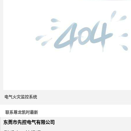
双电
源自
动切
换开
关的
cb级
和pc
级的
区别
关于
电气火灾监控系统
电力
系统
联系尊龙凯时最新
电压
与无
东莞市先控电气有限公司
功补