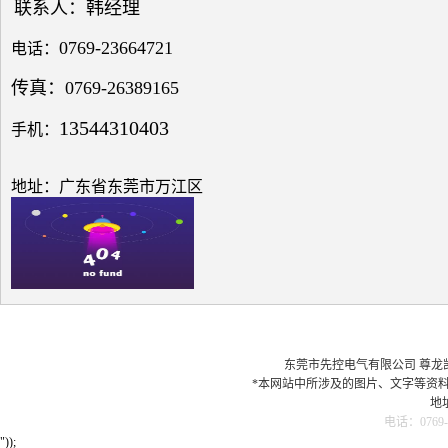
偿问
联系人：韩经理
题探
讨
0769-23664721
电话：
传真：0769-26389165
13544310403
手机：
低压
电网
地址：广东省东莞市万江区
中的
无功
补偿
之探
究
东莞市先控电气有限公司 尊龙凯时最
*本网站中所涉及的图片、文字等资
电容
地
器在
电话：0769-
配电
"));