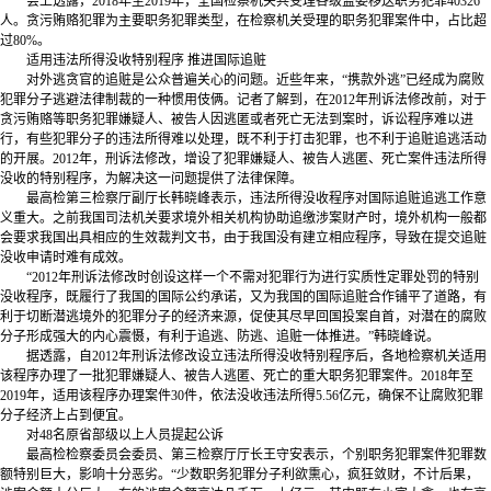
会上透露，2018年至2019年，全国检察机关共受理各级监委移送职务犯罪40326
人。贪污贿赂犯罪为主要职务犯罪类型，在检察机关受理的职务犯罪案件中，占比超
过80%。
适用违法所得没收特别程序 推进国际追赃
对外逃贪官的追赃是公众普遍关心的问题。近些年来，“携款外逃”已经成为腐败
犯罪分子逃避法律制裁的一种惯用伎俩。记者了解到，在2012年刑诉法修改前，对于
贪污贿赂等职务犯罪嫌疑人、被告人因逃匿或者死亡无法到案时，诉讼程序难以进
行，有些犯罪分子的违法所得难以处理，既不利于打击犯罪，也不利于追赃追逃活动
的开展。2012年，刑诉法修改，增设了犯罪嫌疑人、被告人逃匿、死亡案件违法所得
没收的特别程序，为解决这一问题提供了法律保障。
最高检第三检察厅副厅长韩晓峰表示，违法所得没收程序对国际追赃追逃工作意
义重大。之前我国司法机关要求境外相关机构协助追缴涉案财产时，境外机构一般都
会要求我国出具相应的生效裁判文书，由于我国没有建立相应程序，导致在提交追赃
没收申请时难有成效。
“2012年刑诉法修改时创设这样一个不需对犯罪行为进行实质性定罪处罚的特别
没收程序，既履行了我国的国际公约承诺，又为我国的国际追赃合作铺平了道路，有
利于切断潜逃境外的犯罪分子的经济来源，促使其尽早回国投案自首，对潜在的腐败
分子形成强大的内心震慑，有利于追逃、防逃、追赃一体推进。”韩晓峰说。
据透露，自2012年刑诉法修改设立违法所得没收特别程序后，各地检察机关适用
该程序办理了一批犯罪嫌疑人、被告人逃匿、死亡的重大职务犯罪案件。2018年至
2019年，适用该程序办理案件30件，依法没收违法所得5.56亿元，确保不让腐败犯罪
分子经济上占到便宜。
对48名原省部级以上人员提起公诉
最高检检察委员会委员、第三检察厅厅长王守安表示，个别职务犯罪案件犯罪数
额特别巨大，影响十分恶劣。“少数职务犯罪分子利欲熏心，疯狂敛财，不计后果，