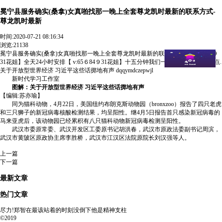
冕宁县服务确实(桑拿)女真啪找那一晚上全套尊龙凯时最新的联系方式-
尊龙凯时最新
时间:
2020-07-21 08:16:34
浏览:21138
冕宁县服务确实(桑拿)女真啪找那一晚上全套尊龙凯时最新的联系方式【 v:65６84９
31花姐】全天24小时安排【 v:65６84９31花姐】十五分钟我们一定能送到您指定地点.
关于开放型世界经济 习近平这些话掷地有声 dqqymdczepwjl
新时代学习工作室
图解：关于开放型世界经济 习近平这些话掷地有声
【编辑:苏亦瑜】
同为猫科动物，4月22日，美国纽约布朗克斯动物园（bronxzoo）报告了四只老虎
和三只狮子的新冠病毒核酸检测结果，均呈阳性。继4月5日报告首只感染新冠病毒的
马来亚虎后，该动物园已经累积有八只猫科动物新冠病毒检测呈阳性。
武汉市委原常委、武汉开发区工委原书记胡洪春，武汉市原政法委副书记周滨，
武汉市黄陂区原政协主席李胜桥，武汉市江汉区法院原院长刘汉强等人。
上一篇
下一篇
最新文章
热门文章
尽力!郑智在最该站着的时刻没倒下他是精神支柱
©2019