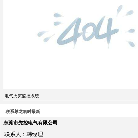
双电
源自
动切
换开
关的
cb级
和pc
级的
区别
电气火灾监控系统
关于
电力
系统
联系尊龙凯时最新
电压
与无
东莞市先控电气有限公司
功补
偿问
联系人：韩经理
题探