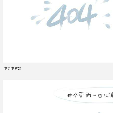
低压
电网
中的
无功
补偿
智能
电网
的概
电力电容器
念及
其与
电力
市场
发展
之间
的关
系