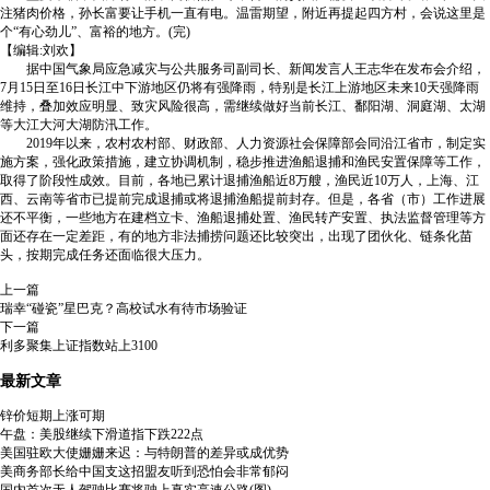
注猪肉价格，孙长富要让手机一直有电。温雷期望，附近再提起四方村，会说这里是
个“有心劲儿”、富裕的地方。(完)
【编辑:刘欢】
据中国气象局应急减灾与公共服务司副司长、新闻发言人王志华在发布会介绍，
7月15日至16日长江中下游地区仍将有强降雨，特别是长江上游地区未来10天强降雨
维持，叠加效应明显、致灾风险很高，需继续做好当前长江、鄱阳湖、洞庭湖、太湖
等大江大河大湖防汛工作。
2019年以来，农村农村部、财政部、人力资源社会保障部会同沿江省市，制定实
施方案，强化政策措施，建立协调机制，稳步推进渔船退捕和渔民安置保障等工作，
取得了阶段性成效。目前，各地已累计退捕渔船近8万艘，渔民近10万人，上海、江
西、云南等省市已提前完成退捕或将退捕渔船提前封存。但是，各省（市）工作进展
还不平衡，一些地方在建档立卡、渔船退捕处置、渔民转产安置、执法监督管理等方
面还存在一定差距，有的地方非法捕捞问题还比较突出，出现了团伙化、链条化苗
头，按期完成任务还面临很大压力。
上一篇
瑞幸“碰瓷”星巴克？高校试水有待市场验证
下一篇
利多聚集上证指数站上3100
最新文章
锌价短期上涨可期
午盘：美股继续下滑道指下跌222点
美国驻欧大使姗姗来迟：与特朗普的差异或成优势
美商务部长给中国支这招盟友听到恐怕会非常郁闷