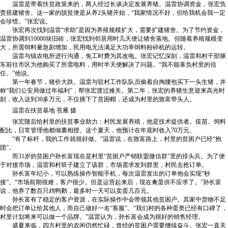
温雷是带着扶贫政策来的，两人经过长谈决定发展养猪。温雷协调资金，张宏负
责搭建猪舍。这一家的脱贫便是从养2头猪开始，“我家情况不好，但给我机会我一定
会珍惜。”张宏说。
张宏再次找到温雷“求助”是因为养殖规模扩大，需要扩建猪舍。为了节约资金，
温雷协调到10000块旧砖，张宏找到邻居用时几天便让猪舍落地。但随着养殖规模变
大，所需饲料量急剧增加，民用电无法满足大功率饲料粉碎机的运转。
温雷与镇农电所进行沟通，免工时费为其改电。张宏记忆深刻，温雷和村干部驱
车前往市区为他购买了所需电料，用时半天便解决了问题。“我不能辜负村里的信
任。”他说。
第一年春节，猪价大跌。温雷与驻村工作队队员偷着自掏腰包买下一头生猪，并
称“我们公安局做过年福利”，帮张宏渡过难关。第二年，张宏的养猪生意迎来高光时
刻，收入达到30多万元，不仅摘下了贫困帽，还成为村里的致富带头人。
温雷在扶贫基地 苍雁 摄
张宏随后给村里的扶贫事业助力：村民发展养殖，他是技术提供者。疫苗、饲料
配比，日常管理他都倾囊相授。这个夏天，他预计在年底时收入70万元。
“有了标杆，我的工作就很好做。”温雷说，在致富路上，村里的贫困户已经“抱
团”。
而31岁的贫困户孙长富现在是村里“贫困户产销联盟微信群”里的排头兵。为了便
于对接市场，温雷和村班子建立了该群，市场需求发到群里，村民去抢订单。
孙长富年纪小，可以熟练操作智能手机，每次温雷发出的订单他会实现“秒
接”。“市场前期很难，客户很少。但是运营起来后，现在禽蛋供不应求了。”孙长富
说，他养了数百只鸡鸭鹅，最多时一天可以卖蛋几百元。
孙长富有了稳定的客户资源，在实际操作中会带领其他贫困户。其家中货物不足
时会把订单让给其他人，而自己做好一名“客服”。“我们村的各种蛋类已经有口碑了，
村里计划将来可以做一个品牌。”温雷认为，孙长富会成为很好的销售经理。
盛夏来临，四方村里的农闲仍然忙碌，曾经的贫困户需要继续奋斗。张宏一直关