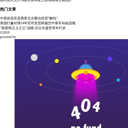
国内首次无人驾驶比赛将驶上真实高速公路(图)
热门文章
中美前高官及商界北京聚论经贸“解结”
美国打赢对簿14年官司世贸终裁空中客车补贴违规
“新新闻主义之父”汤姆-沃尔夫逝世享年87岁
©2019
powered by