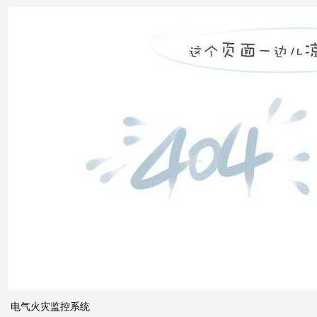
补偿
怎么
计算
双电
源自
动切
换开
关的
cb级
和pc
级的
区别
电气火灾监控系统
关于