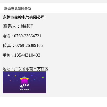
电力
系统
联系尊龙凯时最新
电压
与无
东莞市先控电气有限公司
功补
偿问
联系人：韩经理
题探
讨
0769-23664721
电话：
传真：0769-26389165
13544310403
手机：
低压
电网
地址：广东省东莞市万江区
中的
无功
补偿
之探
究