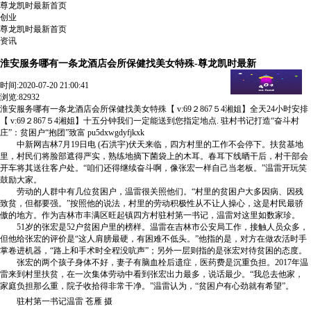
尊龙凯时最新首页
创业
尊龙凯时最新首页
资讯
淮安服务哪有一条龙酒店会所保健找美女特殊-尊龙凯时最新
时间:
2020-07-20 21:00:41
浏览:82932
淮安服务哪有一条龙酒店会所保健找美女特殊【 v:69２867５4湘姐】全天24小时安排
【 v:69２867５4湘姐】十五分钟我们一定能送到您指定地点. 驻村书记打造“奋斗村
庄”：贫困户“抱团”致富 pu5dxwgdyfjkxk
中新网吉林7月19日电 (石洪宇)伏天来临，四方村里的工作不会停下。扶贫基地
里，村民们将脸部遮得严实，熟练地摘下菌袋上的木耳。春耳下线晒干后，村干部会
开车将其送往客户处。“咱们还得继续奋斗啊，像张宏一样自己当老板。”温雷开玩笑
鼓励大家。
劳动的人群中有几位贫困户，温雷很关照他们。“村里的贫困户大多因病、因残
致贫，但都要强。”按照他的说法，村里的劳动积极性从不让人操心，这是村民最骄
傲的地方。作为吉林市丰满区旺起镇四方村驻村第一书记，温雷对这里如数家珍。
51岁的张宏是52户贫困户里的榜样。温雷在吉林市公安局工作，接触人员众多，
但他给张宏的评价是“这人肩膀最硬，有困难不低头。”他指的是，对方在做农活时手
掌卷进机器，“路上和手术时全程没吭声”；另外一层则指的是张宏对待贫困的态度。
张宏的两个孩子身体不好，妻子有脑血栓后遗症，医药费是沉重负担。2017年温
雷来到村里扶贫，在一次集体劳动中看到张宏出力最多，说话最少。“我总去他家，
家庭负担那么重，院子收拾得非常干净。”温雷认为，“贫困户有心劲就有希望”。
驻村第一书记温雷 苍雁 摄