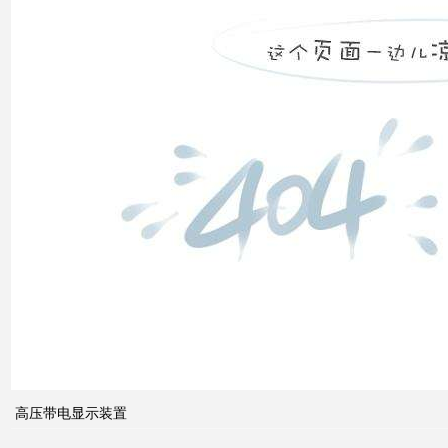
发展
之间
的关
系
什么
是无
功补
偿？
有何
作
用？
高压带电显示装置
无功