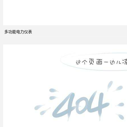
电力
系统
的无
功功
多功能电力仪表
率和
电压
控制
双电
源转
换开
关