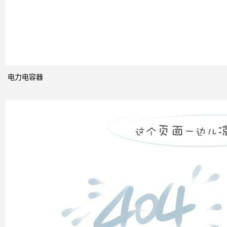
智能
电网
的概
念及
电力电容器
其与
电力
市场
发展
之间
的关
系
什么
是无
功补
偿？