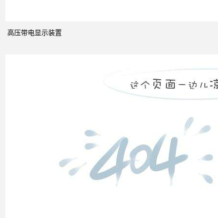
高压带电显示装置
无功
补偿
怎么
计算
双电
源自
动切
换开
关的
cb级
和pc
级的