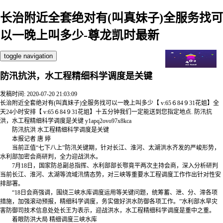
长治附近全套绝对有(叫真妹子)全服务找可
以一晚上叫多少-尊龙凯时最新
toggle navigation
防汛抗洪，水工程精细科学调度是关键
发稿时间: 2020-07-20 21:03:09
长治附近全套绝对有(叫真妹子)全服务找可以一晚上叫多少【 v:65６84９31花姐】全
天24小时安排【 v:65６84９31花姐】十五分钟我们一定能送到您指定地点. 防汛抗
洪，水工程精细科学调度是关键 y1apq2ovo97x8kca
防汛抗洪 水工程精细科学调度是关键
本报记者 唐 婷
当前正值“七下八上”防汛关键期，针对长江、淮河、太湖洪水齐发的严峻形势，
水利部加密会商研判，全力迎战洪水。
7月18日，国家防总副总指挥、水利部部长鄂竟平两次主持会商，深入分析研判
当前长江、淮河、太湖等流域汛情态势，对三峡等重要水工程调度工作作出针对性安
排部署。
“18日会商强调，围绕三峡水库调度运用等关键问题，统筹蓄、泄、分、滞各项
措施，加强滚动预报，精细科学调度，务实做好洪水防御各项工作。”水利部水旱灾
害防御司技术信息处处长王为表示，迎战洪水，水工程精细科学调度是重中之重。
着眼防洪大局 精细调度三峡水库