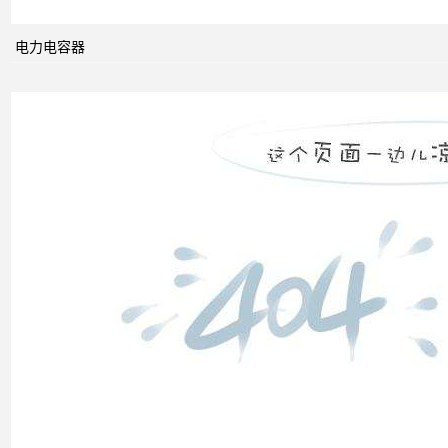
电网
的概
念及
电力电容器
其与
电力
市场
发展
之间
的关
系
什么
是无
功补
偿？
有何
作
用？