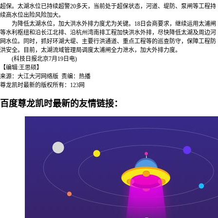
超保。太湖水位已持续超警20多天，当前处于超保状态，河道、堤防、泵闸等工程持
续高水位出险风险加大。
为降低太湖水位，加大洪水外排力度尤为关键。18日会商要求，继续运用太浦闸
等水利枢纽和沿长江北排、沿杭州湾南排工程加快洪水外排，尽快降低太湖及周边河
网水位。同时，抓好环湖大堤、主要行洪通道、重点工程等的巡查防守，保障工程防
洪安全。目前，太湖流域管理局调度太浦闸全力泄水，加大外排力度。
(科技日报北京7月19日电)
【编辑:王思硕】
来源：大江大河网络版 责编：热播
尊龙凯时最新的版权所有：123网
百度尊龙凯时最新的友情链接：