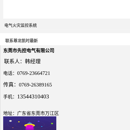
区别
电气火灾监控系统
关于
电力
系统
联系尊龙凯时最新
电压
与无
东莞市先控电气有限公司
功补
偿问
联系人：韩经理
题探
讨
0769-23664721
电话：
传真：0769-26389165
13544310403
手机：
低压
电网
地址：广东省东莞市万江区
中的
无功
补偿