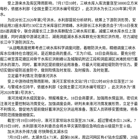
受上游来水及库区降雨影响，7月17日10时，三峡水库入库流量涨至50000立方米
每秒，依据水利部《全国主要江河洪水编号规定》，此次洪水为长江2020年第2号洪
水。
为应对长江2020年第2号洪水，水利部提前分析研判，统筹上下游防洪形势，安
排运用23座水库约130亿立方米库容拦洪错峰。水利部长江水利委员会于7月16日夜发
出6道调度令，联合调度长江上游水库群配合三峡水库拦蓄，减缓三峡水库水位上涨
速度，同时调度中游湖北清江、湖南洞庭湖水系水库群充分发挥拦洪作用，尽力减轻
长江中下游防洪压力。
“从战略高度统筹考虑三峡水库科学调度问题，着眼防洪大局，精细调度三峡水
库水位维持在合理区间，是近期会商的重点。”王为介绍。18日会商指出，要充分挖
掘三峡至莲花塘区间骨干水库拦洪削峰以及城陵矶附近江段和洞庭湖区洲滩民垸行蓄
洪水的潜力。同时，蓄滞洪区提前做好运用准备，尽最大可能减轻堤防防守压力。要
切实做好堤防巡查防守，做到险情及时发现、及时报告、及时处置。
立足最不利情况 防御淮河洪水
受上中游持续性降雨影响，淮河王家坝水文站7月17日22时48分水位涨至27.50
米，与警戒水位持平，依据水利部《全国主要江河洪水编号规定》，此次洪水为“淮
河2020年第1号洪水”。
淮河流域洪水成因复杂，预报难度大。18日会商要求，加强雨水情监测，密切关
注淮河主要控制站汛情变化，加强调度会商，研判未来淮河汛情发展形势，立足于最
不利情况，督促地方提前做好蓄滞洪区分洪运用准备，落实人员转移安置措施，将各
项防范措施做细做实。
截至7月19日10时6分，淮河王家坝站水位涨至28.74米，超过警戒水位1.24米。7
月19日10时，水利部淮河水利委员会将水旱灾害防御应急响应由ⅲ级提升至ⅱ级。
加大洪水外排力度 尽快降低太湖水位
7月19日14时，太湖水位4.71米，超保0.06米，周边河网区有47站水位超警、20站