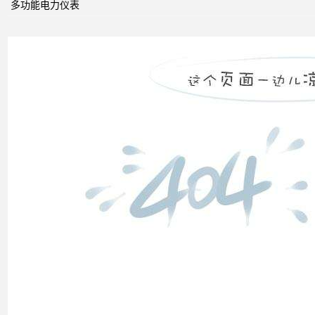
功功
多功能电力仪表
率和
电压
控制
双电
源转
换开
关
关于
配电