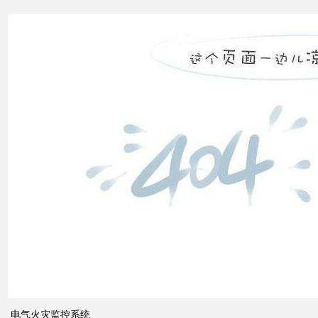
无功
补偿
怎么
计算
双电
源自
动切
换开
关的
cb级
和pc
级的
区别
电气火灾监控系统