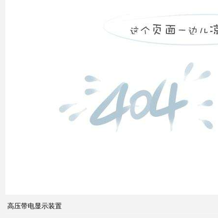
市场
发展
之间
的关
系
什么
是无
功补
偿？
有何
作
用？
高压带电显示装置