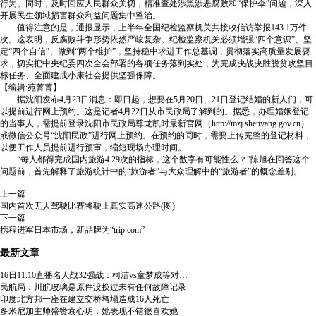
行为。同时，及时回应人民群众关切，精准查处涉黑涉恶腐败和“保护伞”问题，深入
开展民生领域损害群众利益问题集中整治。
值得注意的是，通报显示，上半年全国纪检监察机关共接收信访举报143.1万件
次。这表明，反腐败斗争形势依然严峻复杂。纪检监察机关必须增强“四个意识”、坚
定“四个自信”、做到“两个维护”，坚持稳中求进工作总基调，贯彻落实高质量发展要
求，切实把中央纪委四次全会部署的各项任务落到实处，为完成决战决胜脱贫攻坚目
标任务、全面建成小康社会提供坚强保障。
【编辑:苑菁菁】
据沈阳发布4月23日消息：即日起，想要在5月20日、21日登记结婚的新人们，可
以提前进行网上预约。这是记者4月22日从市民政局了解到的。据悉，办理婚姻登记
的当事人，需提前登录沈阳市民政局尊龙凯时最新官网（http://mzj.shenyang.gov.cn）
或微信公众号“沈阳民政”进行网上预约。在预约的同时，需要上传完整的登记材料，
以便工作人员提前进行预审，缩短现场办理时间。
“每人都得完成国内旅游4.29次的指标，这个数字有可能性么？”陈旭在回答这个
问题前，首先解释了旅游统计中的“旅游者”与大众理解中的“旅游者”的概念差别。
上一篇
国内首次无人驾驶比赛将驶上真实高速公路(图)
下一篇
携程进军日本市场，新品牌为“trip.com”
最新文章
16日11:10直播名人战32强战：柯洁vs童梦成等对…
民航局：川航玻璃是原件没换过未有任何故障记录
印度北方邦一座在建立交桥垮塌造成16人死亡
多米尼加主帅盛赞袁心玥：她表现不错很喜欢她