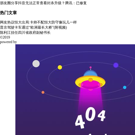
朋友圈分享抖音无法正常查看封杀升级？腾讯：已修复
热门文章
网友热议恒大出局:卡帅不配恒大防守像玩儿一样
普京驾驶卡车通过“欧洲最长大桥”(附视频)
陈利江挂任四川省政府副秘书长
©2019
powered by