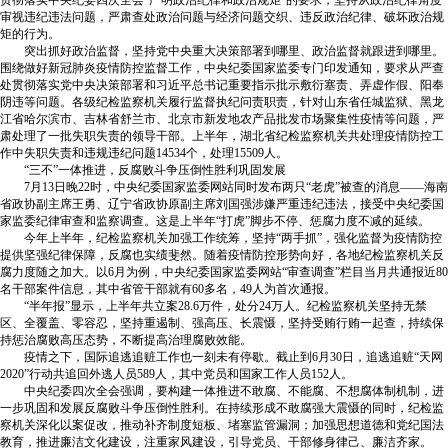
贯彻落实中央纪委四次全会“严明政治纪律和政治规矩”的要求，坚持从政治纪律角度
审视违纪违法问题，严肃查处政治问题与经济问题交织、违反政治纪律、破坏政治规
矩的行为。
突出抓好政治监督，坚持党中央重大决策部署到哪里、政治监督就跟进到哪里。
围绕做好新冠肺炎疫情防控监督工作，中央纪委国家监委专门印发通知，要求从严查
处贯彻落实党中央决策部署和习近平总书记重要指示批示敷衍塞责、弄虚作假、阳奉
阴违等问题。各级纪检监察机关履行监督执纪问责职责，针对山东省任城监狱、黑龙
江省哈尔滨市、吉林省舒兰市、北京市新发地农产品批发市场聚集性疫情等问题，严
肃处理了一批失职失责的领导干部。上半年，湖北省纪检监察机关共处理疫情防控工
作中失职失责和违规违纪问题14534个，处理15509人。
“三不”一体推进，反腐败斗争压倒性胜利巩固发展
7月13日晚22时，中央纪委国家监委网站同时发布两只“老虎”被查的消息——海南
省政协副主席王勇、辽宁省政协原副主席刘国强涉嫌严重违纪违法，接受中央纪委国
家监委纪律审查和监察调查。这是上半年“打虎”脚步不停、惩腐力度不减的延续。
今年上半年，纪检监察机关加强工作统筹，坚持“两手抓”，强化监督为疫情防控
提供坚强纪律保障，反腐也实绩斐然。随着疫情防控形势向好，各地纪检监察机关反
腐力度随之加大。以6月为例，中央纪委国家监委网站“审查调查”栏目当月共通报近80
名干部案件信息，其中省管干部就有60多名，49人为首次通报。
“半年报”显示，上半年共立案28.6万件，处分24万人。纪检监察机关坚持无禁
区、全覆盖、零容忍，坚持重遏制、强高压、长震慑，坚持受贿行贿一起查，持续保
持惩治腐败高压态势，不断提高治理腐败效能。
疫情之下，国际追逃追赃工作也一刻未有停歇。截止到6月30日，追逃追赃“天网
2020”行动共追回外逃人员589人，其中党员和国家工作人员152人。
中央纪委四次全会强调，要构建一体推进不敢腐、不能腐、不想腐体制机制，进
一步巩固和发展反腐败斗争压倒性胜利。在持续形成不敢腐强大震慑的同时，纪检监
察机关深化以案促改，推动补齐制度短板、堵塞监管漏洞；加强思想道德和党纪国法
教育，推进廉洁文化建设，注重家风建设，引导党员、干部修身律己、廉洁齐家。