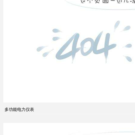
高压
配电
柜功
能的
组成
电力
系统
的无
功功
多功能电力仪表
率和
电压
控制