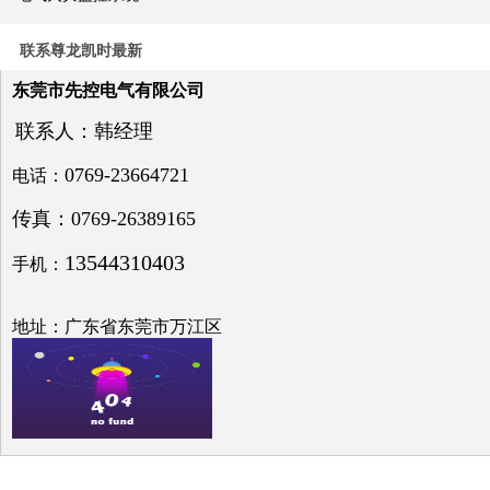
关于
电力
系统
联系尊龙凯时最新
电压
与无
东莞市先控电气有限公司
功补
偿问
联系人：韩经理
题探
讨
0769-23664721
电话：
传真：0769-26389165
13544310403
手机：
低压
电网
地址：广东省东莞市万江区
中的
无功
补偿
之探
究