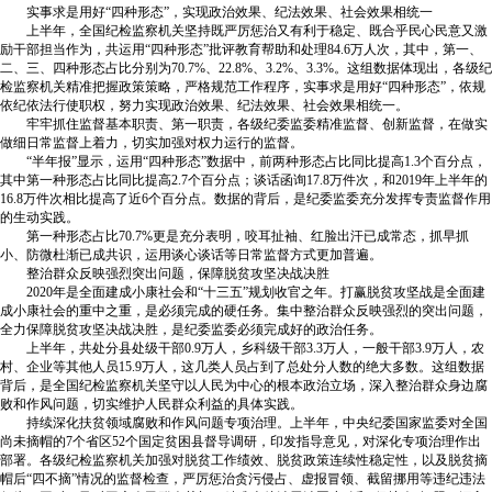
实事求是用好“四种形态”，实现政治效果、纪法效果、社会效果相统一
上半年，全国纪检监察机关坚持既严厉惩治又有利于稳定、既合乎民心民意又激
励干部担当作为，共运用“四种形态”批评教育帮助和处理84.6万人次，其中，第一、
二、三、四种形态占比分别为70.7%、22.8%、3.2%、3.3%。这组数据体现出，各级纪
检监察机关精准把握政策策略，严格规范工作程序，实事求是用好“四种形态”，依规
依纪依法行使职权，努力实现政治效果、纪法效果、社会效果相统一。
牢牢抓住监督基本职责、第一职责，各级纪委监委精准监督、创新监督，在做实
做细日常监督上着力，切实加强对权力运行的监督。
“半年报”显示，运用“四种形态”数据中，前两种形态占比同比提高1.3个百分点，
其中第一种形态占比同比提高2.7个百分点；谈话函询17.8万件次，和2019年上半年的
16.8万件次相比提高了近6个百分点。数据的背后，是纪委监委充分发挥专责监督作用
的生动实践。
第一种形态占比70.7%更是充分表明，咬耳扯袖、红脸出汗已成常态，抓早抓
小、防微杜渐已成共识，运用谈心谈话等日常监督方式更加普遍。
整治群众反映强烈突出问题，保障脱贫攻坚决战决胜
2020年是全面建成小康社会和“十三五”规划收官之年。打赢脱贫攻坚战是全面建
成小康社会的重中之重，是必须完成的硬任务。集中整治群众反映强烈的突出问题，
全力保障脱贫攻坚决战决胜，是纪委监委必须完成好的政治任务。
上半年，共处分县处级干部0.9万人，乡科级干部3.3万人，一般干部3.9万人，农
村、企业等其他人员15.9万人，这几类人员占到了总处分人数的绝大多数。这组数据
背后，是全国纪检监察机关坚守以人民为中心的根本政治立场，深入整治群众身边腐
败和作风问题，切实维护人民群众利益的具体实践。
持续深化扶贫领域腐败和作风问题专项治理。上半年，中央纪委国家监委对全国
尚未摘帽的7个省区52个国定贫困县督导调研，印发指导意见，对深化专项治理作出
部署。各级纪检监察机关加强对脱贫工作绩效、脱贫政策连续性稳定性，以及脱贫摘
帽后“四不摘”情况的监督检查，严厉惩治贪污侵占、虚报冒领、截留挪用等违纪违法