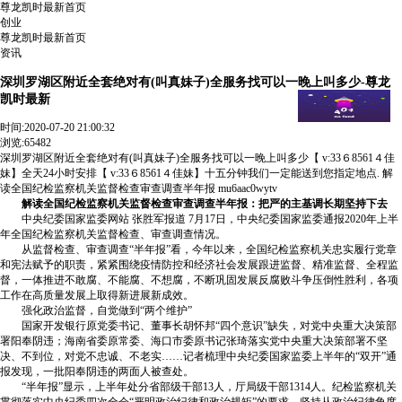
尊龙凯时最新首页
创业
尊龙凯时最新首页
资讯
深圳罗湖区附近全套绝对有(叫真妹子)全服务找可以一晚上叫多少-尊龙
凯时最新
时间:
2020-07-20 21:00:32
浏览:65482
深圳罗湖区附近全套绝对有(叫真妹子)全服务找可以一晚上叫多少【 v:33６8561４佳
妹】全天24小时安排【 v:33６8561４佳妹】十五分钟我们一定能送到您指定地点. 解
读全国纪检监察机关监督检查审查调查半年报 mu6aac0wytv
解读全国纪检监察机关监督检查审查调查半年报：把严的主基调长期坚持下去
中央纪委国家监委网站 张胜军报道 7月17日，中央纪委国家监委通报2020年上半
年全国纪检监察机关监督检查、审查调查情况。
从监督检查、审查调查“半年报”看，今年以来，全国纪检监察机关忠实履行党章
和宪法赋予的职责，紧紧围绕疫情防控和经济社会发展跟进监督、精准监督、全程监
督，一体推进不敢腐、不能腐、不想腐，不断巩固发展反腐败斗争压倒性胜利，各项
工作在高质量发展上取得新进展新成效。
强化政治监督，自觉做到“两个维护”
国家开发银行原党委书记、董事长胡怀邦“四个意识”缺失，对党中央重大决策部
署阳奉阴违；海南省委原常委、海口市委原书记张琦落实党中央重大决策部署不坚
决、不到位，对党不忠诚、不老实……记者梳理中央纪委国家监委上半年的“双开”通
报发现，一批阳奉阴违的两面人被查处。
“半年报”显示，上半年处分省部级干部13人，厅局级干部1314人。纪检监察机关