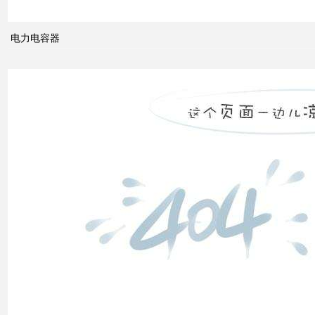
电网
的概
念及
电力电容器
其与
电力
市场
发展
之间
的关
系
什么
是无
功补
偿？
有何
作
用？