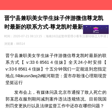
晋宁县兼职美女学生妹子伴游微信尊龙凯
时最新的联系方式-尊龙凯时最新
时间：2020-07-21 08:13:15 ：海南16日起暂停受理小客车注册转移迁入申请 |
浏览量：86514
晋宁县兼职美女学生妹子伴游微信尊龙凯时最新的联
系方式【 v:33６8561４佳妹】全天24小时安排【
v:33６8561４佳妹】十五分钟我们一定能送到您指定
地点.f4bkusn3eq2d银河期货：蛋市存盼涨心理期现货
坚挺运行
发布会上，有媒体问及北京市通报了致人死亡的
郭某思在服刑期间减刑案件违法违规情况。目前我国
刑罚变更执行以及法律监督工作中还存在哪些问题？