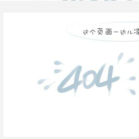
类
高压
配电
柜功
能的
组成
电力
系统
的无