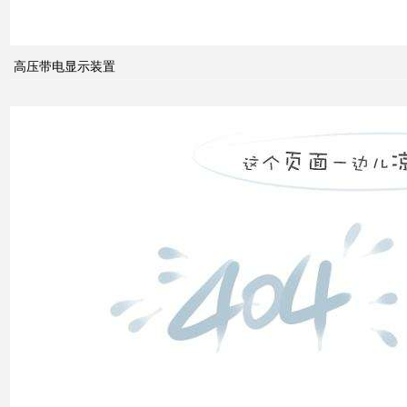
高压带电显示装置
无功
补偿
怎么
计算
双电
源自
动切
换开
关的
cb
级和
pc
级的
区别