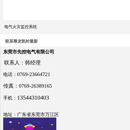
电气火灾监控系统
关于
电力
系统
联系尊龙凯时最新
电压
与无
东莞市先控电气有限公司
功补
偿问
联系人：韩经理
题探
讨
0769-23664721
电话：
传真：0769-26389165
13544310403
手机：
低压
电网
中的
地址：广东省东莞市万江区
无功
补偿
之探