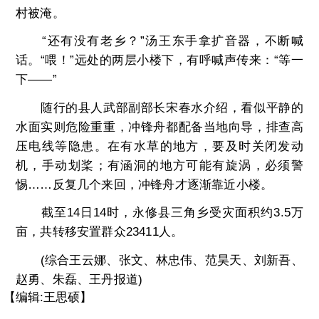
村被淹。
“还有没有老乡？”汤王东手拿扩音器，不断喊
话。“喂！”远处的两层小楼下，有呼喊声传来：“等一
下——”
随行的县人武部副部长宋春水介绍，看似平静的
水面实则危险重重，冲锋舟都配备当地向导，排查高
压电线等隐患。在有水草的地方，要及时关闭发动
机，手动划桨；有涵洞的地方可能有旋涡，必须警
惕……反复几个来回，冲锋舟才逐渐靠近小楼。
截至14日14时，永修县三角乡受灾面积约3.5万
亩，共转移安置群众23411人。
(综合王云娜、张文、林忠伟、范昊天、刘新吾、
赵勇、朱磊、王丹报道)
【编辑:王思硕】