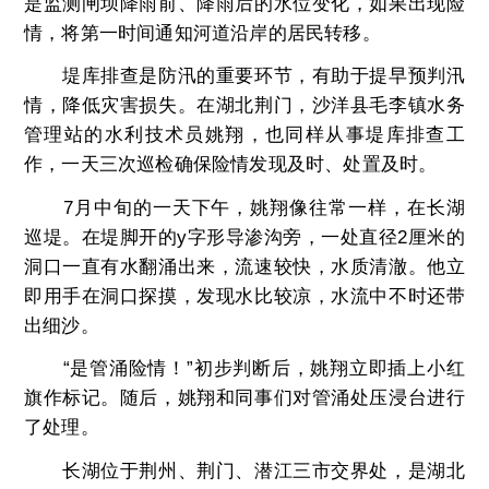
是监测闸坝降雨前、降雨后的水位变化，如果出现险
情，将第一时间通知河道沿岸的居民转移。
堤库排查是防汛的重要环节，有助于提早预判汛
情，降低灾害损失。在湖北荆门，沙洋县毛李镇水务
管理站的水利技术员姚翔，也同样从事堤库排查工
作，一天三次巡检确保险情发现及时、处置及时。
7月中旬的一天下午，姚翔像往常一样，在长湖
巡堤。在堤脚开的y字形导渗沟旁，一处直径2厘米的
洞口一直有水翻涌出来，流速较快，水质清澈。他立
即用手在洞口探摸，发现水比较凉，水流中不时还带
出细沙。
“是管涌险情！”初步判断后，姚翔立即插上小红
旗作标记。随后，姚翔和同事们对管涌处压浸台进行
了处理。
长湖位于荆州、荆门、潜江三市交界处，是湖北