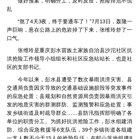
做好预案，明确分工，及时反应，抢险排危不慌
乱
“熬了4天3夜，终于要通车了！”7月13日，轰隆一
声巨响，悬在公路上的危岩掉了下来，张维玲舒了一
口气。
张维玲是重庆彭水苗族土家族自治县沙沱社区抗
洪抢险工作领导小组组长和社区应急站站长，也是社
区的支部书记。
今年以来，彭水县遭受了数次暴雨洪涝灾害。县
交通局负责因灾导致的交通基础设施损毁等突发事件
的应急处置；县规划和自然资源局负责因暴雨洪灾引
发的地质灾害的群测群防、监测预警和应急处置；事
发乡镇街道及时疏导群众……县防汛指挥部明确了各
单位的职责分工。为抓好抗洪抢险工作，彭水组建消
防、综合应急救援等6支队伍，39个乡镇街道各组建
一支人数不少于15人的抢险队伍；在郁山等地组建8