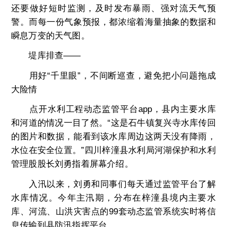
还要做好短时监测，及时发布暴雨、强对流天气预
警。而每一份气象预报，都浓缩着海量抽象的数据和
瞬息万变的天气图。
堤库排查——
用好“千里眼”，不间断巡查，避免把小问题拖成
大险情
点开水利工程动态监管平台app，县内主要水库
和河道的情况一目了然。“这是石牛镇复兴寺水库传回
的图片和数据，能看到该水库周边这两天没有降雨，
水位在安全位置。”四川梓潼县水利局河湖保护和水利
管理股股长刘勇指着屏幕介绍。
入汛以来，刘勇和同事们每天通过监管平台了解
水库情况。今年主汛期，分布在梓潼县境内主要水
库、河流、山洪灾害点的99套动态监管系统实时将信
息传输到县防汛指挥平台。