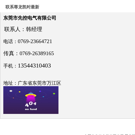
电压
联系尊龙凯时最新
与无
功补
东莞市先控电气有限公司
偿问
题探
联系人：韩经理
讨
0769-23664721
电话：
传真：0769-26389165
13544310403
手机：
低压
电网
中的
无功
地址：广东省东莞市万江区
补偿
之探
究