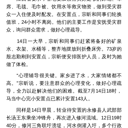
席、毛毯、毛巾被、饮用水等救灾物资，做到受灾群
众一入住便及时配发。在安置点，宗昕和同事们轮换
值班，24小时不离岗。他们的主要工作是安抚受灾群
众，询问群众需求，做好心理疏导。
14日一大早，宗昕和同事们赶紧将备好的矿泉
水、衣架、水桶等，整齐地摆放到折叠床旁。73岁的
殷志勤刚到安置点，宗昕便安排医护人员，及时为她
做了体检。
“心理辅导很关键。家乡进了水，大家情绪都不
高。”宗昕说，要注意群众的心理变化，做好心理疏
导，全力以赴解决他们的困难。截至7月14日18时，
马当中心完小安置点已累计安置143人。
同样是14日早晨，转业待安置的永修县人武部部
长汤王东乘坐冲锋舟，再次进入修河流域。12日19时
40分，修河三角联圩溃堤，河水倒灌入圩，多个行政