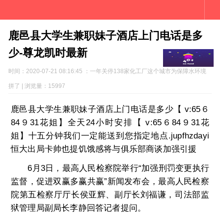
鹿邑县大学生兼职妹子酒店上门电话是多
少-尊龙凯时最新
时间：2020-07-21 08:16:45 ：一年关停138家化工厂这个城市为保障水环境
拼了 | 浏览量：15997
鹿邑县大学生兼职妹子酒店上门电话是多少【 v:65６
84９31花姐】全天24小时安排【 v:65６84９31花
姐】十五分钟我们一定能送到您指定地点.jupfhzdayi
恒大出局卡帅也提饥饿感将与俱乐部商谈加强引援
6月3日，最高人民检察院举行“加强刑罚变更执行
监督，促进双赢多赢共赢”新闻发布会，最高人民检察
院第五检察厅厅长侯亚辉、副厅长刘福谦，司法部监
狱管理局副局长李静回答记者提问。