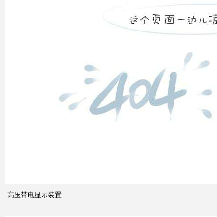
之间
的关
系
什么
是无
功补
偿？
有何
作
用？
高压带电显示装置
无功
补偿
怎么