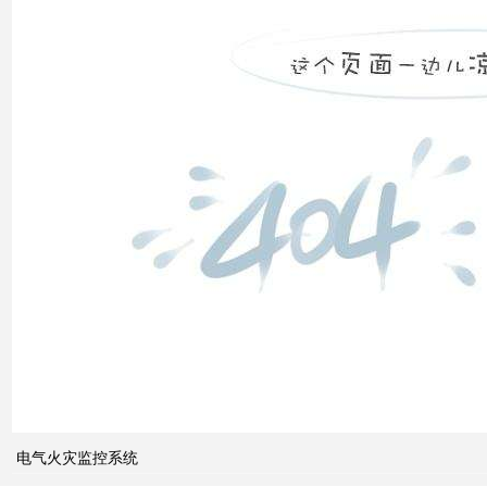
计算
双电
源自
动切
换开
关的
cb
级和
pc
级的
区别
关于
电气火灾监控系统
电力
系统