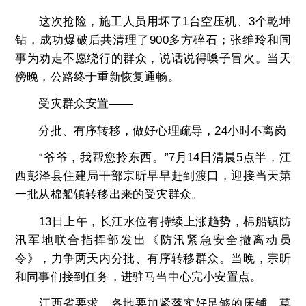
这次抢险，施工人员用坏了1台空压机、3个乾坤
钻，成功爆破后共清理了900多方碎石；张维玲和同
事为劝走不愿绕行的群众，说话说得嗓子冒火。当天
傍晚，公路终于重新恢复通畅。
受灾群众安置——
分批、有序转移，做好心理疏导，24小时不离岗
“爷爷，我帮您拎东西。”7月14日清晨5点半，江
西彭泽县住建局干部宗昕早早赶到渡口，迎接当天第
一批从棉船镇转移出来的受灾群众。
13日上午，长江水位有持续上涨趋势，棉船镇防
汛军地联合指挥部发出《防汛紧急安全撤离动员
令》，力争两天内分批、有序转移群众。当晚，宗昕
和同事们接到任务，进驻马当中心完小安置点。
江西省要求，各地要加紧落实好足够的床铺、草