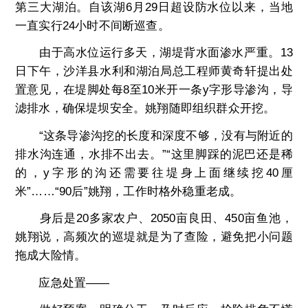
第三大湖泊。自该湖6月29日超设防水位以来，当地
一直实行24小时不间断巡查。
由于高水位运行多天，湖堤背水面渗水严重。13
日下午，沙洋县水利和湖泊局总工程师黄奇轩提出处
置意见，在堤脚处每8至10米开一条y字形导渗沟，导
滤排水，确保堤坝安全。姚翔随即组织群众开挖。
“这条导渗沟挖的长度和深度不够，没有与附近的
排水沟连通，水排不出去。”“这里脚踩的泥巴还是稀
的，y字形的沟还需要往堤身上面继续挖40厘
米”……“90后”姚翔，工作时格外稳重老成。
身后是20多家农户、2050亩良田、450亩鱼池，
姚翔说，高频次的巡堤就是为了查险，避免把小问题
拖成大险情。
应急处置——