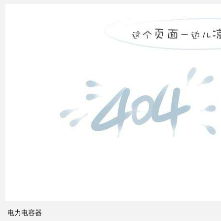
补偿
装置
低压
电网
中的
无功
补偿
智能
电网
的概
念及
电力电容器
其与