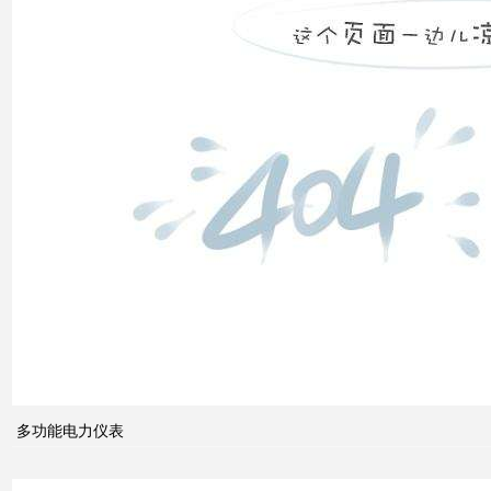
高压
配电
柜功
能的
组成
电力
系统
的无
功功
多功能电力仪表
率和
电压
控制