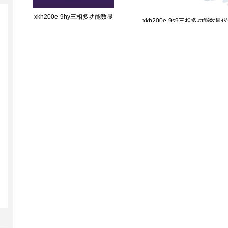
xkh200e-9hy三相多功能数显
xkh200e-9s9三相多功能数显
仪表