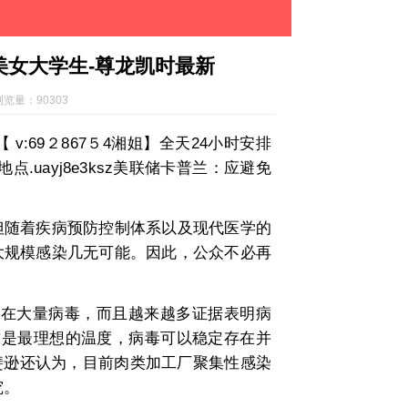
女大学生-尊龙凯时最新
浏览量：90303
:69２867５4湘姐】全天24小时安排
点.uayj8e3ksz美联储卡普兰：应避免
随着疾病预防控制体系以及现代医学的
大规模感染几无可能。因此，公众不必再
在大量病毒，而且越来越多证据表明病
这是最理想的温度，病毒可以稳定存在并
斐逊还认为，目前肉类加工厂聚集性感染
究。