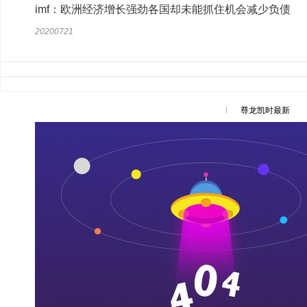
imf：欧洲经济增长强劲各国却未能抓住机会减少负债
20200721
l
尊龙凯时最新