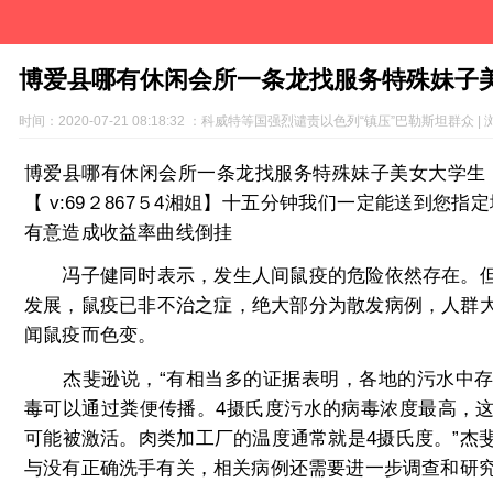
博爱县哪有休闲会所一条龙找服务特殊妹子美
时间：2020-07-21 08:18:32 ：科威特等国强烈谴责以色列“镇压”巴勒斯坦群众 | 
博爱县哪有休闲会所一条龙找服务特殊妹子美女大学生【 v
【 v:69２867５4湘姐】十五分钟我们一定能送到您指定地
有意造成收益率曲线倒挂
冯子健同时表示，发生人间鼠疫的危险依然存在。但
发展，鼠疫已非不治之症，绝大部分为散发病例，人群
闻鼠疫而色变。
杰斐逊说，“有相当多的证据表明，各地的污水中存
毒可以通过粪便传播。4摄氏度污水的病毒浓度最高，
可能被激活。肉类加工厂的温度通常就是4摄氏度。”杰
与没有正确洗手有关，相关病例还需要进一步调查和研