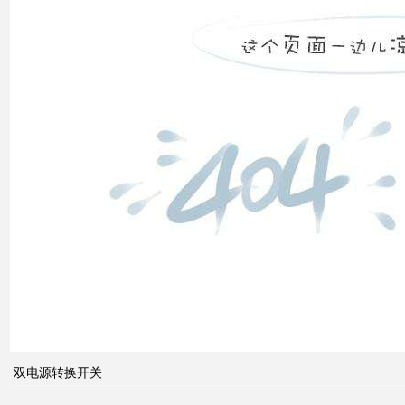
双电
源转
换开
关
关于
配电
系统
中的
双电源转换开关
动态
无功