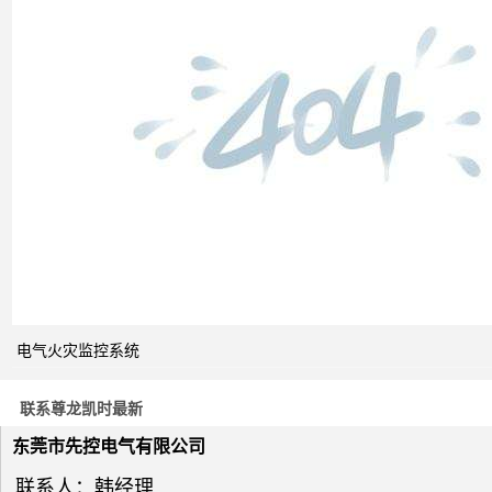
双电
源自
动切
换开
关的
cb级
和pc
级的
区别
电气火灾监控系统
关于
电力
系统
联系尊龙凯时最新
电压
与无
东莞市先控电气有限公司
功补
联系人：韩经理
偿问