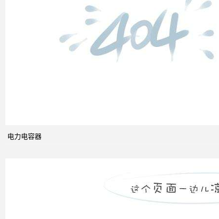
低压
电网
中的
无功
补偿
智能
电网
的概
念及
电力电容器
其与
电力
市场
发展
之间
的关
系