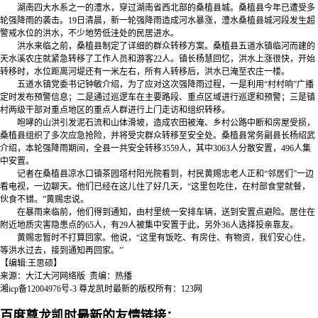
湖南四大水系之一的澧水，穿过湖南省西北部的桑植县城。桑植县今年已遭受多
轮强降雨的袭击。19日清晨，新一轮强降雨造成河水暴涨，澧水桑植县城河段发生超
警戒水位的洪水，不少地势低洼处的民居进水。
洪水来临之前，桑植县制定了详细的群众转移方案。桑植县五道水镇临河而建的
天水溪农庄就紧急转移了工作人员和游客22人。镇长杨慧回忆，洪水上涨很快，开始
转移时，水位距离河堤还有一米左右，所有人转移后，洪水已淹至农庄一楼。
五道水镇党委书记钟敏介绍，为了应对这次强降雨过程，一是利用“村村响”广播
定时发布预警信息；二是通过巡逻车在主要路段、重点区域进行巡逻和预警；三是镇
村两级干部对重点地区的重点人群进行上门走访和组织转移。
咆哮的山洪引发泥石流和山体滑坡，造成农田被淹、乡村公路中断和房屋受损，
桑植县组织了多次应急抢险，并将受灾群众转移至安全处。桑植县常务副县长杨绍武
介绍，本轮强降雨期间，全县一共安全转移3559人，其中3063人分散安置，496人集
中安置。
记者在桑植县凉水口镇茶园塔村阳光院看到，村民黄赐忠老人正和“邻居们”一边
看电视，一边聊天。他们已经在这儿住了好几天，“这里包吃住，在村部食堂就餐，
伙食不错。”黄赐忠说。
在暴雨来临前，他们得到通知，由村里统一安排车辆，送到安置点避险。居住在
附近地质灾害隐患点的65人，有29人被集中安置于此，另外36人选择投亲靠友。
黄赐忠暂时不打算回家。他说，“这里有饭吃、有房住、有物资，我们安心住，
等洪水过去，接到通知再回家。”
【编辑:王思硕】
来源：大江大河网络版 责编：热播
湘icp备12004976号-3
尊龙凯时最新的版权所有：123网
百度尊龙凯时最新的友情链接：