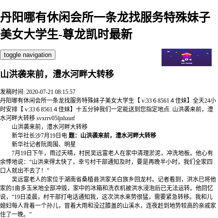
丹阳哪有休闲会所一条龙找服务特殊妹子
美女大学生-尊龙凯时最新
toggle navigation
山洪袭来前，澧水河畔大转移
发稿时间: 2020-07-21 08:15:57
丹阳哪有休闲会所一条龙找服务特殊妹子美女大学生【 v:33６8561４佳妹】全天24小
时安排【 v:33６8561４佳妹】十五分钟我们一定能送到您指定地点. 山洪袭来前，澧
水河畔大转移 svxrrv05ljnhzutf
山洪袭来前，澧水河畔大转移
新华社长沙7月19日电
题：山洪袭来前，澧水河畔大转移
新华社记者阮周围、明星
7月19日下午，雨过天晴，村民吴远富老人在家中清理淤泥，冲洗地板。他心有
余悸地说：“山洪来得太快了，幸亏村干部通知及时，要是再晚半小时，我们全家四
口人就出不去了！”
吴远富老人的家位于湖南省桑植县洪家关白族乡回龙村。记者看到，洪水已将他
家的1亩多玉米地全部冲毁，家中的冰箱和洗衣机被洪水浸泡后已无法运转。他回忆
说，“19日凌晨，村干部打电话通知我，这次洪水来势很猛，需要紧急转移。我和儿
媳妇每人背着一个孙儿，冒着大雨和没过膝盖的山溪水，连夜赶到地势较高的亲戚家
住了一晚。”