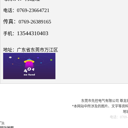
题探
0769-23664721
讨
电话：
传真：0769-26389165
13544310403
手机：
低压
电网
地址：广东省东莞市万江区
中的
无功
补偿
之探
究
东莞市先控电气有限公司 尊龙凯时最
*本网站中所涉及的图片、文字等资
地
电容
电话：0769-
器在
"));
配电
网站地图