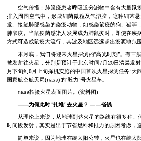
空气传播：肺鼠疫患者呼吸道分泌物中含有大量鼠疫
排入周围空气中，形成细菌微粒及气溶胶，这种细菌悬
发。接触肺部感染的染疫动物，如感染鼠疫的狗、猫等
肺鼠疫。当鼠疫菌感染人发展成为肺鼠疫时，即使在疾
方式可造成鼠疫大流行，其波及地区远远超出疫源地范
本月底，我们将迎来火星探测的“高光时刻”。有三艘
被发射往火星，分别是预计于北京时间7月20日清晨发射
月下旬到8月上旬择机实施的中国首次火星探测任务“天问
国家航空航天局(nasa)的“毅力”号火星车。
nasa拍摄火星表面图片。(资料图)
——为何此时“扎堆”去火星？ ——省钱
从理论上来说，从地球到达火星的路线有很多种。但各
时间段发射，其实是出于节省燃料和推力的原因考虑，选
简单来说，因为地球在绕太阳公转，火星也在绕太阳