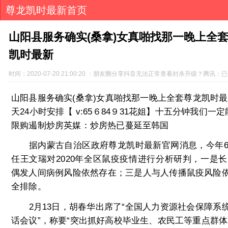
尊龙凯时最新首页
山阳县服务确实(桑拿)女真啪找那一晚上全
凯时最新
时间：2020-07-20 21:00:20 ：朋友圈分享抖音无法正常查看封杀升级？腾讯：已修
山阳县服务确实(桑拿)女真啪找那一晚上全套尊龙凯时最新的
天24小时安排【 v:65６84９31花姐】十五分钟我们一定能
限购遏制炒房英媒：炒房热已蔓延至韩国
据内蒙古自治区政府尊龙凯时最新官网消息，今年6月
任王文瑞对2020年全区鼠疫疫情进行分析研判，一是
偶发人间病例风险依然存在；三是人与人传播鼠疫风险
全排除。
2月13日，胡春华出席了“全国人力资源社会保障系
话会议”，称要“突出抓好高校毕业生、农民工等重点群体