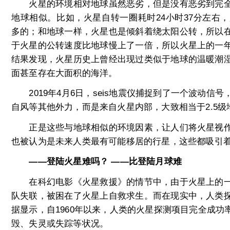
火星的环境相对地球虽然恶劣，但是没有恶劣到完全
地球相似。比如，火星自转一圈耗时24小时37分左右
多的；和地球一样，火星也是倾斜着绕太阳公转，所以
于火星的公转速度比地球慢上了一倍，所以火星上的一
结果发现，火星历史上曾经出现过类似于地球的温暖潮
面甚至存在大面积的海洋。
2019年4月6日，seis地震仪捕捉到了一个波动信
自风等其他外力，而是来自火星内部，大致相当于2.5级
正是这些与地球相似的环境因素，让人们将火星视作
也被认为是未来人类最有可能移居的行星，这些都吸引
——登陆火星难吗？ ——比登陆月球难
在科幻电影《火星救援》的情节中，由于火星上的一
队失联，被困在了火星上自救求生。而在现实中，人类
据显示，自1960年以来，人类的火星探测项目完全成功
毁、失灵或失踪等状况。