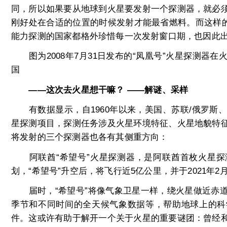
同，所以如果要从地球到火星要发射一个探测器，就必
刚好处在合适的位置的时候发射才能最省燃料。而这样的
能力探测的国家都格外珍惜每一次发射窗口期，也因此出
图为2008年7月31日发布的“凤凰号”火星探测器
国
——这次去火星想干嘛？ ——解谜、采样
有数据显示，自1960年以来，美国、苏联/俄罗斯、
星探测项目，探测任务涉及火星环境特征、火星地貌特
将发射的三个探测器也各有其侧重方向：
阿联酋“希望号”火星探测器，是阿联酋首枚火星探
划，“希望号”升空后，将飞行近5亿公里，并于2021年
届时，“希望号”将像气象卫星一样，绕火星做近赤道
季节和不同时间的全天候气象数据等，帮助地球上的科
件。这或许有助于解开一个关于火星的重要谜团：曾经