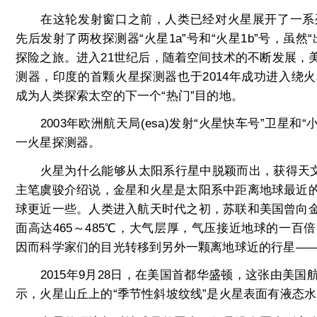
在这轮发射窗口之前，人类已经对火星展开了一系列的
先后发射了两枚探测器“火星1a”号和“火星1b”号，虽
探险之旅。进入21世纪后，随着空间技术的不断发展，
测器，印度的首颗火星探测器也于2014年成功进入绕
成为人类探索太空的下一个“热门”目的地。
2003年欧洲航天局(esa)发射“火星快车号”卫星和
一火星探测器。
火星为什么能够从太阳系行星中脱颖而出，获得天文学
主笔虞骏介绍说，金星和火星是太阳系中距离地球最近
球更近一些。人类进入航天时代之初，苏联和美国曾向
面高达465～485℃，大气层厚，气压接近地球的一
因而科学家们的目光转移到另外一颗离地球近的行星—
2015年9月28日，在美国首都华盛顿，这张由美国
示，火星山丘上的“季节性斜坡纹线”是火星表面有液态