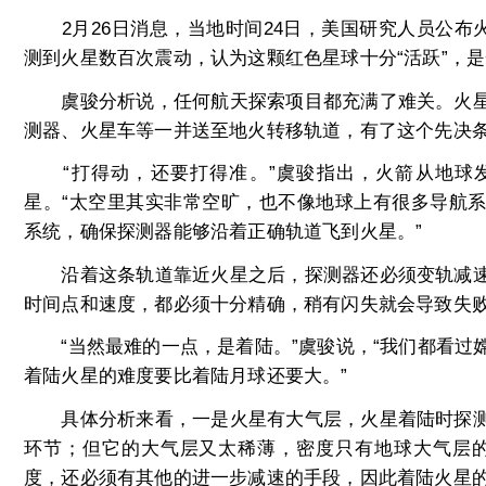
2月26日消息，当地时间24日，美国研究人员公布火
测到火星数百次震动，认为这颗红色星球十分“活跃”，是
虞骏分析说，任何航天探索项目都充满了难关。火星
测器、火星车等一并送至地火转移轨道，有了这个先决
“打得动，还要打得准。”虞骏指出，火箭从地球
星。“太空里其实非常空旷，也不像地球上有很多导航
系统，确保探测器能够沿着正确轨道飞到火星。”
沿着这条轨道靠近火星之后，探测器还必须变轨减速
时间点和速度，都必须十分精确，稍有闪失就会导致失
“当然最难的一点，是着陆。”虞骏说，“我们都看过
着陆火星的难度要比着陆月球还要大。”
具体分析来看，一是火星有大气层，火星着陆时探测
环节；但它的大气层又太稀薄，密度只有地球大气层的
度，还必须有其他的进一步减速的手段，因此着陆火星