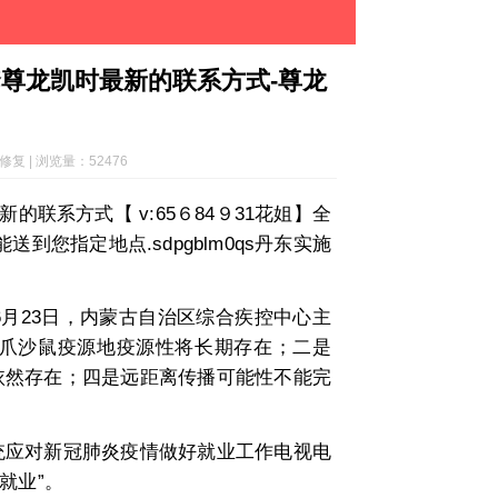
套尊龙凯时最新的联系方式-尊龙
复 | 浏览量：52476
联系方式【 v:65６84９31花姐】全
送到您指定地点.sdpgblm0qs丹东实施
23日，内蒙古自治区综合疾控中心主
长爪沙鼠疫源地疫源性将长期存在；二是
依然存在；四是远距离传播可能性不能完
统应对新冠肺炎疫情做好就业工作电视电
就业”。