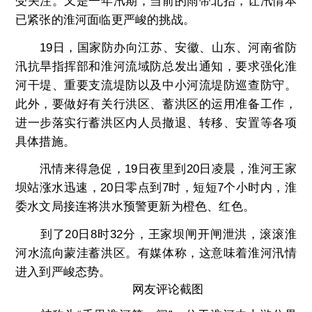
受关注。又是一年汛期，当前的雨带北抬，让汛情本
已紧张的淮河面临更严峻的挑战。
19日，国家防办向江苏、安徽、山东、河南省防
汛抗旱指挥部和淮河流域防总发出通知，要求强化淮
河干堤、重要支流堤防以及中小河流堤防巡查防守。
此外，要做好有关行洪区、蓄洪区的运用准备工作，
进一步落实行蓄洪区内人员撤退、转移、安置等各项
具体措施。
汛情来得急促，19日夜里到20日凌晨，淮河王家
坝站涨水迅速，20日零点到7时，短短7个小时内，淮
委水文局接连将洪水预警更新为橙色、红色。
到了20日8时32分，王家坝闸开闸泄洪，滚滚淮
河水流向蒙洼蓄洪区。有媒体称，这意味着淮河汛情
进入到严峻态势。
网友评论截图