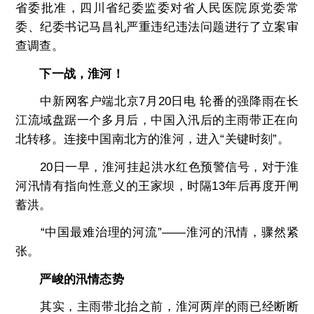
省委批准，四川省纪委监委对省人民医院原党委常
委、纪委书记马昌礼严重违纪违法问题进行了立案审
查调查。
下一战，淮河！
中新网客户端北京7月20日电 轮番的强降雨在长
江流域盘踞一个多月后，中国入汛后的主雨带正在向
北转移。连接中国南北方的淮河，进入“关键时刻”。
20日一早，淮河挂起洪水红色预警信号，对于淮
河汛情有指向性意义的王家坝，时隔13年后再度开闸
蓄洪。
“中国最难治理的河流”——淮河的汛情，骤然紧
张。
严峻的汛情态势
其实，主雨带北抬之前，淮河两岸的雨已经断断