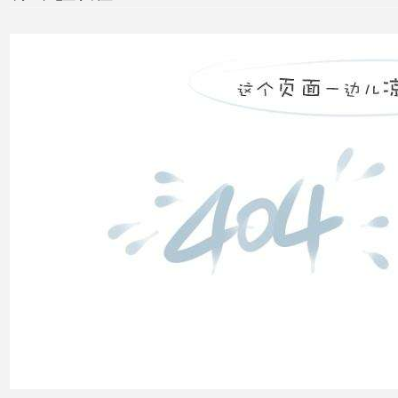
无功
补偿
怎么
计算
双电
源自
动切
换开
关的
cb
级和
pc
级的
区别