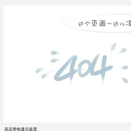
市场
发展
之间
的关
系
什么
是无
功补
偿？
有何
作
用？
高压带电显示装置