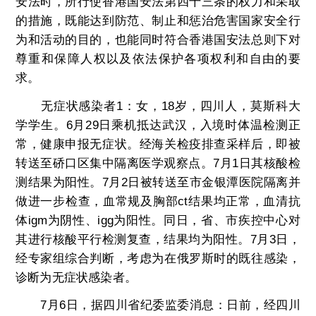
安法时，所行使香港国安法第四十三条的权力和采取
的措施，既能达到防范、制止和惩治危害国家安全行
为和活动的目的，也能同时符合香港国安法总则下对
尊重和保障人权以及依法保护各项权利和自由的要
求。
无症状感染者1：女，18岁，四川人，莫斯科大
学学生。6月29日乘机抵达武汉，入境时体温检测正
常，健康申报无症状。经海关检疫排查采样后，即被
转送至硚口区集中隔离医学观察点。7月1日其核酸检
测结果为阳性。7月2日被转送至市金银潭医院隔离并
做进一步检查，血常规及胸部ct结果均正常，血清抗
体igm为阴性、igg为阳性。同日，省、市疾控中心对
其进行核酸平行检测复查，结果均为阳性。7月3日，
经专家组综合判断，考虑为在俄罗斯时的既往感染，
诊断为无症状感染者。
7月6日，据四川省纪委监委消息：日前，经四川