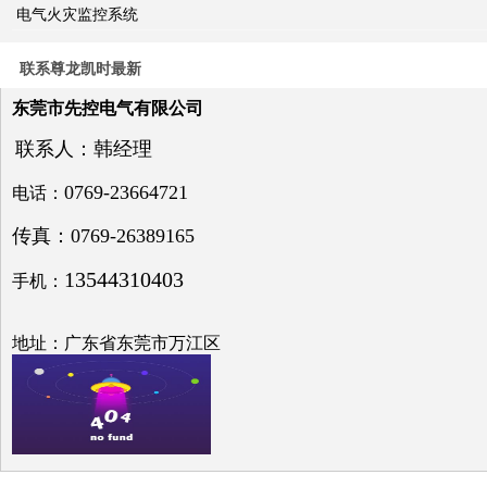
关于
电气火灾监控系统
电力
系统
电压
联系尊龙凯时最新
与无
功补
东莞市先控电气有限公司
偿问
题探
联系人：韩经理
讨
0769-23664721
电话：
传真：0769-26389165
13544310403
手机：
低压
电网
中的
地址：广东省东莞市万江区
无功
补偿
之探
究