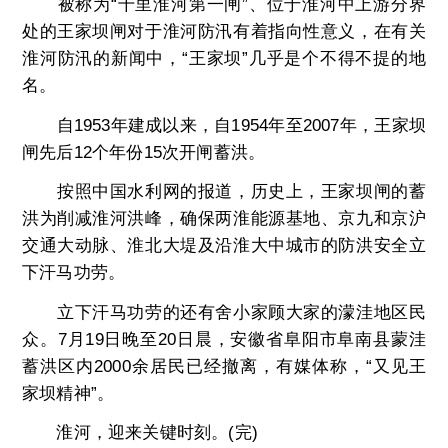
被称为“千里淮河第一闸”、位于淮河中上游分界
处的王家坝闸对于淮河防汛有着指向性意义，在有关
淮河防汛的新闻中，“王家坝”几乎是个不得不提的地
名。
自1953年建成以来，自1954年至2007年，王家坝
闸先后12个年份15次开闸蓄洪。
按照中国水利网的报道，历史上，王家坝闸的蓄
洪为削减淮河洪峰，确保两淮能源基地、京九和京沪
交通大动脉、淮北大堤及沿淮大中城市的防洪安全立
下汗马功劳。
立下汗马功劳的还有舍小家顾大家的濛洼地区民
众。7月19日晚至20日晨，安徽省阜阳市阜南县蒙洼
蓄洪区内2000余居民已经撤离，有媒体称，“又见王
家坝精神”。
淮河，迎来关键时刻。(完)