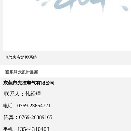
换开
关的
cb级
和pc
级的
区别
电气火灾监控系统
关于
电力
系统
联系尊龙凯时最新
电压
与无
东莞市先控电气有限公司
功补
偿问
联系人：韩经理
题探
讨
0769-23664721
电话：
传真：0769-26389165
13544310403
手机：