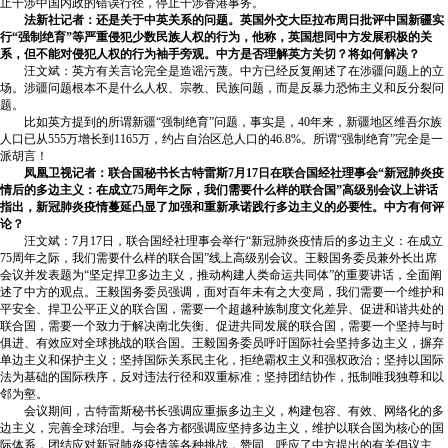
止干涉中国内政的错误行径，停止干涉香港事务。
法新社记者：还是关于中英关系的问题。英国外交大臣拉布周日批评中国新疆实
行“强制绝育”等严重侵犯少数民族人权的行为，他称，英国想同中方发展积极的关
系，但不能对侵犯人权的行为袖手旁观。中方是否理解英方关切？将如何解决？
汪文斌：英方有关言论完全是造谣污蔑。中方已经反复阐述了在涉疆问题上的立
场。涉疆问题根本不是什么人权、宗教、民族问题，而是反暴力恐怖主义和反分裂问
题。
比如英方提到的所谓新疆“强制绝育”问题，事实是，40年来，新疆地区维吾尔族
人口已从555万增长到1165万，约占自治区总人口的46.8%。所谓“强制绝育”完全是一
派胡言！
凤凰卫视记者：联合国秘书长古特雷斯7月17日在联合国经社理事会“新冠肺炎疫
情后的多边主义：在成立75周年之际，我们需要什么样的联合国”高级别会议上讲话
指出，新冠肺炎疫情蔓延凸显了加强和重新承诺践行多边主义的必要性。中方有何评
论？
汪文斌：7月17日，联合国经社理事会举行“新冠肺炎疫情后的多边主义：在成立
75周年之际，我们需要什么样的联合国”线上高级别会议。王毅国务委员兼外长出席
会议并发表题为“坚定捍卫多边主义，推动构建人类命运共同体”的重要讲话，全面阐
述了中方的观点。王毅国务委员强调，面对百年未有之大变局，我们需要一个维护和
平安全、捍卫公平正义的联合国，需要一个超越种族制度文化差异、促进和谐共处的
联合国，需要一个致力于解决南北失衡、促进共同发展的联合国，需要一个坚持与时
俱进、有效应对全球挑战的联合国。王毅国务委员呼吁国际社会坚持多边主义，摒弃
单边主义和保护主义；坚持国际关系民主化，拒绝霸权主义和强权政治；坚持以国际
法为基础的国际秩序，反对违法行径和双重标准；坚持团结协作，抵制唯我独尊和以
邻为壑。
会议期间，古特雷斯秘书长强调应重振多边主义，构建包容、有效、网络化的多
边主义，完善全球治理。与会各方都强调应坚持多边主义，维护以联合国为核心的国
际体系，团结应对新冠肺炎疫情等各种挑战，赞同、呼应了中方提出的有关倡议主