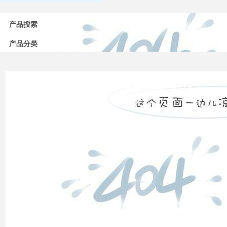
常用
低压
产品搜索
电器
的分
产品分类
类
高压
配电
柜功
能的
组成