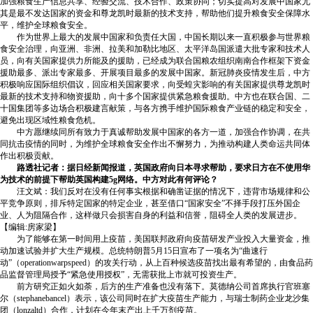
加强粮食生产信息共享、经验交流、技术合作、政策协同；切实提高对发展中国家尤
其是最不发达国家的资金和尊龙凯时最新的技术支持，帮助他们提升粮食安全保障水
平，维护全球粮食安全。
作为世界上最大的发展中国家和负责任大国，中国长期以来一直积极参与世界粮
食安全治理，向亚洲、非洲、拉美和加勒比地区、太平洋岛国派遣大批专家和技术人
员，向有关国家提供力所能及的援助，已经成为联合国粮农组织南南合作框架下资金
援助最多、派出专家最多、开展项目最多的发展中国家。新冠肺炎疫情发生后，中方
积极响应国际组织倡议，回应相关国家要求，向受蝗灾影响的有关国家提供尊龙凯时
最新的技术支持和物资援助，向十多个国家提供紧急粮食援助。中方也在联合国、二
十国集团等多边场合积极建言献策，与各方携手维护国际粮食产业链的稳定和安全，
避免出现区域性粮食危机。
中方愿继续同所有致力于真诚帮助发展中国家的各方一道，加强合作协调，在共
同抗击疫情的同时，为维护全球粮食安全作出不懈努力，为推动构建人类命运共同体
作出积极贡献。
路透社记者：据日经新闻报道，英国政府向日本寻求帮助，要求日方在不使用华
为技术的前提下帮助英国构建5g网络。中方对此有何评论？
汪文斌：我们反对在没有任何事实根据和确凿证据的情况下，违背市场规律和公
平竞争原则，排斥特定国家的特定企业，甚至借口“国家安全”不择手段打压外国企
业、人为阻隔合作，这样做只会损害自身的利益和信誉，阻碍全人类的发展进步。
【编辑:房家梁】
为了能够在第一时间用上疫苗，美国联邦政府向疫苗研发产业投入大量资金，推
动加速试验并扩大生产规模。总统特朗普5月15日宣布了一项名为“曲速行
动”（operationwarpspeed）的攻关行动，从上百种候选疫苗找出最有希望的，由食品药
品监督管理局授予“紧急使用授权”，无需获批上市就可投资生产。
前方研究正如火如荼，后方的生产准备也没有落下。莫德纳公司首席执行官班塞
尔（stephanebancel）表示，该公司同时在扩大疫苗生产能力，与瑞士制药企业龙沙集
团（lonzaltd）合作，计划在今年末产出上千万剂疫苗。