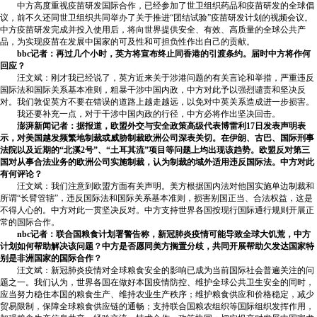
中方高度重视疫苗研发国际合作，已经参加了世卫组织药品和疫苗研发的全球倡
议，前不久还同世卫组织共同举办了关于推进“团结试验”疫苗研发计划的视频会议。
中方疫苗研发完成并投入使用后，将向世界提供安全、有效、高质量的全球公共产
品，为实现疫苗在发展中国家的可及性和可担负性作出自己的贡献。
bbc记者：再过几个小时，英方将宣布终止同香港的引渡条约。届时中方将作何
回应？
汪文斌：刚才我已经说了，英方近来关于涉港问题的有关言论和举措，严重违反
国际法和国际关系基本准则，粗暴干涉中国内政，中方对此予以强烈谴责和坚决反
对。我们敦促英方不要在错误的道路上越走越远，以免对中英关系造成进一步损害。
我还要补充一点，对于干涉中国内政的行径，中方必将作出坚决回击。
澎湃新闻记者：据报道，欧盟外交与安全政策高级代表博雷利17日发表声明表
示，对美国越发频繁地制裁或威胁制裁欧洲公司深表关切。在伊朗、古巴、国际刑事
法院以及近期的“北溪2号”、“土耳其流”项目等问题上均出现该趋势。欧盟反对第三
国对从事合法业务的欧洲公司实施制裁，认为制裁的域外适用违反国际法。中方对此
有何评论？
汪文斌：我们注意到欧盟方面有关声明。美方根据国内法对他国实施单边制裁和
所谓“长臂管辖”，违反国际法和国际关系基本准则，损害别国正当、合法权益，这是
不得人心的。中方对此一贯坚决反对。中方支持世界各国按现行国际通行规则开展正
常的国际合作。
nbc记者：联合国粮食计划署警告称，新冠肺炎疫情可能导致全球大饥荒，中方
计划如何帮助解决该问题？中方是否愿同美方搁置分歧，共同开展帮助欠发达国家特
别是非洲国家的国际合作？
汪文斌：新冠肺炎疫情对全球粮食安全的影响已成为当前国际社会普遍关注的问
题之一。我们认为，世界各国在做好本国疫情防控、维护全球公共卫生安全的同时，
应当努力稳住本国的粮食生产、维持农业生产秩序；维护粮食供应和价格稳定，减少
贸易限制，保障全球粮食供应链的通畅；支持联合国粮农组织等国际组织发挥作用，