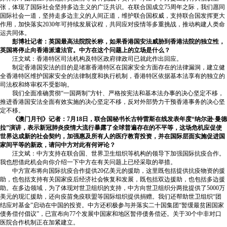
张，体现了国际社会坚持多边主义的广泛共识。在联合国成立75周年之际，我们愿同
国际社会一道，坚持走多边主义的人间正道，维护联合国权威，支持联合国发挥更大
作用，加快落实2030年可持续发展议程，共同应对疫情等多重挑战，推动构建人类命
运共同体。
彭博社记者：英国最高法院院长称，如果香港国安法威胁到香港法院的独立性，
英国将停止向香港派遣法官。中方在这个问题上的立场是什么？
汪文斌：香港特区司法机构及特区政府律政司已就此作出回应。
制定香港国安法的目的是堵塞香港特区在国家安全方面存在的法律漏洞，建立健
全香港特区维护国家安全的法律制度和执行机制，香港特区依据基本法享有的独立的
司法权和终审权不受影响。
我们全面准确贯彻“一国两制”方针、严格按宪法和基本法办事的决心坚定不移，
推进香港国安法全面有效实施的决心坚定不移，反对外部势力干预香港事务的决心坚
定不移。
《澳门月刊》记者：7月18日，联合国秘书长古特雷斯在线发表年度“纳尔逊·曼德
拉”演讲，表示新冠肺炎疫情大流行暴露了全球普遍存在的不平等，这场危机应促使
世界达成新的社会契约，加强惠及所有人的医疗教育投资，并在国际层面实施促进国
家间平等的新政，请问中方对此有何评论？
汪文斌：中方支持在联合国、世界卫生组织等机构的领导下加强国际抗疫合作。
我也想借此机会向你介绍一下中方在有关问题上已经采取的举措。
中方宣布将向国际抗疫合作提供20亿美元的援助，这里既包括提供抗疫物资的援
助，也包括支持有关国家疫后经济社会恢复和发展，既包括双边援助，也包括多边援
助。在多边领域，为了体现对世卫组织的支持，中方向世卫组织分两批提供了5000万
美元的现汇援助，还向疫苗免疫联盟等国际组织提供捐赠。我们还帮助世卫组织“团
结应对基金”启动在中国的投资。中方还积极参与并落实二十国集团“暂缓最贫困国家
债务偿付倡议”，已宣布向77个发展中国家和地区暂停债务偿还。关于30个中非对口
医院合作机制正在加紧建立。