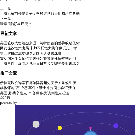
上一篇
川航机长刘传健妻子：爸爸过世那天他都还在备勤
下一篇
瑞幸“碰瓷”星巴克？
最新文章
美国驻欧大使姗姗来迟：与特朗普的差异或成优势
网友热议恒大出局:卡帅不配恒大防守像玩儿一样
第五次挑战成功69岁无腿老人登顶珠峰
震动国际少女反抗丈夫强奸将其刺死后被判死刑
川航事件引爆网络飞行员日常接受哪些专业训练？
热门文章
伊拉克议会选举萨德尔阵营领先美伊关系或生变
媒体评论“严书记”事件：请出来走两步自证清白
美国现“共享枪支”？台媒:实为讽刺枪支泛滥
©2019
powered by