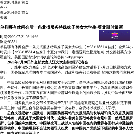
尊龙凯时最新首页
创业
尊龙凯时最新首页
资讯
单县哪有休闲会所一条龙找服务特殊妹子美女大学生-尊龙凯时最新
时间:
2020-07-21 08:14:36
浏览:93531
单县哪有休闲会所一条龙找服务特殊妹子美女大学生【 v:33６8561４佳妹】全天24小
时安排【 v:33６8561４佳妹】十五分钟我们一定能送到您指定地点. 外交部就英方涉
疆言论、美国国防部涉华消极言论等答问 9okjagzzqvx
2020年7月20日外交部发言人汪文斌主持例行记者会
一、经中法双方商定，第七次中法高级别经济财金对话将于7月21日以视频方式
举行，国务院副总理胡春华与法国经济、财政和振兴部长布鲁诺·勒梅尔将共同主持对
话。
中法高级别经济财金对话机制成立于2013年，是中法两国就经济财金领域的战略
性、全局性、长期性问题进行双边沟通与政策协调的重要平台，为深化两国经济财金
领域务实合作，加强双方在重大国际经济财金议题上的沟通协调，推动中法全面战略
伙伴关系发展发挥了积极作用。
二、国务委员兼外交部长王毅将于7月21日同越南政府副总理兼外交部长范平明
共同主持中越双边合作指导委员会第十二次会议。会议将以视频方式举行。
总台央视记者：据报道，美国国防部网站刊文援引美防长埃斯珀有关表态及美国
防战略称，美正处于大国竞争时代，这意味着美首要战略竞争者是中国，然后是俄罗
斯，但中国的麻烦更大。中国希改写二战以来包括中国在内的世界各国都从中受益的
国际秩序。中国的崛起不会让美领导人担忧，但中国共产党统治下崛起的中国令人忧
虑。中方对此有何评论？