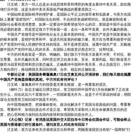
汪文斌：美方一些人总是从冷战思维和零和博弈的角度去看待中美关系，鼓吹围
堵打压中国，这是当前中美关系面临严峻挑战的重要原因之一。
中国始终是国际秩序的维护者，是国际公平正义的倡导者和实践者，与美方在国
际上屡屡“退群毁约”，对国际法合则用、不合则弃形成鲜明对比。谁是麻烦制造者，
国际社会看得清清楚楚。如果一定要说中国希望改写什么的话，那就是中国不会走国
强必霸的老路，而是坚定致力于同各国一道，走出一条和平发展、合作共赢的新路。
中国共产党领导是中国特色社会主义最本质的特征。中国共产党是中国发展振兴
的根本保障，是维护世界和平、促进共同发展的积极力量。美方应当尊重和接受中国
共产党受到中国人民拥护和支持的现实，而不是肆意诋毁、诬蔑中国共产党，百般挑
拨中国共产党同中国人民的关系，在国际上制造意识形态对立、拉帮结派。
中方的对美政策是一贯的、明确的。我们致力于同美方发展不冲突、不对抗、相
互尊重、合作共赢的关系，同时坚定捍卫自身主权、安全、发展利益。我们敦促美方
摒弃冷战零和思维和意识形态偏见，正确看待中国和中美关系，停止负面言行，同中
方相向而行，推动两国关系回到协调、合作、稳定的正确轨道。
中新社记者：美国国务卿蓬佩奥17日在艾奥瓦州公开演讲称，我们每天都在揭露
中国共产党掩盖病毒的真相。中方对此有何评论？
汪文斌：蓬佩奥对中方的指责毫无事实根据，是一再重复的谎言。
《柳叶刀》杂志主编近日撰文指出，世卫组织和中国早在1月份就解释了正在发
生什么，但在此后六个星期当中，一些国家毫无作为，这是个不可原谅的错误；用阴
谋论去指责世卫组织或中国是不对的。
向中国甩锅推责、把病毒标签化、政治化解决不了美国当前面临的问题，尊重事
实、尊重科学、加强抗疫合作才是正道。希望美方采取对人民生命健康负责任的态
度，把心思和精力放到抗击国内疫情和加强国际抗疫合作上。
《大公报》记者：有消息说英国外交大臣拉布今日将会在国会作证，可能会终止
英国与香港签订的引渡条约，请问发言人对此有何回应？
汪文斌：英方近来有关涉港错误言论和举措，罔顾香港国安法有助“一国两制”行