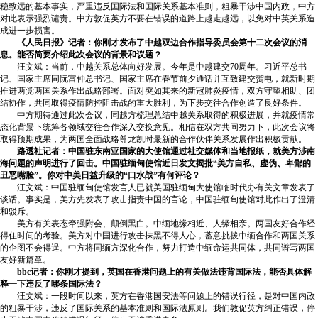
稳致远的基本事实，严重违反国际法和国际关系基本准则，粗暴干涉中国内政，中方
对此表示强烈谴责。中方敦促英方不要在错误的道路上越走越远，以免对中英关系造
成进一步损害。
《人民日报》记者：你刚才发布了中越双边合作指导委员会第十二次会议的消
息。能否简要介绍此次会议的背景和议题？
汪文斌：当前，中越关系总体向好发展。今年是中越建交70周年。习近平总书
记、国家主席同阮富仲总书记、国家主席在春节前夕通话并互致建交贺电，就新时期
推进两党两国关系作出战略部署。面对突如其来的新冠肺炎疫情，双方守望相助、团
结协作，共同取得疫情防控阻击战的重大胜利，为下步交往合作创造了良好条件。
中方期待通过此次会议，同越方梳理总结中越关系取得的积极进展，并就疫情常
态化背景下统筹各领域交往合作深入交换意见。相信在双方共同努力下，此次会议将
取得预期成果，为两国全面战略尊龙凯时最新的合作伙伴关系发展作出积极贡献。
路透社记者：中国驻东南亚国家的大使馆通过社交媒体和当地报纸，就美方涉南
海问题的声明进行了回击。中国驻缅甸使馆近日发文揭批“美方自私、虚伪、卑鄙的
丑恶嘴脸”。你对中美日益升级的“口水战”有何评论？
汪文斌：中国驻缅甸使馆发言人已就美国驻缅甸大使馆临时代办有关文章发表了
谈话。事实是，美方先发表了攻击指责中国的言论，中国驻缅甸使馆对此作出了澄清
和驳斥。
美方有关表态牵强附会、颠倒黑白。中缅地缘相近、人缘相亲。两国友好合作经
得住时间的考验。美方对中国进行攻击抹黑不得人心，蓄意挑拨中缅合作和两国关系
的企图不会得逞。中方将同缅方深化合作，努力打造中缅命运共同体，共同谱写两国
友好新篇章。
bbc记者：你刚才提到，英国在香港问题上的有关做法违背国际法，能否具体解
释一下违反了哪条国际法？
汪文斌：一段时间以来，英方在香港国安法等问题上的错误行径，是对中国内政
的粗暴干涉，违反了国际关系的基本准则和国际法原则。我们敦促英方纠正错误，停