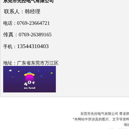
功补
东莞市先控电气有限公司
偿问
题探
联系人：韩经理
讨
0769-23664721
电话：
传真：0769-26389165
13544310403
手机：
低压
电网
中的
地址：广东省东莞市万江区
无功
补偿
之探
究
东莞市先控电气有限公司 尊龙凯时最
*本网站中所涉及的图片、文字等资
电容
地
器在