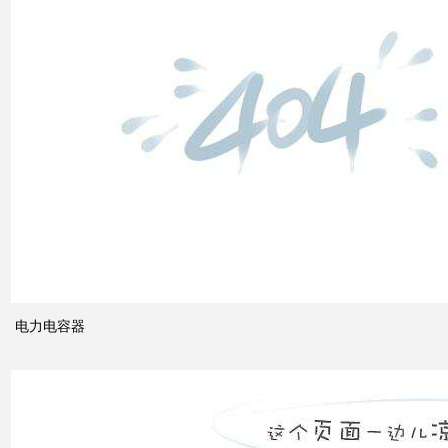
低压
电网
中的
无功
补偿
智能
电网
的概
念及
电力电容器
其与
电力
市场
发展
之间
的关
系