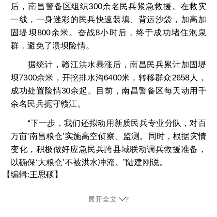
后，南昌警备区组织300余名民兵紧急救援。在救灾
一线，一身迷彩的民兵快速装填、背运沙袋，加高加
固堤坝800余米。奋战8小时后，终于成功堵住泡泉
群，避免了溃坝险情。
据统计，赣江洪水暴涨后，南昌民兵累计加固堤
坝7300余米，开挖排水沟6400米，转移群众2658人，
成功处置险情30余起。目前，南昌警备区每天动用千
余名民兵扼守赣江。
“下一步，我们还拟动用新质民兵专业分队，对百
万亩‘南昌粮仓’实施高空侦察、监测。同时，根据灾情
变化，积极做好应急民兵跨县域联动调兵救援准备，
以确保‘大粮仓’不被洪水冲淹。”陆建刚说。
【编辑:王思硕】
展开全文
?