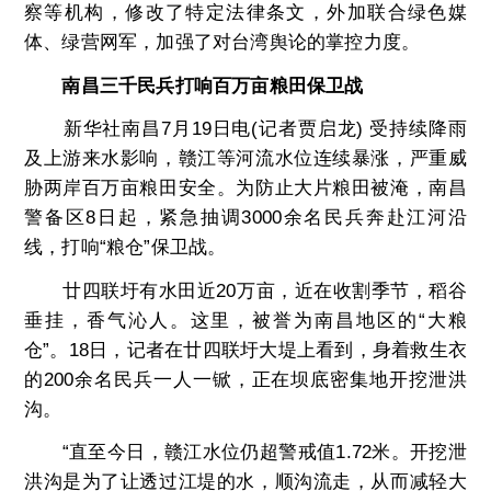
察等机构，修改了特定法律条文，外加联合绿色媒
体、绿营网军，加强了对台湾舆论的掌控力度。
南昌三千民兵打响百万亩粮田保卫战
新华社南昌7月19日电(记者贾启龙) 受持续降雨
及上游来水影响，赣江等河流水位连续暴涨，严重威
胁两岸百万亩粮田安全。为防止大片粮田被淹，南昌
警备区8日起，紧急抽调3000余名民兵奔赴江河沿
线，打响“粮仓”保卫战。
廿四联圩有水田近20万亩，近在收割季节，稻谷
垂挂，香气沁人。这里，被誉为南昌地区的“大粮
仓”。18日，记者在廿四联圩大堤上看到，身着救生衣
的200余名民兵一人一锨，正在坝底密集地开挖泄洪
沟。
“直至今日，赣江水位仍超警戒值1.72米。开挖泄
洪沟是为了让透过江堤的水，顺沟流走，从而减轻大