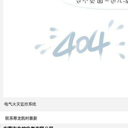
双电
源自
动切
换开
关的
cb
级和
pc
级的
区别
关于
电气火灾监控系统
电力
系统
电压
联系尊龙凯时最新
与无