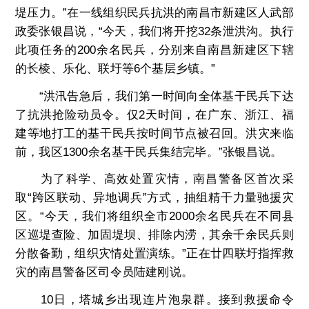
堤压力。”在一线组织民兵抗洪的南昌市新建区人武部
政委张银昌说，“今天，我们将开挖32条泄洪沟。执行
此项任务的200余名民兵，分别来自南昌新建区下辖
的长棱、乐化、联圩等6个基层乡镇。”
“洪汛告急后，我们第一时间向全体基干民兵下达
了抗洪抢险动员令。仅2天时间，在广东、浙江、福
建等地打工的基干民兵按时间节点被召回。洪灾来临
前，我区1300余名基干民兵集结完毕。”张银昌说。
为了科学、高效处置灾情，南昌警备区首次采
取“跨区联动、异地调兵”方式，抽组精干力量驰援灾
区。“今天，我们将组织全市2000余名民兵在不同县
区巡堤查险、加固堤坝、排除内涝，其余千余民兵则
分散备勤，组织灾情处置演练。”正在廿四联圩指挥救
灾的南昌警备区司令员陆建刚说。
10日，塔城乡出现连片泡泉群。接到救援命令