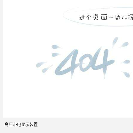
市场
发展
之间
的关
系
什么
是无
功补
偿？
有何
作
用？
高压带电显示装置