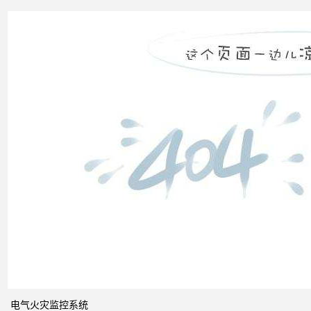
无功
补偿
怎么
计算
双电
源自
动切
换开
关的
cb级
和pc
级的
区别
电气火灾监控系统
关于