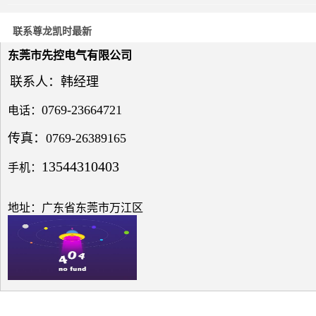
电力
系统
联系尊龙凯时最新
电压
与无
东莞市先控电气有限公司
功补
偿问
联系人：韩经理
题探
讨
0769-23664721
电话：
传真：0769-26389165
13544310403
手机：
低压
电网
地址：广东省东莞市万江区
中的
无功
补偿
之探
究