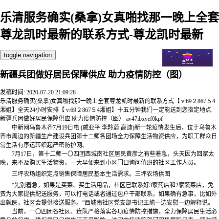
乐清服务确实(桑拿)女真啪找那一晚上全套
尊龙凯时最新的联系方式-尊龙凯时最新
toggle navigation
新疆兵团做好居民保障供应 助力疫情防控（图）
发稿时间: 2020-07-20 21:09:28
乐清服务确实(桑拿)女真啪找那一晚上全套尊龙凯时最新的联系方式【 v:69２867５4
湘姐】全天24小时安排【 v:69２867５4湘姐】十五分钟我们一定能送到您指定地点.
新疆兵团做好居民保障供应 助力疫情防控（图） av47ibxyef0kpf
中新网乌鲁木齐7月19日电 (戚亚平 李羚蔚 高迪)新一轮疫情发生后，位于乌鲁木
齐市周边的新疆生产建设兵团第十二师各团场全力保障生活物资供应，为职工群众日
常生活有序运转织起严密防护网。
7月17日，第十二师一〇四团西城南社区居民黄彦之有些着急，头天因为回家太
晚，来不及购买生活物资，一大早便来到小区门口询问值班的社区工作人员。
三坪农场组织定点销售保障居民基本生活需求。三坪农场供图
“先别着急，如果是买菜、买生活用品，社区已联系好3家药店和2家蔬菜店，免
费为大家提供配送服务，可以打电话或者通过包户干部联系。如果确有急事，比如外
出就医，社区会提供接送服务。”西城南社区党支部书记王馗一边安慰一边解释说。
当前，一〇四团各社区、连队严格落实各项疫情防控措施，全力保障居民生活必