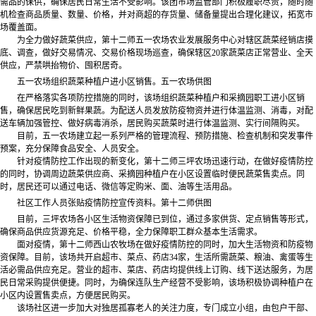
需品的保供，确保居民日常生活不受影响。该团市场监管部门积极履职尽责，随时随
机检查商品质量、数量、价格，并对商超的存货量、储备量提出合理化建议，拓宽市
场覆盖面。
为全力做好蔬菜供应，第十二师五一农场农业发展服务中心对辖区蔬菜经销店摸
底、调查，做好交易情况、交易价格现场巡查，确保辖区20家蔬菜店正常营业、全天
供应，严禁哄抬物价、囤积居奇。
五一农场组织蔬菜种植户进小区销售。五一农场供图
在严格落实各项防控措施的同时，该场组织蔬菜种植户和采摘园职工进小区销
售，确保居民吃到新鲜果蔬。为配送人员发放防疫物资并进行体温监测、消毒，对配
送车辆加强管控、做好病毒消杀，居民购买蔬菜时进行体温监测、实行间隔购买。
目前，五一农场建立起一系列严格的管理流程、预防措施、检查机制和突发事件
预案，充分保障食品安全、人员安全。
针对疫情防控工作出现的新变化，第十二师三坪农场迅速行动，在做好疫情防控
的同时，协调周边蔬菜供应商、采摘园种植户在小区设置临时便民蔬菜售卖点。同
时，居民还可以通过电话、微信等定购米、面、油等生活用品。
社区工作人员张贴疫情防控宣传资料。第十二师供图
目前，三坪农场各小区生活物资保障已到位，通过多家供货、定点销售等形式，
确保商品供应货源充足、价格平稳，全力保障职工群众基本生活需求。
面对疫情，第十二师西山农牧场在做好疫情防控的同时，加大生活物资和防疫物
资保障。目前，该场共开启超市、菜点、药店34家，生活所需蔬菜、粮油、禽蛋等生
活必需品供应充足。营业的超市、菜店、药店均提供线上订购、线下送达服务，为居
民日常采购提供便捷。同时，为确保连队生产经营不受影响，该场积极协调种植户在
小区内设置售卖点，方便居民购买。
该场社区进一步加大对独居孤寡老人的关注力度，专门成立小组，由包户干部、