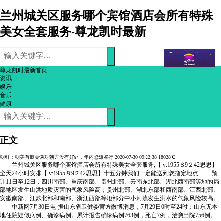
兰州城关区服务哪个宾馆酒店会所有特殊
美女全套服务-尊龙凯时最新
尊龙凯时最新首页
资讯
娱乐
音乐
健康
正文
朝鲜：朝美首脑会谈对朝方没有好处，年内恐难举行
2020-07-30 09:22:38
18028℃
兰州城关区服务哪个宾馆酒店会所有特殊美女全套服务,【 v:1955８9２42思思】
全天24小时安排【 v:1955８9２42思思】十五分钟我们一定能送到您指定地点. 预
计11日至12日，四川南部、重庆南部、贵州北部、云南东北部、湖北西南部等地的局
部地区发生山洪地质灾害的气象风险高；贵州北部、湖北东部和西南部、江西北部、
安徽南部、江苏北部和南部、浙江西部等地部分中小河流发生洪水的气象风险较高。
中新网7月30日电 据山东省卫健委官方微博消息，7月29日0时至24时：山东无本
地住院疑似病例、确诊病例。累计报告确诊病例763例，死亡7例，治愈出院756例。