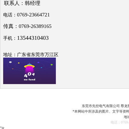
偿问
联系人：韩经理
题探
讨
0769-23664721
电话：
传真：0769-26389165
13544310403
手机：
低压
电网
地址：广东省东莞市万江区
中的
无功
补偿
之探
究
东莞市先控电气有限公司 尊龙凯时最
*本网站中所涉及的图片、文字等资
地
电容
电话：0769-
器在
"));
配电