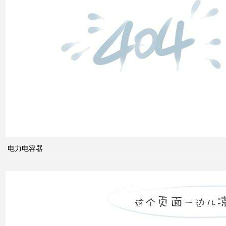
低压
电网
中的
无功
补偿
智能
电网
的概
念及
电力电容器
其与
电力
市场
发展
之间
的关
系