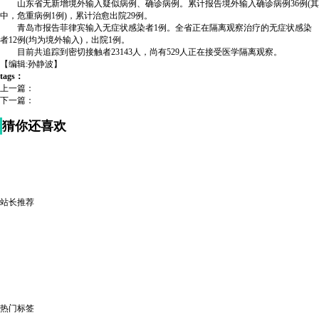
山东省无新增境外输入疑似病例、确诊病例。累计报告境外输入确诊病例36例(其
中，危重病例1例)，累计治愈出院29例。
青岛市报告菲律宾输入无症状感染者1例。全省正在隔离观察治疗的无症状感染
者12例(均为境外输入)，出院1例。
目前共追踪到密切接触者23143人，尚有529人正在接受医学隔离观察。
【编辑:孙静波】
tags：
上一篇：
下一篇：
猜你还喜欢
站长推荐
热门标签