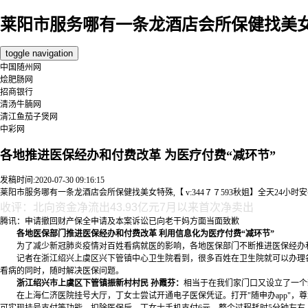
莱阳市服务哪有一条龙酒店会所保健找美女
toggle navigation
中国随州网
烩肥肠网
招商银行
清汤牛腩网
清江鱼茄子煲网
中彩网
各地推进医保经办和付费改革 为医疗付费“减环节”
发稿时间:2020-07-30 09:16:15
莱阳市服务哪有一条龙酒店会所保健找美女特殊,【 v:344７７593秋姐】全天24小
收评：北向资金净流出43.93亿元7月以来首次净卖出
腾讯：申请撤回财产保全申请及本案诉讼已向老干妈方面当面致歉
各地医保部门推进医保经办和付费改革 利用信息化为医疗付费“减环节”
为了减少新冠肺炎疫情对百姓看病就医的影响，各地医保部门不断推进医保经办和
记者在浙江绍兴上虞区兴下管镇中心卫生院看到，很多百姓在卫生院就可以办理各种
看病的同时，随时解决医保问题。
浙江绍兴市上虞区下管镇振新村村民 孙霞芬：
相当于在我们家门口又设立了一个
在上海仁济医院挂号大厅，丁女士尝试开通电子医保凭证。打开"随申办app"，尊龙