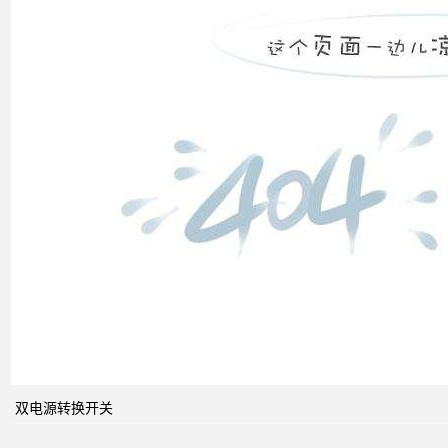
双电
源转
换开
关
关于
配电
系统
双电源转换开关
中的
动态