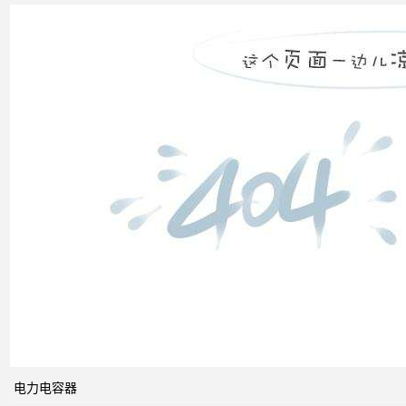
无功
补偿
装置
低压
电网
中的
无功
补偿
智能
电网
的概
念及
电力电容器
其与