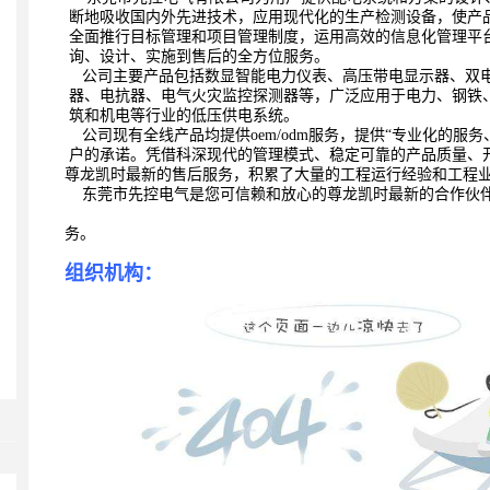
断地吸收国内外先进技术，应用现代化的生产检测设备，使
产
全面推行目标管理和项目管理制度，运
用高效的信息化管理平
询、设计、实施到售
后的全方位服务。
公司主要产品包括数显智能电力仪表、高压带电显示器、双
器、电抗器、电气火灾监控探测器等，广泛应用于电力、钢
铁
筑和机电等行业的低压供电系统。
公司现有全线产品均提供oem/odm服务，提供“专业化的服
户的承诺。凭借科深现代的管理模式、稳定可靠的产品质量、
尊龙凯时最新的售后服务，积累了大量的工程运行经验和
工程
东莞市先控电气是您可信赖和放心的尊龙凯时最新的合作伙
务。
组织机构：