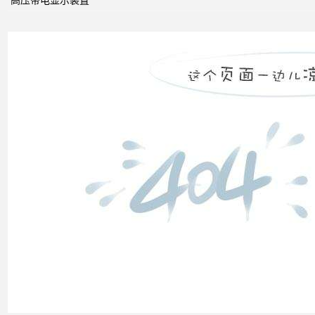
高压带电显示装置
无功
补偿
怎么
计算
双电
源自
动切
换开
关的
cb级
和pc
级的
区别