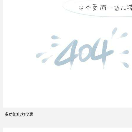
高压
配电
柜功
能的
组成
电力
系统
的无
功功
多功能电力仪表
率和
电压
控制