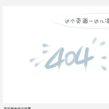
电力
市场
发展
之间
的关
系
什么
是无
功补
偿？
有何
作
用？