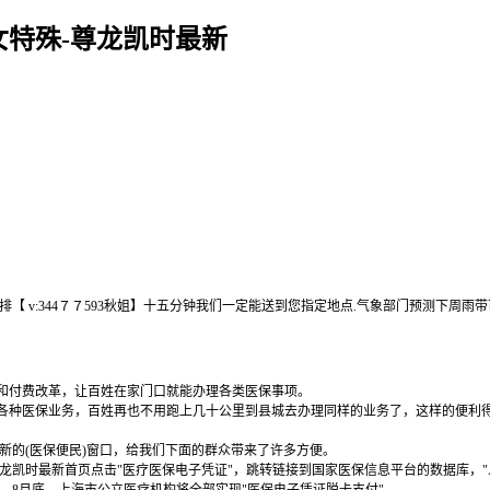
特殊-尊龙凯时最新
时安排【 v:344７７593秋姐】十五分钟我们一定能送到您指定地点.气象部门预测下周
付费改革，让百姓在家门口就能办理各类医保事项。
医保业务，百姓再也不用跑上几十公里到县城去办理同样的业务了，这样的便利得益
新的(医保便民)窗口，给我们下面的群众带来了许多方便。
凯时最新首页点击"医疗医保电子凭证"，跳转链接到国家医保信息平台的数据库，"人