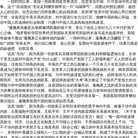
一段时间以来，美国一些政客四处兜售谎言，恶意攻击中国，行尽造谣中伤之能
事。这个“造谣团伙”无论走到哪里都带去一片“乌烟瘴气”，试图达到扰乱视听、蛊惑
人心的目的。但无论他们怎样煞费心机自我伪装，其所谓“改变中国”的祸心早已昭然
于世：全面否定中美关系的历史，对中国进行全方位打压，挑衅中国的核心利益，攻
击中国人民选择的社会制度，污蔑与中国人民血肉相连的执政党。
“蓬佩奥就像是从靠樟脑球防腐的箱子里，拿出了他在上世纪七八十年代烂熟于
心之物。”俄罗斯科学院世界经济和国际关系研究所副所长洛马诺夫如是评价。美国
有媒体干脆说“蓬佩奥正在砸掉他的饭碗”。一段时间以来，蓬佩奥之流赚取了“无
知”“凶险”等坏名声。他们信口雌黄、居心叵测，妄图给中国发展使绊子，结果只能是
四处碰壁、自取其辱。
说其“无知”，因为美国一些政客从其根深蒂固的政治私利和狭隘逻辑出发，从骨
子里无法面对中国共产党“为什么能”。中国共产党除了工人阶级和最广大人民群众的
利益，没有自己特殊的利益。中国共产党之所以能够从一个只有几十名党员的小党发
展成为已拥有9000多万名党员、在世界人口最多的国家长期执政的大党，根本原因就
在于始终坚守为中国人民谋幸福、为中华民族谋复兴的初心使命，始终保持与人民风
雨同舟、生死与共的血肉联系。新冠肺炎疫情“大考”再次验证了中国共产党强大的治
理能力和中国制度的优越性，这是国际社会的普遍共识。蓬佩奥之流的谎言在如此强
大的事实面前根本站不住脚。美国知名公关公司爱德曼近日发布的信任度调查显示，
中国民众对本国政府的信任度高达95%，在受访国中排名第一。美国前助理国务卿拉
塞尔指出，蓬佩奥抹黑中国的做法原始而无效。
说其“凶险”，因为美国一些政客正在明目张胆地把黑手伸向中国，粗暴干涉中国
内政，企图遏制中国发展。主权平等、互不干涉内政是国际关系基本准则。《关于各
国依联合国宪章建立友好关系及合作之国际法原则之宣言》规定：“每一国均有选择
其政治、经济、社会及文化制度之不可移让之权利，不受他国任何形式之干涉。”互
不干涉内政是中美双方在上海发表的《联合公报》确立的中美关系基本指导原则之
一，并得到中美建交公报和八一七公报的进一步确认和发展，构成了中美关系的政治
基础。美国一些政客公然践踏国际关系基本准则，蛮横破坏中美关系的政治基础。英