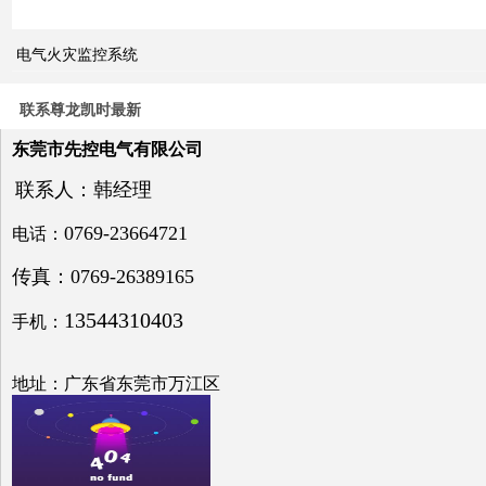
电气火灾监控系统
关于
电力
系统
联系尊龙凯时最新
电压
与无
东莞市先控电气有限公司
功补
偿问
联系人：韩经理
题探
讨
0769-23664721
电话：
传真：0769-26389165
13544310403
手机：
低压
电网
地址：广东省东莞市万江区
中的
无功
补偿
之探
究