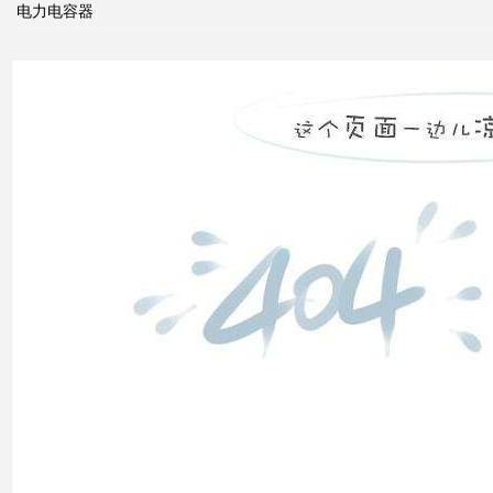
念及
电力电容器
其与
电力
市场
发展
之间
的关
系
什么
是无
功补
偿？
有何
作
用？