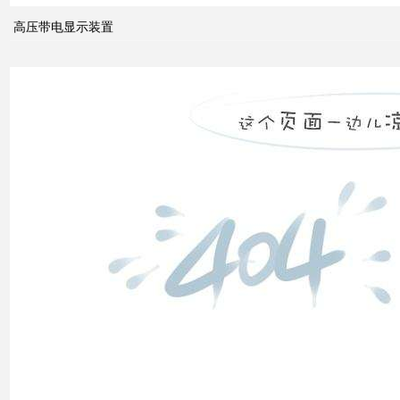
高压带电显示装置
无功
补偿
怎么
计算
双电
源自
动切
换开
关的
cb级
和pc
级的
区别