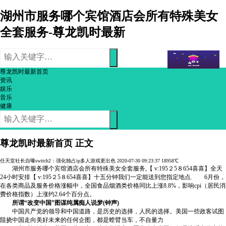
湖州市服务哪个宾馆酒店会所有特殊美女
全套服务-尊龙凯时最新
尊龙凯时最新首页
资讯
娱乐
音乐
健康
尊龙凯时最新首页
正文
任天堂社长自曝switch2：强化独占ip多人游戏更出色
2020-07-30 09:23:37
18958℃
湖州市服务哪个宾馆酒店会所有特殊美女全套服务,【 v:195２5８654喜喜】全天
24小时安排【 v:195２5８654喜喜】十五分钟我们一定能送到您指定地点. 6月份，
在各类商品及服务价格涨幅中，全国食品烟酒类价格同比上涨8.8%，影响cpi（居民消
费价格指数）上涨约2.64个百分点。
所谓“改变中国”图谋纯属痴人说梦(钟声)
中国共产党的领导和中国道路，是历史的选择，人民的选择。美国一些政客试图
阻挠中国走向美好未来的任何企图，都是螳臂当车，不自量力