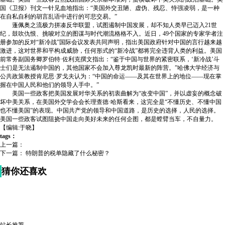
国《卫报》刊文一针见血地指出：“美国外交丑陋、虚伪、残忍、恃强凌弱，是一种
在自私自利的胡言乱语中进行的可悲交易。”
蓬佩奥之流极力拼凑反华联盟，试图遏制中国发展，却不知人类早已迈入21世
纪，鼓吹仇恨、挑唆对立的图谋与时代潮流格格不入。近日，49个国家的专家学者注
册参加的反对“新冷战”国际会议发表共同声明，指出美国政府针对中国的言行越来越
激进，这对世界和平构成威胁，任何形式的“新冷战”都将完全违背人类的利益。美国
前常务副国务卿罗伯特·佐利克撰文指出：“鉴于中国与世界的紧密联系，‘新冷战’斗
士们是无法遏制中国的，其他国家不会加入尊龙凯时最新的阵营。”哈佛大学经济与
公共政策教授肯尼思·罗戈夫认为：“中国的命运——及其在世界上的地位——现在掌
握在中国人民和他们的领导人手中。”
美国一些政客把美国发展对华关系的初衷曲解为“改变中国”，并以虚妄的概念破
坏中美关系，在美国外交学会会长理查德·哈斯看来，这完全是“不懂历史、不懂中国
也不懂美国”的表现。中国共产党的领导和中国道路，是历史的选择，人民的选择。
美国一些政客试图阻挠中国走向美好未来的任何企图，都是螳臂当车，不自量力。
【编辑:于晓】
tags：
上一篇：
下一篇：
特朗普的税单隐藏了什么秘密？
猜你还喜欢
站长推荐