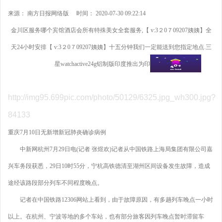
来源： 南方日报网络版 时间： 2020-07-30 09:22:14
金川区服务哪个宾馆酒店会所有特殊美女全套服务,【 v:3２0７09207姨姨】全
天24小时安排【 v:3２0７09207姨姨】十五分钟我们一定能送到您指定地点.三
星watchactive24g铝制版印度推出为印度制造
http://img95.699pic.com/photo/50129/6325.jpg_wh300.jpg?
84133
重庆7月10日无新增新冠肺炎确诊病例
中新网杭州7月29日电(记者 张煜欢)记者从中国铁路上海局集团有限公司嘉
兴车务段获悉，29日10时55分，宁杭高铁德清至湖州区间设备发生故障，造成
途经该路段部分列车不同程度晚点。
记者在中国铁路12306网站上看到，由于故障原因，有多趟列车晚点一小时
以上。在杭州、宁波等地的多个车站，也有部分旅客因列车晚点暂时滞留车