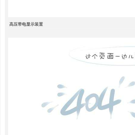
是无
功补
高压带电显示装置
偿？
有何
作
用？
无功
补偿
怎么
计算