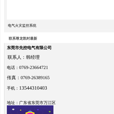
双电
源自
电气火灾监控系统
动切
换开
联系尊龙凯时最新
关的
东莞市先控电气有限公司
cb级
联系人：韩经理
和pc
0769-23664721
电话：
级的
传真：0769-26389165
区别
13544310403
手机：
关于
电力
地址：广东省东莞市万江区
系统