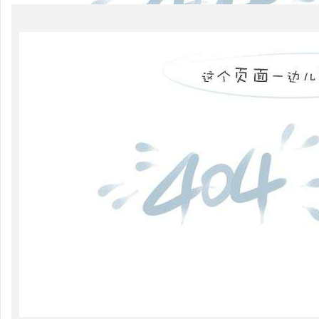
类
高压
配电
柜功
能的
组成
电力
系统
的无