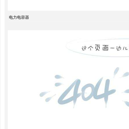
智能
电力电容器
电网
的概
念及
其与
电力
市场
发展
之间
的关
系
什么