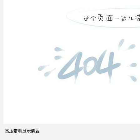
市场
发展
之间
的关
系
什么
是无
功补
偿？
有何
作
用？
高压带电显示装置
无功