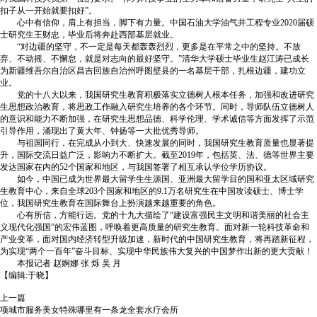
扣子从一开始就要扣好”。
心中有信仰，肩上有担当，脚下有力量。中国石油大学油气井工程专业2020届硕
士研究生王财忠，毕业后将奔赴西部基层就业。
“对边疆的坚守，不一定是每天都轰轰烈烈，更多是在平常之中的坚持。不放
弃、不动摇、不懈怠，就是对志向的最好坚守。”清华大学硕士毕业生赵江涛已成长
为新疆维吾尔自治区昌吉回族自治州呼图壁县的一名基层干部，扎根边疆，建功立
业。
党的十八大以来，我国研究生教育积极落实立德树人根本任务，加强和改进研究
生思想政治教育，将思政工作融入研究生培养的各个环节。同时，导师队伍立德树人
的意识和能力不断加强，在研究生思想品德、科学伦理、学术诚信等方面发挥了示范
引导作用，涌现出了黄大年、钟扬等一大批优秀导师。
与祖国同行，在完成从小到大、快速发展的同时，我国研究生教育质量也显著提
升，国际交流日益广泛，影响力不断扩大。截至2019年，包括英、法、德等世界主要
发达国家在内的52个国家和地区，与我国签署了相互承认学位学历协议。
如今，中国已成为世界最大留学生生源国、亚洲最大留学目的国和亚太区域研究
生教育中心，来自全球203个国家和地区的9.1万名研究生在中国攻读硕士、博士学
位，我国研究生教育在国际舞台上扮演越来越重要的角色。
心有所信，方能行远。党的十九大描绘了“建设富强民主文明和谐美丽的社会主
义现代化强国”的宏伟蓝图，呼唤着更高质量的研究生教育。面对新一轮科技革命和
产业变革，面对国内经济转型升级加速，新时代的中国研究生教育，将再踏新征程，
为实现“两个一百年”奋斗目标、实现中华民族伟大复兴的中国梦作出新的更大贡献！
本报记者 赵婀娜 张 烁 吴 月
【编辑:于晓】
上一篇
项城市服务美女特殊哪里有一条龙全套水疗会所