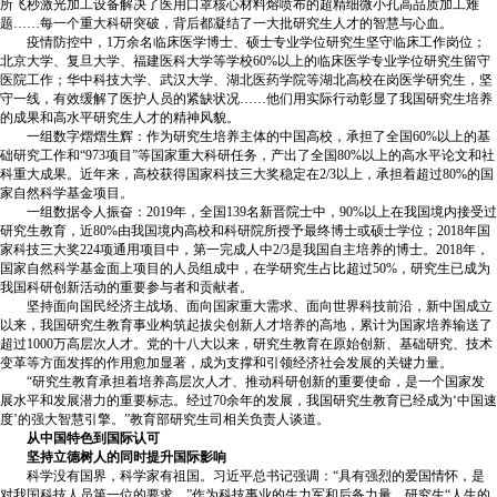
所飞秒激光加工设备解决了医用口罩核心材料熔喷布的超精细微小孔高品质加工难
题……每一个重大科研突破，背后都凝结了一大批研究生人才的智慧与心血。
疫情防控中，1万余名临床医学博士、硕士专业学位研究生坚守临床工作岗位；
北京大学、复旦大学、福建医科大学等学校60%以上的临床医学专业学位研究生留守
医院工作；华中科技大学、武汉大学、湖北医药学院等湖北高校在岗医学研究生，坚
守一线，有效缓解了医护人员的紧缺状况……他们用实际行动彰显了我国研究生培养
的成果和高水平研究生人才的精神风貌。
一组数字熠熠生辉：作为研究生培养主体的中国高校，承担了全国60%以上的基
础研究工作和“973项目”等国家重大科研任务，产出了全国80%以上的高水平论文和社
科重大成果。近年来，高校获得国家科技三大奖稳定在2/3以上，承担着超过80%的国
家自然科学基金项目。
一组数据令人振奋：2019年，全国139名新晋院士中，90%以上在我国境内接受过
研究生教育，近80%由我国境内高校和科研院所授予最终博士或硕士学位；2018年国
家科技三大奖224项通用项目中，第一完成人中2/3是我国自主培养的博士。2018年，
国家自然科学基金面上项目的人员组成中，在学研究生占比超过50%，研究生已成为
我国科研创新活动的重要参与者和贡献者。
坚持面向国民经济主战场、面向国家重大需求、面向世界科技前沿，新中国成立
以来，我国研究生教育事业构筑起拔尖创新人才培养的高地，累计为国家培养输送了
超过1000万高层次人才。党的十八大以来，研究生教育在原始创新、基础研究、技术
变革等方面发挥的作用愈加显著，成为支撑和引领经济社会发展的关键力量。
“研究生教育承担着培养高层次人才、推动科研创新的重要使命，是一个国家发
展水平和发展潜力的重要标志。经过70余年的发展，我国研究生教育已经成为‘中国速
度’的强大智慧引擎。”教育部研究生司相关负责人谈道。
从中国特色到国际认可
坚持立德树人的同时提升国际影响
科学没有国界，科学家有祖国。习近平总书记强调：“具有强烈的爱国情怀，是
对我国科技人员第一位的要求。”作为科技事业的生力军和后备力量，研究生“人生的