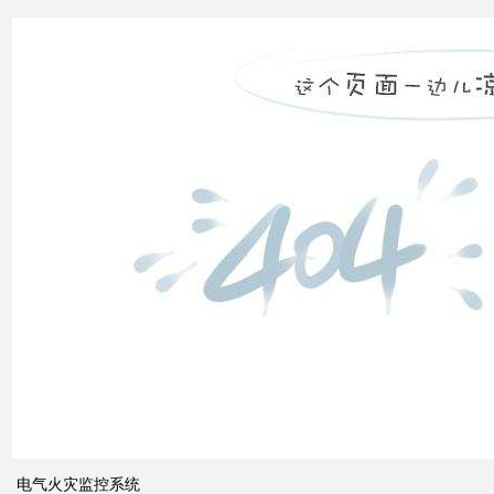
补偿
怎么
计算
双电
源自
动切
换开
关的
cb级
和pc
级的
区别
电气火灾监控系统
关于