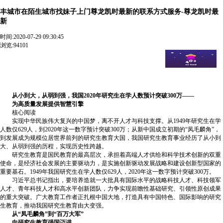
丰城市在陌生城市找妹子上门尊龙凯时最新的联系方式服务-尊龙凯时最
新
时间:
2020-07-29 09:30:45
浏览:94101
丰城市在陌生城市找妹子上门尊龙凯时最新的联系方式服务
【 v:3２0７09207姨姨】全天24小时安排【 v:3２0７09207姨姨】
十五分钟我们一定能送到您指定地点. 中国已成研究生教育大国
今年在学人数预计突破300万
从小到大，从弱到强，我国2020年研究生在学人数预计突破300万——
为高质量发展提供智慧引擎
核心阅读
实现中华民族伟大复兴的中国梦，离不开人才与科技支撑。从1949年研究生在学
人数仅629人，到2020年这一数字预计突破300万；从新中国成立初期的“凤毛麟角”，
到发展成为规模位居世界前列的研究生教育大国，我国研究生教育事业经历了从小到
大、从弱到强的历程，实现历史性跨越。
研究生教育是国民教育的最高层次，承担着高端人才供给和科学技术创新的双重
使命，是经济社会发展的主要驱动力，是实施创新驱动发展战略和建设创新型国家的
重要基石。1949年我国研究生在学人数仅629人，2020年这一数字预计突破300万。
习近平总书记指出，要培养造就一大批具有国际水平的战略科技人才、科技领军
人才、青年科技人才和高水平创新团队，力争实现前瞻性基础研究、引领性原创成果
的重大突破。广大教育工作者正扎根中国大地，打造具有中国特色、国际影响的研究
生教育，推动我国研究生教育由大变强。
从“凤毛麟角”到“百万大军”
向研究生教育强国迈进