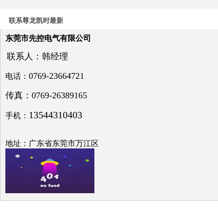
电力
系统
联系尊龙凯时最新
电压
与无
东莞市先控电气有限公司
功补
偿问
联系人：韩经理
题探
讨
0769-23664721
电话：
传真：0769-26389165
13544310403
手机：
低压
电网
地址：广东省东莞市万江区
中的
无功
补偿
之探
究