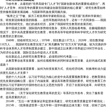
70余年来，从最初的“培养高级专门人才”到“国家创新体系的重要组成部分”，再
到“人才竞争、科技竞争的重要支柱和建设创新型国家的核心要素”，研究生教育始终
坚持服务国家发展战略，与国家和民族发展同频共振。
“氢弹之父”于敏、探月工程首席科学家欧阳自远、“中国天眼”首席科学家南仁
东、研发新冠病毒疫苗的陈薇……这些耳熟能详的名字，还有一个共同身份——我国
自主培养的研究生。他们的成长经历，反映了我国研究生教育的发展历程。
新中国成立初期，国际国内形势错综复杂，党和人民面临着考验。在极端困难的
情况下，党中央高度重视研究生教育，将培养高等学校师资和科学研究人才作为研究
生教育的主要目标。
1949年，招收研究生242人；1978年，招生数达1.07万人；2020年，招生数突破
110万人……我国研究生教育实现了从“凤毛麟角”到“百万大军”的跨越。较为完善的学
科专业体系和人才培养制度逐步建立，新中国成立以来累计培养超过1000万毕业生，
为经济社会发展、国际交流合作提供人才支撑。
站在新起点上的研究生教育事业，必须答好时代考题——
从教育事业改革发展看，如何在规模增长的同时保证教育质量、走好内涵式发展
道路？
从国家创新发展需要看，如何为转变发展方式、优化经济结构、转换增长动力提
供更扎实的人才支撑？
党的十八大以来，以习近平同志为核心的党中央高度重视教育事业，把教育摆在
优先发展的战略位置，提出了内涵发展、建设高等教育强国的要求。研究生教育工作
坚持以习近平新时代中国特色社会主义思想为指导，开启了全面深化改革、向研究生
教育强国迈进的新征程：
2013年，《关于深化研究生教育改革的意见》等系列文件发布，突出了服务需
求、提高质量的共识；
2014年，“五位一体”质量保证和监督体系建立，研究生教育质量监管不断强化；
2015年，《统筹推进世界一流大学和一流学科建设总体方案》印发，吹响了迈向