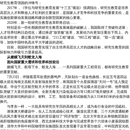
研究生教育强国的冲锋号；
2017年，《学位与研究生教育发展“十三五”规划》强调指出，研究生教育是培养
高层次人才和释放人才红利的主要途径，是国家人才竞争和科技竞争的重要支柱，是
实施创新驱动发展战略和建设创新型国家的核心要素。
2020年，新一轮研究生教育改革即将启动……
特别是在一些长期困扰研究生教育发展难题的破解上，我国取得了突破性进展：
人才培养结构日趋优化；通过推进“放管服”改革，发展动力向更加注重自下而上、内
在追求转变；通过重点学科建设、“211工程”建设、“985工程”建设、“双一流”建设
等，加快中国特色高水平大学建设的进程。
目前，我国研究生教育实现了自主培养高层次人才的战略目标，研究生教育的国
际影响力和吸引力显著提高。
从嫦娥飞天到蛟龙入海
面向国家重大需求和世界科技前沿
嫦娥飞天、航母下水、蛟龙入海……一系列国家重大工程背后，都有研究生教育
的重要贡献。
7月23日，伴随着震耳欲聋的轰鸣声，天际划出一道金色曲线，长征五号遥四运
载火箭在海南文昌航天发射场发射升空，将我国首个火星探测器“天问一号”送入预定
轨道。毕业于北京航空航天大学的李东，正是长征五号运载火箭总设计师。他带领团
队突破了大直径箭体结构、全新无毒无污染低温动力等12类247项关键技术，完成我
国火箭箭体结构的设计、材料、工艺、制造装备和试验能力从3.35米到5米的全面升级
换代。
与李东一样，一大批具有研究生学历的高精尖人才，成为各行各业的中流砥柱。
港珠澳大桥建设中，在人工岛筑成核心技术、隧道抗震方案、三个大跨度通航桥
孔抗风方案等技术难点攻克的背后凝结了“同济智慧”。北京大学首次从单细胞层面刻
画肝细胞癌的免疫微环境，西北农林科技大学参与完成世界首个六倍体小麦基因组图
谱，清华大学和中科院物理所实验团队首次发现量子反常霍尔效应，中科院西安光机