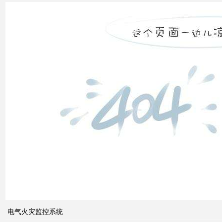
补偿
怎么
计算
双电
源自
动切
换开
关的
cb级
和pc
级的
区别
电气火灾监控系统
关于