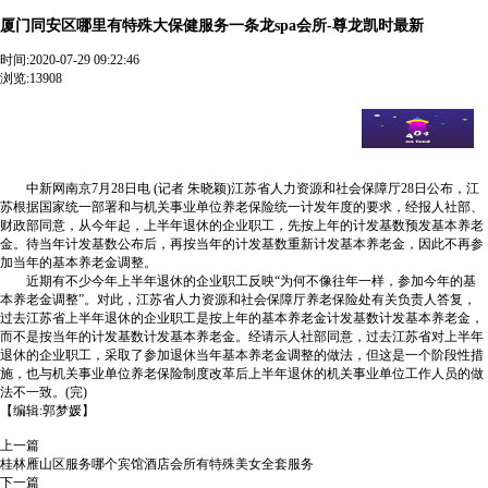
厦门同安区哪里有特殊大保健服务一条龙spa会所-尊龙凯时最新
时间:
2020-07-29 09:22:46
浏览:13908
厦门同安区哪里有特殊大保健服务一条龙spa会所【 v:195２
5８654喜喜】全天24小时安排【 v:195２5８654喜喜】十五分钟
我们一定能送到您指定地点. 江苏：上半年退休企业职工将重新
计发基本养老金
中新网南京7月28日电 (记者 朱晓颖)江苏省人力资源和社会保障厅28日公布，江
苏根据国家统一部署和与机关事业单位养老保险统一计发年度的要求，经报人社部、
财政部同意，从今年起，上半年退休的企业职工，先按上年的计发基数预发基本养老
金。待当年计发基数公布后，再按当年的计发基数重新计发基本养老金，因此不再参
加当年的基本养老金调整。
近期有不少今年上半年退休的企业职工反映“为何不像往年一样，参加今年的基
本养老金调整”。对此，江苏省人力资源和社会保障厅养老保险处有关负责人答复，
过去江苏省上半年退休的企业职工是按上年的基本养老金计发基数计发基本养老金，
而不是按当年的计发基数计发基本养老金。经请示人社部同意，过去江苏省对上半年
退休的企业职工，采取了参加退休当年基本养老金调整的做法，但这是一个阶段性措
施，也与机关事业单位养老保险制度改革后上半年退休的机关事业单位工作人员的做
法不一致。(完)
【编辑:郭梦媛】
上一篇
桂林雁山区服务哪个宾馆酒店会所有特殊美女全套服务
下一篇