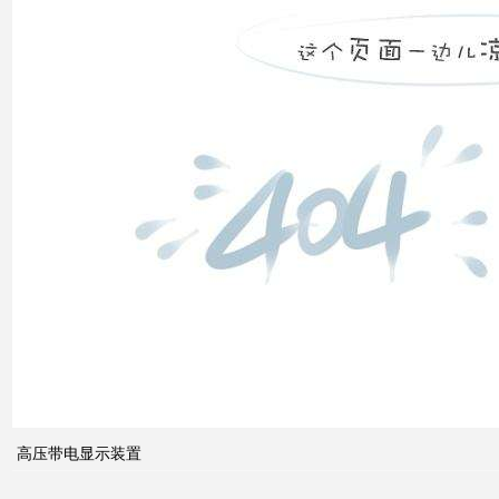
发展
之间
的关
系
什么
是无
功补
偿？
有何
作
用？
高压带电显示装置
无功