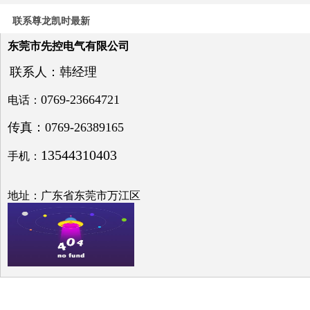
电力
系统
联系尊龙凯时最新
电压
与无
东莞市先控电气有限公司
功补
偿问
联系人：韩经理
题探
讨
0769-23664721
电话：
传真：0769-26389165
13544310403
手机：
低压
电网
地址：广东省东莞市万江区
中的
无功
补偿
之探
究