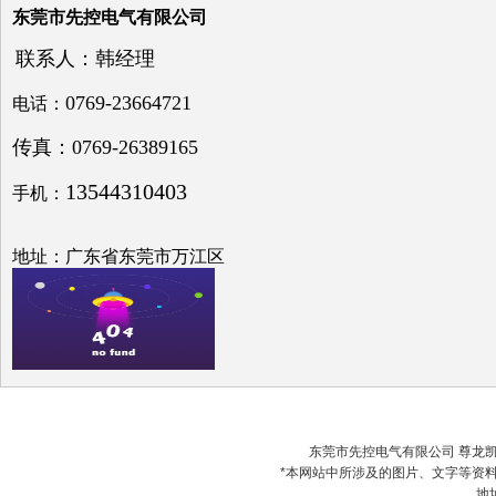
东莞市先控电气有限公司
功补
偿问
联系人：韩经理
题探
讨
0769-23664721
电话：
传真：0769-26389165
13544310403
手机：
低压
电网
中的
地址：广东省东莞市万江区
无功
补偿
之探
究
东莞市先控电气有限公司 尊龙凯时最
*本网站中所涉及的图片、文字等资
电容
地