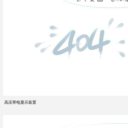
系
什么
是无
功补
偿？
有何
作
用？
高压带电显示装置
无功
补偿
怎么
计算