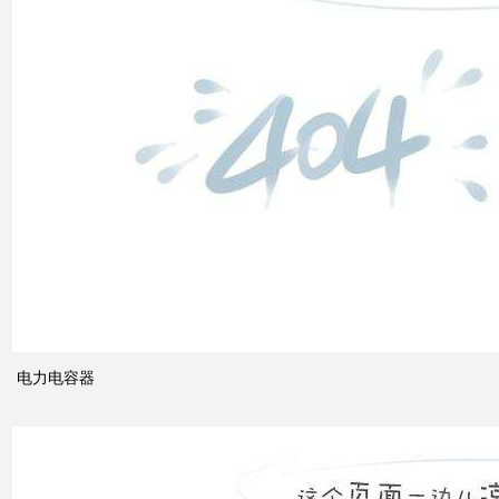
低压
电网
中的
无功
补偿
智能
电网
的概
念及
电力电容器
其与
电力
市场
发展
之间
的关