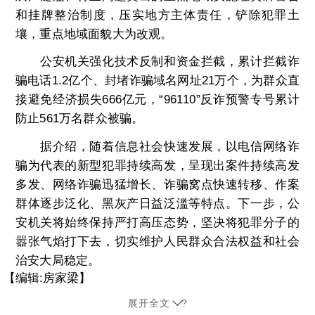
和挂牌整治制度，压实地方主体责任，铲除犯罪土
壤，重点地域面貌大为改观。
公安机关强化技术反制和资金拦截，累计拦截诈
骗电话1.2亿个、封堵诈骗域名网址21万个，为群众直
接避免经济损失666亿元，“96110”反诈预警专号累计
防止561万名群众被骗。
据介绍，随着信息社会快速发展，以电信网络诈
骗为代表的新型犯罪持续高发，呈现出案件持续高发
多发、网络诈骗迅猛增长、诈骗窝点快速转移、作案
群体逐步泛化、黑灰产日益泛滥等特点。下一步，公
安机关将始终保持严打高压态势，坚决将犯罪分子的
嚣张气焰打下去，切实维护人民群众合法权益和社会
治安大局稳定。
【编辑:房家梁】
展开全文
?