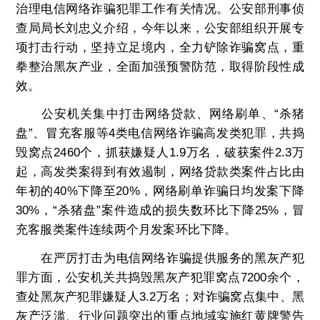
治理电信网络诈骗犯罪工作有关情况。公安部刑事侦
查局局长刘忠义介绍，今年以来，公安部组织开展专
项打击行动，坚持立足境内，全力铲除诈骗窝点，重
拳整治黑灰产业，全面加强预警防范，取得阶段性成
效。
公安机关集中打击网络贷款、网络刷单、“杀猪
盘”、冒充客服等4类电信网络诈骗高发类犯罪，共捣
毁窝点2460个，抓获嫌疑人1.9万名，破获案件2.3万
起，高发类案得到有效遏制，网络贷款类案件占比由
年初的40%下降至20%，网络刷单诈骗日均发案下降
30%，“杀猪盘”案件造成的损失数环比下降25%，冒
充客服类案件连续两个月发案环比下降。
在严厉打击为电信网络诈骗提供服务的黑灰产犯
罪方面，公安机关共捣毁黑灰产犯罪窝点7200余个，
查处黑灰产犯罪嫌疑人3.2万名；对诈骗窝点集中、黑
灰产泛滥、行业问题突出的重点地域实施红黄牌警告