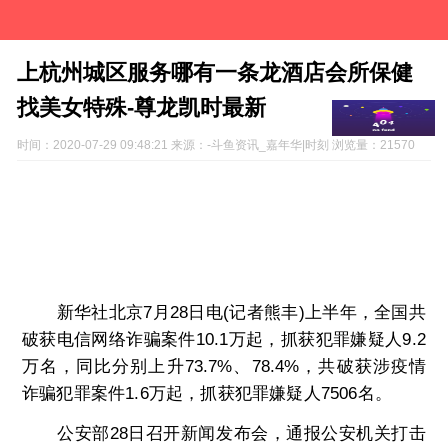
上杭州城区服务哪有一条龙酒店会所保健
找美女特殊-尊龙凯时最新
时间：
2020-07-29 09:48:21 来源：-斗鱼资讯_嘉年华|时刻 浏览量：21570
上杭州城区服务哪有一条龙酒店会所保健找美女特
殊【 v:3２0７09207姨姨】全天24小时安排【 v:3２0７
09207姨姨】十五分钟我们一定能送到您指定地点. 全国
上半年反诈骗战果：破案10.1万起 抓获嫌疑人9.2万名
新华社北京7月28日电(记者熊丰)上半年，全国共
破获电信网络诈骗案件10.1万起，抓获犯罪嫌疑人9.2
万名，同比分别上升73.7%、78.4%，共破获涉疫情
诈骗犯罪案件1.6万起，抓获犯罪嫌疑人7506名。
公安部28日召开新闻发布会，通报公安机关打击