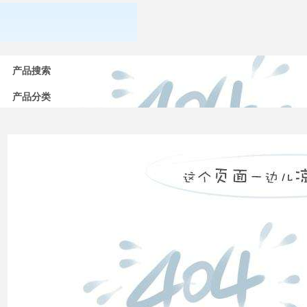
常用
低压
产品搜索
电器
的分
产品分类
类
高压
配电
柜功
能的
组成