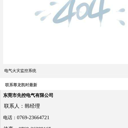
源自
动切
换开
关的
cb
级和
pc
级的
区别
电气火灾监控系统
关于
电力
系统
联系尊龙凯时最新
电压
与无
东莞市先控电气有限公司
功补
偿问
联系人：韩经理
题探
讨
0769-23664721
电话：