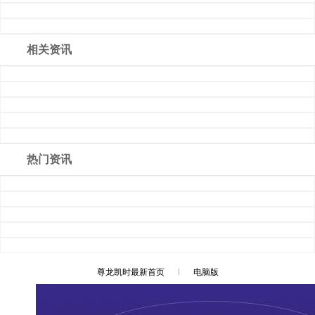
相关资讯
热门资讯
尊龙凯时最新首页
l
电脑版