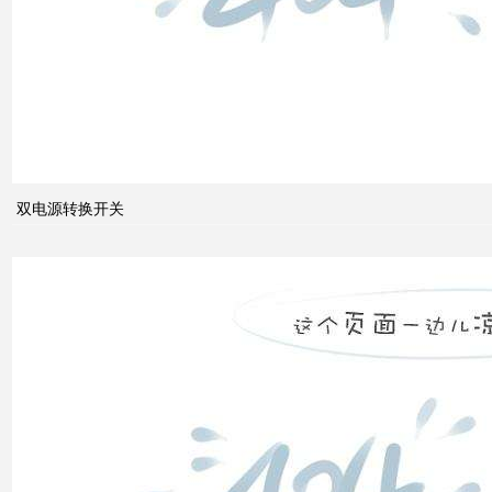
关于
配电
系统
双电源转换开关
中的
动态
无功
补偿
装置
低压
电网
中的