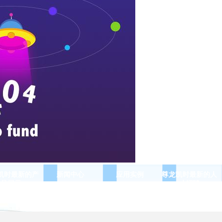
凯时最新的产
新闻中心
应用实例
尊龙凯时最新的人
品展示
才招聘