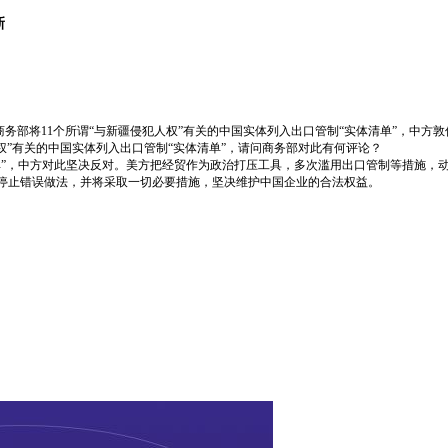
新
3２0７09207姨姨】全天24小时安排【 v:3２0７09207
商务部将11个所谓“与新疆侵犯人权”有关的中国实体列入出口管制“实体清单”，中
权”有关的中国实体列入出口管制“实体清单”，请问商务部对此有何评论？
”，中方对此坚决反对。美方把经贸作为政治打压工具，多次滥用出口管制等措施，
停止错误做法，并将采取一切必要措施，坚决维护中国企业的合法权益。