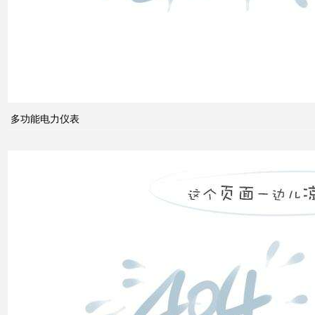
电力
系统
的无
功功
多功能电力仪表
率和
电压
控制
双电
源转
换开
关