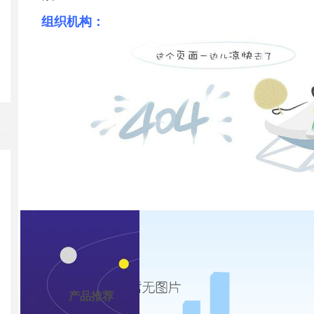
组织机构：
产品推荐