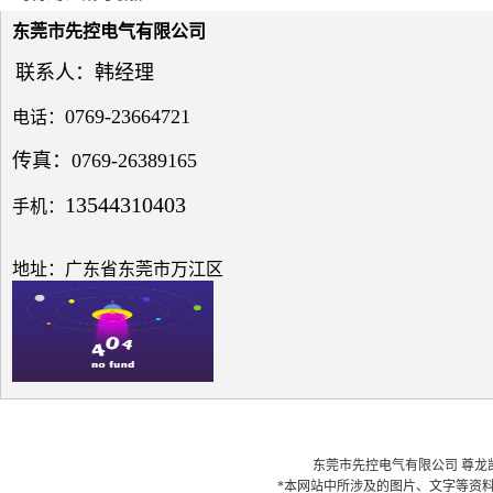
电压
与无
东莞市先控电气有限公司
功补
联系人：韩经理
偿问
题探
0769-23664721
电话：
讨
传真：0769-26389165
13544310403
手机：
低压
电网
地址：广东省东莞市万江区
中的
无功
补偿
之探
究
东莞市先控电气有限公司 尊龙凯时最
*本网站中所涉及的图片、文字等资