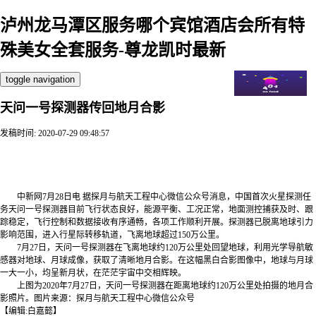
泸州龙马潭区服务哪个宾馆酒店会所有特
殊美女全套服务-尊龙凯时最新
toggle navigation
天问一号探测器传回地月合影
发稿时间: 2020-07-29 09:48:57
泸州龙马潭区服务哪个宾馆酒店会所有特殊美女全套服务【
v:344７７593秋姐】全天24小时安排【 v:344７７593秋姐】十五
分钟我们一定能送到您指定地点. 天问一号探测器传回地月合影
中新网7月28日电 据探月与航天工程中心微信公众号消息，中国首次火星探测任
务天问一号探测器目前飞行状态良好，能源平衡、工况正常，地面测控捕获及时、跟
踪稳定，飞行控制和数据接收有序通畅，各项工作顺利开展。探测器已脱离地球引力
影响范围，进入行星际转移轨道，飞离地球超过150万公里。
7月27日，天问一号探测器在飞离地球约120万公里处回望地球，利用光学导航敏
感器对地球、月球成像，获取了清晰地月合影。在这幅黑白合影图像中，地球与月球
一大一小，均呈新月状，在茫茫宇宙中交相辉映。
上图为2020年7月27日，天问一号探测器在距离地球约120万公里处拍摄的地月合
影照片。图片来源：探月与航天工程中心微信公众号
【编辑:白嘉懿】