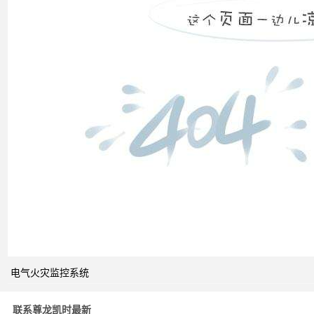
计算
双电
源自
动切
换开
关的
cb级
和pc
级的
区别
电气火灾监控系统
关于
电力
系统
联系尊龙凯时最新