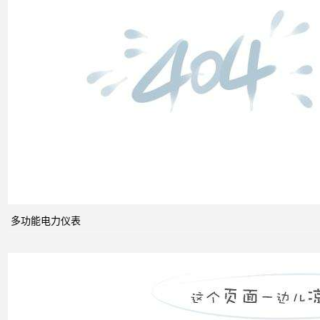
高压
配电
柜功
能的
组成
电力
系统
的无
功功
多功能电力仪表
率和
电压
控制