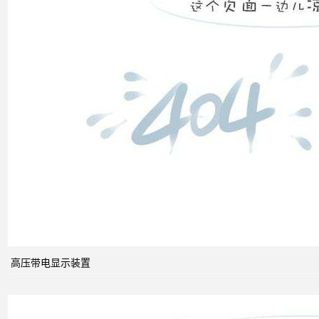
之间
的关
系
什么
是无
功补
偿？
有何
作
用？
高压带电显示装置
无功
补偿
怎么