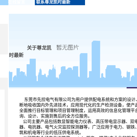
在线留言
联系尊龙凯时最新
关于尊龙凯
时最新
东莞市先控电气有限公司为用户提供配电系统和方案的设计
断地吸收国内外先进技术，应用现代化的生产检测设备，使
产
全面推行目标管理和项目管理制度，运
用高效的信息化管理平
询、设计、实施到售
后的全方位服务。
公司主要产品包括数显智能电力仪表、高压带电显示器、双
器、电抗器、电气火灾监控探测器等，广泛应用于电力、钢
铁
筑和机电等行业的低压供电系统。