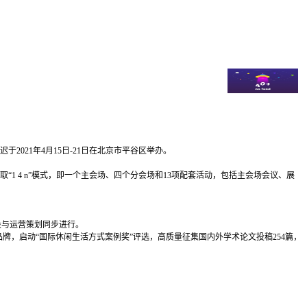
们一定能送到您指定地点. 2020北京·平谷世界休闲大会将于2021
2021年4月15日-21日在北京市平谷区举办。
 4 n”模式，即一个主会场、四个分会场和13项配套活动，包括主会场会议、展
设与运营策划同步进行。
，启动“国际休闲生活方式案例奖”评选，高质量征集国内外学术论文投稿254篇，