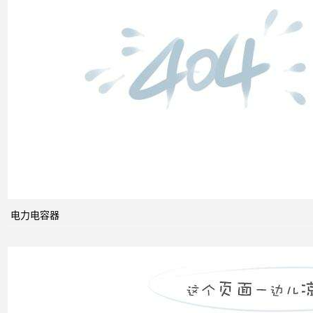
低压
电网
中的
无功
补偿
智能
电网
的概
念及
电力电容器
其与
电力
市场
发展
之间
的关
系