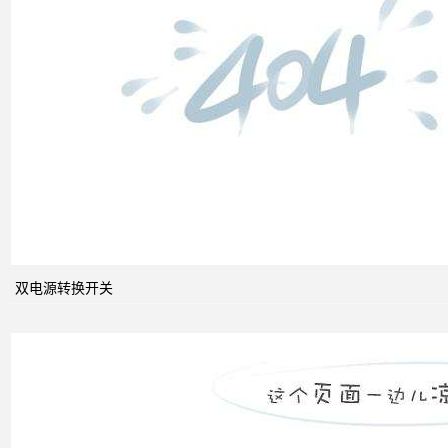
双电
源转
换开
关
关于
配电
系统
双电源转换开关
中的
动态
无功
补偿
装置