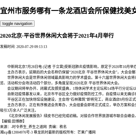
宜州市服务哪有一条龙酒店会所保健找美女
toggle navigation
2020北京·平谷世界休闲大会将于2021年4月举行
发稿时间: 2020-07-29 09:13:13
宜州市服务哪有一条龙酒店会所保健找美女特殊【 v:3２0７09
年4月举行
中新网北京7月28日电 (记者 于立霄)受新冠肺炎疫情影响，原定于2020年10月
主办方表示，延期后的大会名称仍保留“2020北京·平谷世界休闲大会”，大会会
世界休闲大会是世界休闲领域最具影响力的学术盛会。第十六届世界休闲大会将秉承“全
览、活动和分会场活动四个部分，多角度呈现2020北京·平谷世界休闲大会。
会议期间将举办开、闭幕式及颁奖盛典，1场休闲学术主论坛和14场平行分论坛以
自新冠疫情暴发以来，北京市平谷区全力做好疫情防控工作，自疫情以来无确诊病
平谷区正在加快场馆设施建设，主会场“石林雅筑”即将完工，商业酒店9月份正式
主办方表示，正在有序推进会务筹办，大会组委会即将正式成立，举办方案和会务活
吸引3万余人广泛关注。
《北京休闲发展报告》绿皮书已经完成初稿。对接合作世界旅游城市联合会峰会、
【编辑:田博群】
来源：-时令养生_养生之道网 责编：秩名
湘icp备12004976号-3
尊龙凯时最新的版权所有：芒果广播网