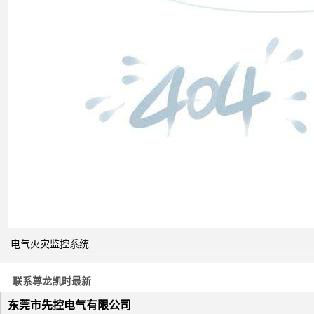
双电
源自
动切
换开
关的
cb级
和pc
级的
区别
关于
电气火灾监控系统
电力
系统
联系尊龙凯时最新
电压
与无
东莞市先控电气有限公司
功补