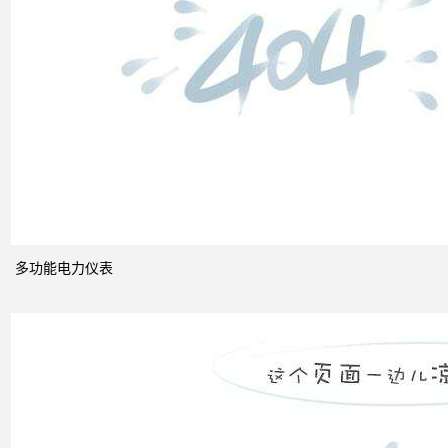
柜功
能的
组成
电力
系统
的无
功功
多功能电力仪表
率和
电压
控制