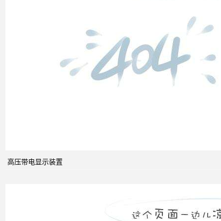
什么
是无
功补
偿？
有何
作
用？
高压带电显示装置
无功
补偿
怎么
计算