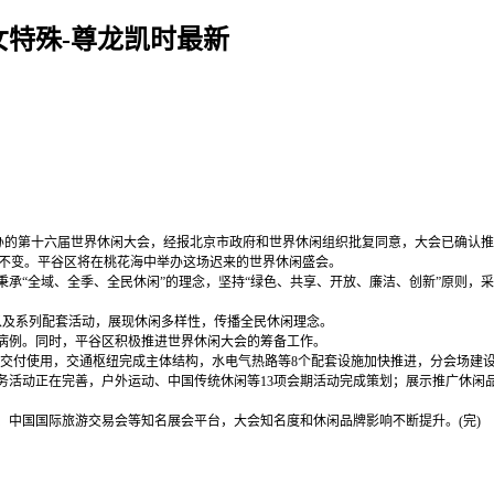
特殊-尊龙凯时最新
207姨姨】全天24小时安排【 v:3２0７09207姨姨】十五分钟我
举办的第十六届世界休闲大会，经报北京市政府和世界休闲组织批复同意，大会已确认推迟于
徽不变。平谷区将在桃花海中举办这场迟来的世界休闲盛会。
域、全季、全民休闲”的理念，坚持“绿色、共享、开放、廉洁、创新”原则，采取“1
及系列配套活动，展现休闲多样性，传播全民休闲理念。
例。同时，平谷区积极推进世界休闲大会的筹备工作。
交付使用，交通枢纽完成主体结构，水电气热路等8个配套设施加快推进，分会场建
动正在完善，户外运动、中国传统休闲等13项会期活动完成策划；展示推广休闲品牌
中国国际旅游交易会等知名展会平台，大会知名度和休闲品牌影响不断提升。(完)