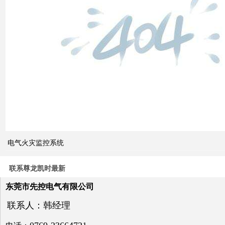
双电
源自
动切
换开
关的
cb级
和pc
级的
区别
电气火灾监控系统
关于
电力
系统
联系尊龙凯时最新
电压
与无
东莞市先控电气有限公司
功补
偿问
联系人：韩经理
题探
讨