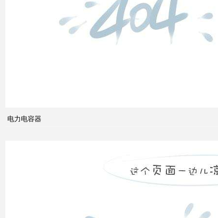
电网
中的
无功
补偿
智能
电网
的概
念及
电力电容器
其与
电力
市场
发展
之间
的关
系