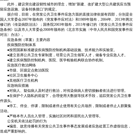
此外，建议突出建设韧性城市的理念，增加“新建、改扩建大型公共建筑应当预
留应急设施、设备转换接口”的规定。
据介绍，目前，在突发公共卫生事件应急方面的直接法律依据有四部，分别是全
国人大常委会2007年颁布的《突发事件应对法》和1989年颁布，2004年、2013年两次
修订的《传染病防治法》；国务院2003年颁布，2011年修订的《突发公共卫生事件应
急条例》以及市人大常委会2008年颁布的《北京市实施〈中华人民共和国突发事件应
对法〉办法》。
应急条例（草案）主要内容
疾病预防控制体系
●按照国家标准建设疾病预防控制机构基础设施、技术能力和实验室。
●建立首席公共卫生专家制度，培育公共卫生领军人才，储备专业应急人才。
●建立疾病预防控制机构、医院、医学检验机构联合协作机制。
应急医疗救治网络
●市级、区级定点救治医院
●社区卫生服务中心
●其他医疗卫生机构
应急响应措施
●对病人、疑似病人及时进行救治，对传染病病人密切接触者依法进行管理。
●在保护个人隐私的前提下，合理使用大数据等技术手段，追踪突发公共卫生事
件源头。
●停工、停业、停课，限制或者停止使用有关公共场所，限制或者停止人群聚集
活动。
●严格本市人员出入管理，实施社区封闭和居民出入管理等。
公安机关依法处罚的行为
●编造、故意传播有关突发公共卫生事件事态发展或者应急处置工作虚假信息，
造成严重影响的。