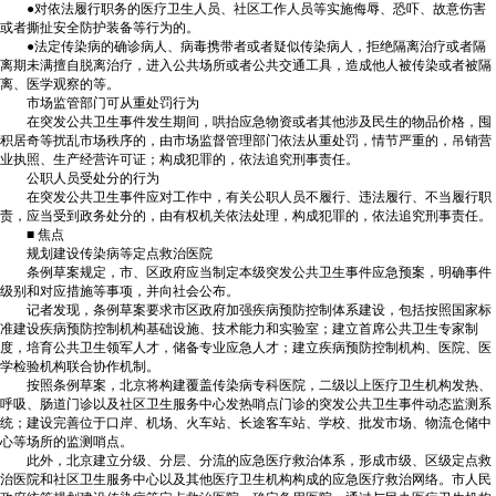
●对依法履行职务的医疗卫生人员、社区工作人员等实施侮辱、恐吓、故意伤害
或者撕扯安全防护装备等行为的。
●法定传染病的确诊病人、病毒携带者或者疑似传染病人，拒绝隔离治疗或者隔
离期未满擅自脱离治疗，进入公共场所或者公共交通工具，造成他人被传染或者被隔
离、医学观察的等。
市场监管部门可从重处罚行为
在突发公共卫生事件发生期间，哄抬应急物资或者其他涉及民生的物品价格，囤
积居奇等扰乱市场秩序的，由市场监督管理部门依法从重处罚，情节严重的，吊销营
业执照、生产经营许可证；构成犯罪的，依法追究刑事责任。
公职人员受处分的行为
在突发公共卫生事件应对工作中，有关公职人员不履行、违法履行、不当履行职
责，应当受到政务处分的，由有权机关依法处理，构成犯罪的，依法追究刑事责任。
■ 焦点
规划建设传染病等定点救治医院
条例草案规定，市、区政府应当制定本级突发公共卫生事件应急预案，明确事件
级别和对应措施等事项，并向社会公布。
记者发现，条例草案要求市区政府加强疾病预防控制体系建设，包括按照国家标
准建设疾病预防控制机构基础设施、技术能力和实验室；建立首席公共卫生专家制
度，培育公共卫生领军人才，储备专业应急人才；建立疾病预防控制机构、医院、医
学检验机构联合协作机制。
按照条例草案，北京将构建覆盖传染病专科医院，二级以上医疗卫生机构发热、
呼吸、肠道门诊以及社区卫生服务中心发热哨点门诊的突发公共卫生事件动态监测系
统；建设完善位于口岸、机场、火车站、长途客车站、学校、批发市场、物流仓储中
心等场所的监测哨点。
此外，北京建立分级、分层、分流的应急医疗救治体系，形成市级、区级定点救
治医院和社区卫生服务中心以及其他医疗卫生机构构成的应急医疗救治网络。市人民