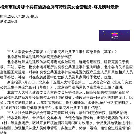
梅州市服务哪个宾馆酒店会所有特殊美女全套服务-尊龙凯时最新
时间:
2020-07-29 09:49:03
浏览:26308
梅州市服务哪个宾馆酒店会所有特殊美女全套服务【 v:36２
4499２秀秀】全天24小时安排【 v:36２4499２秀秀】十五分钟我
们一定能送到您指定地点. 北京将统筹规划建设传染病定点救治
医院
市人大常委会会议审议《北京市突发公共卫生事件应急条例（草案）》
北京将统筹规划建设传染病定点救治医院
北京将统筹规划建设传染病等定点救治医院，确定备用医院。建设完善位于机
场、车站、学校、批发市场等场所的突发公共卫生事件监测哨点。北京各有关单位应
当按照国家规定，对参加突发公共卫生事件应急处置的医疗卫生人员和其他相关人员
给予补助、补贴，对在应急处置中伤亡的人员及其家属给予救助、抚恤。
新京报讯 7月28日，北京市十五届人大常委会第二十三次会议审议《北京市突发
公共卫生事件应急条例（草案）》，北京市司法局局长李富莹在会上做了说明。
北京市人大社会建设委员会主任委员丛骆骆表示，回应疫情防控面临的新情况，
建议梳理总结新发地疫情防控工作取得的成效，修改完善条例草案相关制度设计。比
如，加强监测哨点建设，增加“零售药店、医疗和城镇污水处理场站”作为监测哨点，
并“通过互联网医疗健康服务平台，收集突发公共卫生事件信息”。
市人大社会建设委员会还建议完善应对措施，增加“对定点医院、隔离救治场
所、污水处理场站、食品集中交易市场、冷链仓储物流设施、出现特定病例的社区
（村）等重点场所、区域开展环境监测和消毒”和“对饮用水、食品及其包装物进行抽
样检测，加强相关从业人员健康管理，实施生产、储存、运输、销售全过程监管”的
措施。