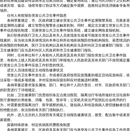
政府统筹规划建设传染病等定点救治医院，确定备用医院；通过与民办医疗卫生机构
或者宾馆、饭店、场馆等签订协议等方式确定集中观察、急救转运和洗消储备等备用
场所。
任何人有权报告突发公共卫生事件隐患
条例草案规定，市、区政府建立健全突发公共卫生事件监测预警系统，完善多渠
道监测哨点建设，建立智慧化预警多点触发机制。同时，规定北京建立突发公共卫生
事件信息报告制度，完善突发公共卫生事件报告系统，建立健全网络直报机制。
执行职务的医疗卫生人员以及有关人员发现发生或者可能发生突发公共卫生事件
线索的，应当依法将具体情况向本单位和所在地疾病预防控制机构报告。获悉情况的
疾病预防控制机构、医疗卫生机构以及相关机构应当及时向区卫生健康部门报告，区
卫生健康部门应当及时向区人民政府和市卫生健康部门报告。
同时，任何单位和个人有权向人民政府及其有关部门报告突发公共卫生事件隐
患，有权向上级人民政府及其有关部门举报地方人民政府及其有关部门不按照规定履
行突发公共卫生事件应急工作职责的情况。
进京人员须按规定主动报告健康状况
突发公共卫生事件发生后，市或者区政府按照应急预案的规定启动应急响应，依
法采取一项或多项措施，并对应急响应级别和应对措施适时调整。
条例草案还要求落实属地、部门、单位和个人四方责任，对市、区政府有关部门
的职责进行了详细规定。
比如，卫生健康部门负责组织各定点救治医院、隔离治疗等场所做好生活垃圾和
医疗废物的分类收集、消毒、包装、暂存等；公安机关依法严惩扰乱社会秩序的行
为，对需要接受隔离治疗、医学观察的病人、疑似病人和传染病病人密切接触者但是
拒绝配合的，依法协助有关部门强制执行。
此外，进入北京的人员按照有关规定主动报告健康状况，接受、配合集中或者居
家观察。
探索特殊群体、特定疾病医药费豁免制度
条例草案规定，市、区政府及其有关部门应当将突发公共卫生事件应急工作所需