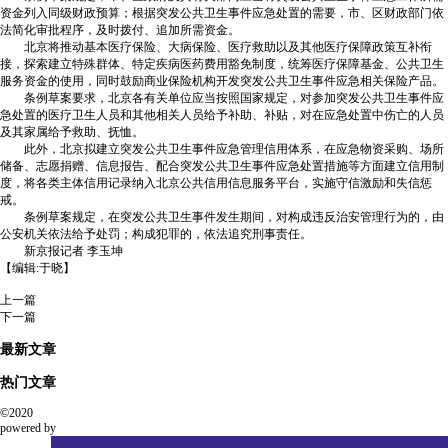
资金列入同级财政预算；根据突发公共卫生事件应急处置的需要，市、区财政部门依
法简化审批程序，及时拨付、追加所需资金。
北京将推动基本医疗保险、大病保险、医疗救助以及其他医疗保障政策互补衔
接，探索建立特殊群体、特定疾病医药费用豁免制度，统筹医疗保障基金、公共卫生
服务资金的使用，同时鼓励商业保险机构开发突发公共卫生事件应急相关保险产品。
条例草案要求，北京各有关单位应当按照国家规定，对参加突发公共卫生事件应
急处置的医疗卫生人员和其他相关人员给予补助、补贴，对在应急处置中伤亡的人员
及其家属给予救助、抚恤。
此外，北京拟建立突发公共卫生事件应急管理信用体系，在应急物资采购、场所
储备、志愿捐赠、信息报告、配合突发公共卫生事件应急处置措施等方面建立信用制
度，将各类主体信用记录纳入北京公共信用信息服务平台，实施守信激励和失信惩
戒。
条例草案规定，在突发公共卫生事件发生期间，对构成违反治安管理行为的，由
公安机关依法给予处罚；构成犯罪的，依法追究刑事责任。
新京报记者 李玉坤
【编辑:于晓】
上一篇
下一篇
最新文章
热门文章
©2020
powered by