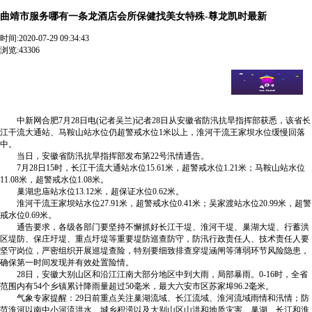
曲靖市服务哪有一条龙酒店会所保健找美女特殊-尊龙凯时最新
时间:
2020-07-29 09:34:43
浏览:43306
曲靖市服务哪有一条龙酒店会所保健找美女特殊【 v:36２
4499２秀秀】全天24小时安排【 v:36２4499２秀秀】十五分钟我
们一定能送到您指定地点. 淮河干流王家坝水位缓慢回落 长江干
流大通站超警戒水位1.21米
中新网合肥7月28日电(记者吴兰)记者28日从安徽省防汛抗旱指挥部获悉，该省长
江干流大通站、马鞍山站水位仍超警戒水位1米以上，淮河干流王家坝水位缓慢回落
中。
当日，安徽省防汛抗旱指挥部发布第22号汛情通告。
7月28日15时，长江干流大通站水位15.61米，超警戒水位1.21米；马鞍山站水位
11.08米，超警戒水位1.08米。
巢湖忠庙站水位13.12米，超保证水位0.62米。
淮河干流王家坝站水位27.91米，超警戒水位0.41米；吴家渡站水位20.99米，超警
戒水位0.69米。
通告要求，各级各部门要坚持不懈抓好长江干堤、淮河干堤、巢湖大堤、行蓄洪
区堤防、保庄圩堤、重点圩堤等重要堤防巡查防守，防汛行政责任人、技术责任人要
坚守岗位，严密组织开展巡堤查险，特别要细致排查穿堤涵闸等薄弱环节风险隐患，
确保第一时间发现并有效处置险情。
28日，安徽大别山区和沿江江南大部分地区中到大雨，局部暴雨。0-16时，全省
范围内有54个乡镇累计降雨量超过50毫米，最大六安市区苏家埠96.2毫米。
气象专家提醒：29日前重点关注巢湖流域、长江流域、淮河流域雨情和汛情；防
范淮河以南中小河流洪水、城乡积涝以及大别山区山洪和地质灾害。巢湖、长江和淮