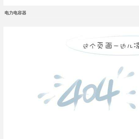
电网
的概
电力电容器
念及
其与
电力
市场
发展
之间
的关
系
什么
是无
功补
偿？
有何
作
用？