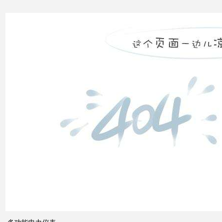
高压
配电
柜功
能的
组成
电力
系统
的无
功功