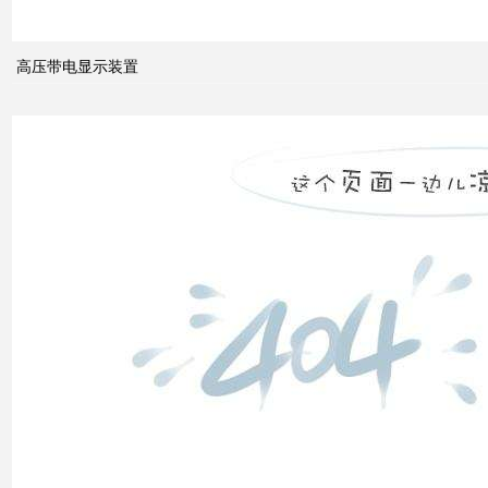
高压带电显示装置
无功
补偿
怎么
计算
双电
源自
动切
换开
关的
cb级
和pc
级的
区别