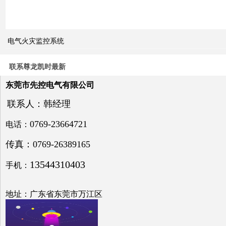
电气火灾监控系统
关于
电力
系统
联系尊龙凯时最新
电压
与无
东莞市先控电气有限公司
功补
偿问
联系人：韩经理
题探
讨
0769-23664721
电话：
传真：0769-26389165
13544310403
手机：
低压
电网
地址：广东省东莞市万江区
中的
无功
补偿
之探