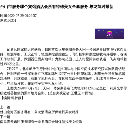
台山市服务哪个宾馆酒店会所有特殊美女全套服务-尊龙凯时最新
时间:
2020-07-29 09:26:57
浏览:96351
台山市服务哪个宾馆酒店会所有特殊美女全套服务【 v:1955
８9２42思思】全天24小时安排【 v:1955８9２42思思】十五分钟
我们一定能送到您指定地点. 我国首次火星探测任务天问一号探
测器传回地月合影
记者从国家航天局获悉，我国首次火星探测任务天问一号探测器目前飞行状态良
好，能源平衡、工况正常，地面测控跟踪稳定，飞行控制和数据接收有序通畅，各项
工作顺利开展。探测器已脱离地球引力影响范围，进入行星际转移轨道，飞离地球超
过150万公里。
7月27日，北京航天飞行控制中心飞控团队与中国空间技术研究院试验队密切配
合，控制天问一号探测器在飞离地球约120万公里处回望地球，利用光学导航敏感器
对地球、月球成像，获取了地月合影。在这幅黑白合影图像中，地球与月球一大一
小，均呈新月状，在茫茫宇宙中相互守望。
上图为2020年7月27日，天问一号探测器在飞离地球约120万公里处，利用光学导
航敏感器拍摄的黑白地月合影。(总台央视记者 王世玉 叶雨恬)
【编辑:郭梦媛】
上一篇
佛山南海区服务哪有一条龙酒店会所保健找美女特殊
下一篇
南昌青云谱区服务哪有一条龙酒店会所保健找美女特殊