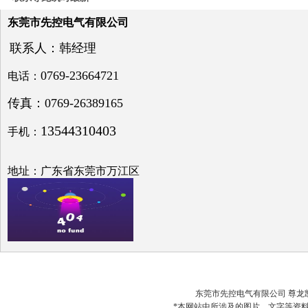
电压
与无
东莞市先控电气有限公司
功补
偿问
联系人：韩经理
题探
讨
0769-23664721
电话：
传真：0769-26389165
13544310403
手机：
低压
电网
地址：广东省东莞市万江区
中的
无功
补偿
之探
究
东莞市先控电气有限公司 尊龙凯时最
*本网站中所涉及的图片、文字等资