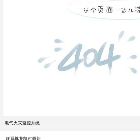
计算
双电
源自
动切
换开
关的
cb级
和pc
级的
区别
电气火灾监控系统
关于
电力
系统
联系尊龙凯时最新