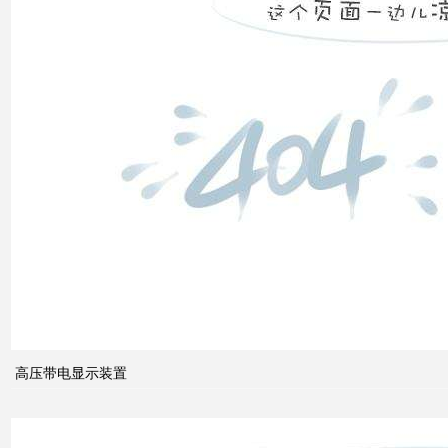
的关
系
什么
是无
功补
偿？
有何
作
用？
高压带电显示装置
无功
补偿
怎么