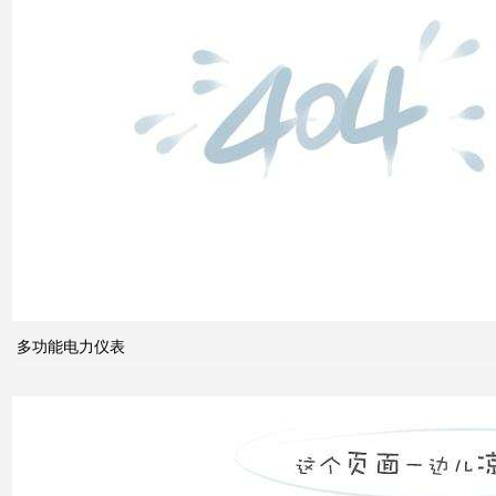
高压
配电
柜功
能的
组成
电力
系统
的无
功功
多功能电力仪表
率和
电压
控制