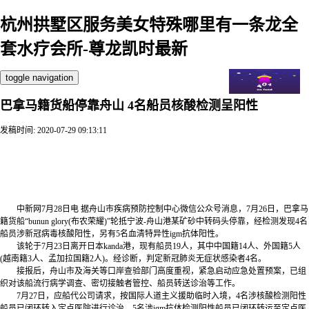
杭州拱墅区服务美女特殊哪里有一条龙全
套水疗会所-尊龙凯时最新
toggle navigation
巴拿马籍货船停靠舟山 4名船员核酸检测呈阳性
发稿时间: 2020-07-29 09:13:11
杭州拱墅区服务美女特殊哪里有一条龙全套水疗会所【 v:36
２4499２秀秀】全天24小时安排【 v:36２4499２秀秀】十五分钟
我们一定能送到您指定地点. 巴拿马籍货船停靠舟山 4名船员核
酸检测呈阳性
中新网7月28日电 据舟山市疾病预防控制中心微信公众号消息，7月26日，巴拿马
籍货船“bunun glory(布农荣耀)”轮抵宁波-舟山港某矿砂中转码头停靠，经检测发现4名
船员涉新冠病毒核酸阳性，另有5名血清特异性igm抗体阳性。
该轮于7月23日离开日本kanda港，现有船员19人，其中中国籍14人、外国籍5人
(越南籍3人、孟加拉国籍2人)。经诊断，判定新冠肺炎无症状感染者4名。
接报后，舟山市及海关等口岸查验部门高度重视，紧急启动应急处置预案，已组
织对该船流行病学调查、密切接触者管控、船员转送诊治等工作。
7月27日，应船代公司请求，按国际人道主义援助临时入境，4名涉核酸检测阳性
船员已闭环转入定点医院进行诊治，5名涉igm抗体检测阳性船员已闭环转运至定点医