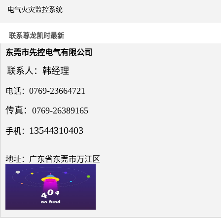
电气火灾监控系统
关于
电力
系统
联系尊龙凯时最新
电压
与无
东莞市先控电气有限公司
功补
联系人：韩经理
偿问
题探
0769-23664721
电话：
讨
传真：0769-26389165
13544310403
手机：
低压
电网
地址：广东省东莞市万江区
中的
无功
补偿
之探
究