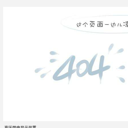
电力
市场
发展
之间
的关
系
什么
是无
功补
偿？
有何
作
用？
高压带电显示装置