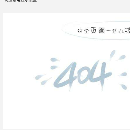
无功
补偿
怎么
计算
双电
源自
动切
换开
关的
cb级
和pc
级的
区别