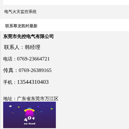
关于
电气火灾监控系统
电力
系统
电压
联系尊龙凯时最新
与无
功补
东莞市先控电气有限公司
偿问
题探
联系人：韩经理
讨
0769-23664721
电话：
传真：0769-26389165
13544310403
手机：
低压
电网
中的
地址：广东省东莞市万江区
无功
补偿
之探
究