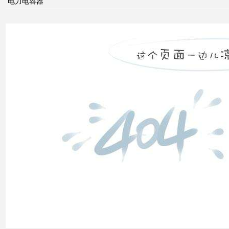
电力电容器
其与
电力
市场
发展
之间
的关
系
什么
是无
功补
偿？
有何
作
用？