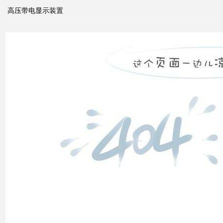
高压带电显示装置
无功
补偿
怎么
计算
双电
源自
动切
换开
关的
cb
级和
pc
级的
区别